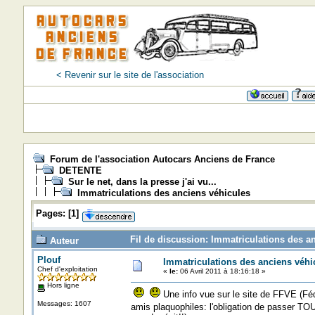
< Revenir sur le site de l'association
Forum de l'association Autocars Anciens de France
DETENTE
Sur le net, dans la presse j'ai vu...
Immatriculations des anciens véhicules
Pages:
[
1
]
Fil de discussion: Immatriculations des a
Auteur
Plouf
Immatriculations des anciens véhi
Chef d'exploitation
«
le:
06 Avril 2011 à 18:16:18 »
Hors ligne
Une info vue sur le site de FFVE (Féd
Messages: 1607
amis plaquophiles: l'obligation de passer TO