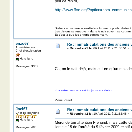
peu de répit!!)
http://www.ffve.org/?option=com_communic
Si dans un moteur le ventilateur tourne trop vite, il éteint
Les pistons se retrouvent dans le noir et vont se cogner
Et c’est là que les ennuis commencent.
enzo67
Re : Immatriculations des anciens 
Administrateur
«
Répondre #1 le:
06 Avril 2011 à 21:58:51 »
Chef d'exploitation
Hors ligne
Messages: 3302
Ca, on le sait déjà, mais est-ce qu'un malade
«La mère des cons est toujours enceinte».
Pierre Perret
Joel67
Re : Immatriculations des anciens 
Chef de planning
«
Répondre #2 le:
10 Avril 2011 à 21:32:48 »
Hors ligne
Merci de ton attention Frenand, mais cette d
l'article 18 de l'arrêté du 9 février 2009 relat
Messages: 400