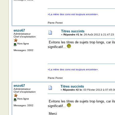
«La mère des cons est toujours enceinte».
Pierre Perret
enzo67
Titres succints
Administrateur
«
Répondre #1 le:
26 Août 2012 à 21:47:23 
Chef d'exploitation
Evitons les titres de sujets trop longs, car i
Hors ligne
significatif...
Messages: 3302
«La mère des cons est toujours enceinte».
Pierre Perret
enzo67
Titres succints
Administrateur
«
Répondre #2 le:
03 Février 2013 à 07:45:3
Chef d'exploitation
Hors ligne
Evitons les titres de sujets trop longs, car i
Messages: 3302
significatif...
Merci