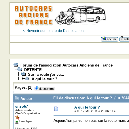
< Revenir sur le site de l'association
Forum de l'association Autocars Anciens de France
DETENTE
Sur la route j'ai vu...
A qui le tour ?
Pages:
[
1
]
Fil de discussion: A qui le tour ? (Lu 3044
Auteur
enzo67
A qui le tour ?
Administrateur
«
le:
17 Mai 2011 à 23:36:51 »
Chef d'exploitation
Aujourd'hui j'ai vu non pas sur la route mais
Hors ligne
Messages: 3302