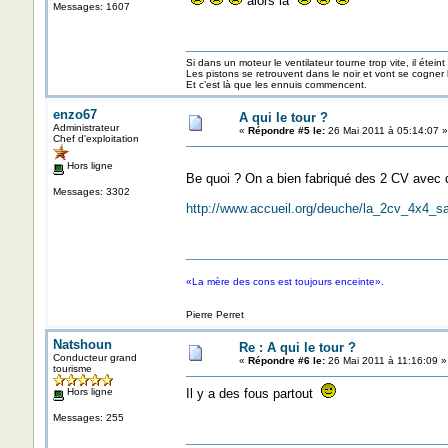
alors là
Messages: 1607
Si dans un moteur le ventilateur tourne trop vite, il éteint
Les pistons se retrouvent dans le noir et vont se cogner
Et c’est là que les ennuis commencent.
enzo67
A qui le tour ?
Administrateur
«
Répondre #5 le:
26 Mai 2011 à 05:14:07 »
Chef d'exploitation
Hors ligne
Be quoi ? On a bien fabriqué des 2 CV avec
Messages: 3302
http://www.accueil.org/deuche/la_2cv_4x4_s
«La mère des cons est toujours enceinte».
Pierre Perret
Natshoun
Re : A qui le tour ?
Conducteur grand
«
Répondre #6 le:
26 Mai 2011 à 11:16:09 »
tourisme
Hors ligne
Il y a des fous partout
Messages: 255