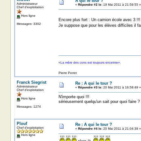
A qui le tour ?
Administrateur
«
Répondre #2 le:
19 Mai 2011 à 21:59:55 »
Chef d'exploitation
Hors ligne
Encore plus fort : Un camion école avec 3 !!!
Messages: 3302
Je suppose que pour les élèves difficiles il f
«La mère des cons est toujours enceinte».
Pierre Perret
Franck Siegrist
Re : A qui le tour ?
Administrateur
«
Répondre #3 le:
20 Mai 2011 à 16:58:49 »
Chef d'exploitation
N'importe quoi !!!
Hors ligne
sérieusement quelqu'un sait pour quoi faire ?
Messages: 1274
Plouf
Re : A qui le tour ?
Chef d'exploitation
«
Répondre #4 le:
20 Mai 2011 à 21:04:39 »
Hors ligne