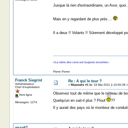
Jusque là rien d'extraordinaire, un Axor, quoi.
Mais en y regardant de plus près....
Il a deux !! Volants !! Sûrement développé po
«La mère des cons est toujours enceinte».
Pierre Perret
Franck Siegrist
Re : A qui le tour ?
Administrateur
«
Répondre #1 le:
18 Mai 2011 à 10:00:39 »
Chef d'exploitation
Observez tout de même que le tableau de bord 
Hors ligne
Quelqu'un en sait-il plus ? Plouf
??
Messages: 1274
Il y aurait des pays où le moniteur de conduit
enzo67