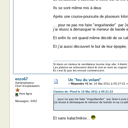
Ils se sont même mis à deux
Après une course-poursuite de plusieurs kil
… pour ne pas me faire "enguirlander" par Jea
j’ai réussi à démasquer le meneur de bande et
Et enfin ils ont quand même décidé de se ca
Et j’ai aussi découvert le but de leur épopé
Si dans un moteur le ventilateur tourne trop vite, il éteint
Les pistons se retrouvent dans le noir et vont se cogner
Et c’est là que les ennuis commencent.
enzo67
Un "fou du volant"
Administrateur
«
Répondre #1 le:
16 Mai 2011 à 05:27:01 »
Chef d'exploitation
Citation de: Plouf le 15 Mai 2011 à 09:21:22
Hors ligne
… pour ne pas me faire "enguirlander" par Jean-Louis (vo
Messages: 3302
j’ai réussi à démasquer le meneur de bande et sa co-pil
Et sans kalachnikov...