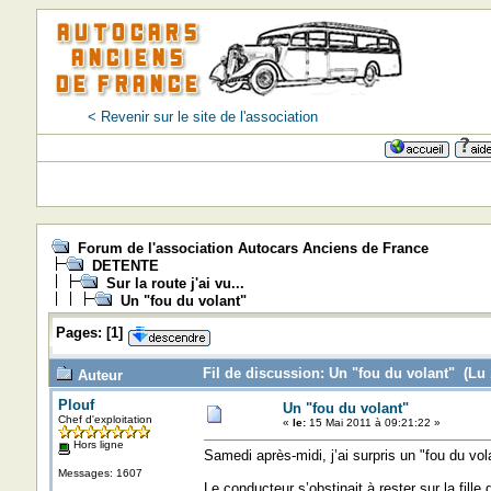
< Revenir sur le site de l'association
Forum de l'association Autocars Anciens de France
DETENTE
Sur la route j'ai vu...
Un "fou du volant"
Pages:
[
1
]
Fil de discussion: Un "fou du volant" (Lu 
Auteur
Plouf
Un "fou du volant"
Chef d'exploitation
«
le:
15 Mai 2011 à 09:21:22 »
Hors ligne
Samedi après-midi, j’ai surpris un "fou du vo
Messages: 1607
Le conducteur s’obstinait à rester sur la fill