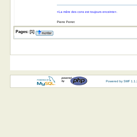
«La mère des cons est toujours enceinte».
Pierre Perret
Pages:
[
1
]
Powered by SMF 1.1.