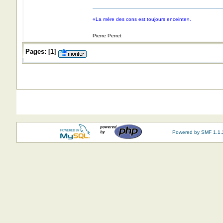
«La mère des cons est toujours enceinte».
Pierre Perret
Pages:
[
1
]
Powered by SMF 1.1.