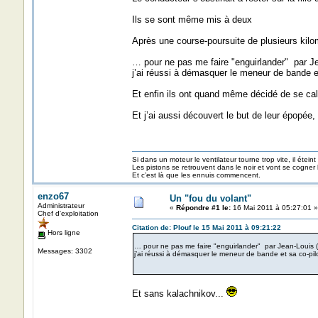
Ils se sont même mis à deux
Après une course-poursuite de plusieurs kil
… pour ne pas me faire "enguirlander" par Jea
j’ai réussi à démasquer le meneur de bande et
Et enfin ils ont quand même décidé de se ca
Et j’ai aussi découvert le but de leur épopé
Si dans un moteur le ventilateur tourne trop vite, il éteint
Les pistons se retrouvent dans le noir et vont se cogner
Et c’est là que les ennuis commencent.
enzo67
Un "fou du volant"
Administrateur
«
Répondre #1 le:
16 Mai 2011 à 05:27:01 »
Chef d'exploitation
Citation de: Plouf le 15 Mai 2011 à 09:21:22
Hors ligne
… pour ne pas me faire "enguirlander" par Jean-Louis (vo
Messages: 3302
j’ai réussi à démasquer le meneur de bande et sa co-pil
Et sans kalachnikov...