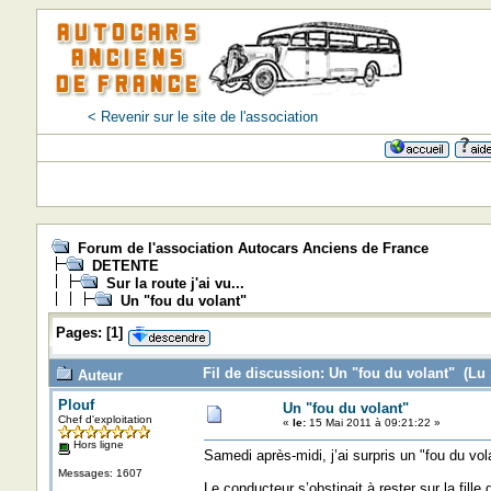
< Revenir sur le site de l'association
Forum de l'association Autocars Anciens de France
DETENTE
Sur la route j'ai vu...
Un "fou du volant"
Pages:
[
1
]
Fil de discussion: Un "fou du volant" (Lu 
Auteur
Plouf
Un "fou du volant"
Chef d'exploitation
«
le:
15 Mai 2011 à 09:21:22 »
Hors ligne
Samedi après-midi, j’ai surpris un "fou du vo
Messages: 1607
Le conducteur s’obstinait à rester sur la fill