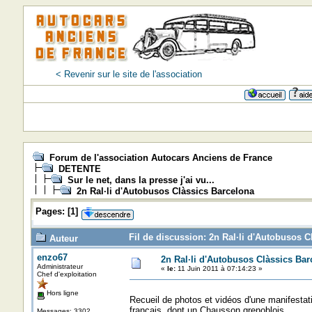
< Revenir sur le site de l'association
Forum de l'association Autocars Anciens de France
DETENTE
Sur le net, dans la presse j'ai vu...
2n Ral·li d'Autobusos Clàssics Barcelona
Pages:
[
1
]
Fil de discussion: 2n Ral·li d'Autobusos C
Auteur
enzo67
2n Ral·li d'Autobusos Clàssics Bar
Administrateur
«
le:
11 Juin 2011 à 07:14:23 »
Chef d'exploitation
Hors ligne
Recueil de photos et vidéos d'une manifesta
français, dont un Chausson grenoblois.
Messages: 3302