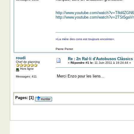
http://www.youtube.com/watch?v=T8d4ZGN
http://www.youtube.com/watch?v=2TSt5g
«La mère des cons est toujours enceinte».
Pierre Perret
roudi
Re : 2n Ral·li d'Autobusos Clàssics
Chef de planning
«
Répondre #1 le:
11 Juin 2011 à 16:24:44 »
Hors ligne
Merci Enzo pour les liens...
Messages: 411
Pages:
[
1
]