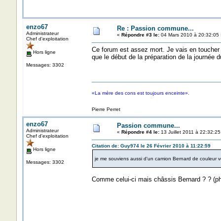
enzo67
Re : Passion commune...
Administrateur
«
Répondre #3 le:
04 Mars 2010 à 20:32:05 
Chef d'exploitation
Ce forum est assez mort. Je vais en toucher 
Hors ligne
que le début de la préparation de la journée du 
Messages: 3302
«La mère des cons est toujours enceinte».
Pierre Perret
enzo67
Passion commune...
Administrateur
«
Répondre #4 le:
13 Juillet 2011 à 22:32:25
Chef d'exploitation
Citation de: Guy974 le 26 Février 2010 à 11:22:59
Hors ligne
je me souviens aussi d'un camion Bernard de couleur verte
Messages: 3302
Comme celui-ci mais châssis Bernard ? ? (pho