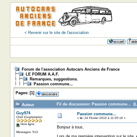
< Revenir sur le site de l'association
Forum de l'association Autocars Anciens de France
LE FORUM A.A.F.
Remarques, suggestions.
Passion commune...
Pages:
[
1
]
Fil de discussion: Passion commune... (L
Auteur
Guy974
Passion commune...
Chef d'exploitation
«
le:
24 Février 2010 à 11:05:16 »
Hors ligne
Bonjour à tous,
Messages: 513
Lors de ma première intervention sur le site,