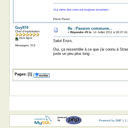
«La mère des cons est toujours enceinte».
Pierre Perret
Guy974
Re : Passion commune...
Chef d'exploitation
«
Répondre #5 le:
14 Juillet 2011 à 08:37:41
Hors ligne
Salut Enzo,
Messages: 513
Oui, ça ressemble à ce que j'ai connu à Stras
juste un peu plus long ...
Pages:
[
1
]
Powered by SMF 1.1.