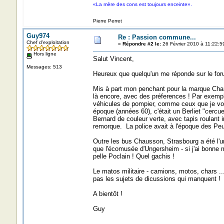
«La mère des cons est toujours enceinte».
Pierre Perret
Guy974
Re : Passion commune...
Chef d'exploitation
«
Répondre #2 le:
26 Février 2010 à 11:22:5
Hors ligne
Salut Vincent,
Messages: 513
Heureux que quelqu'un me réponde sur le for
Mis à part mon penchant pour la marque Chaus
là encore, avec des préferences ! Par exemple
véhicules de pompier, comme ceux que je voya
époque (années 60), c'était un Berliet "cercu
Bernard de couleur verte, avec tapis roulant in
remorque. La police avait à l'époque des Pe
Outre les bus Chausson, Strasbourg a été l'
que l'écomusée d'Ungersheim - si j'ai bonne 
pelle Poclain ! Quel gachis !
Le matos militaire - camions, motos, chars .
pas les sujets de dicussions qui manquent !
A bientôt !
Guy