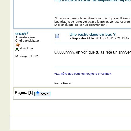
http://societe.fluctuat.net/diaporamas/ratp-6
Si dans un moteur le ventilateur tourne trop vite, il éteint
Les pistons se retrouvent dans le noir et vont se cogner
Et c’est là que les ennuis commencent.
enzo67
Une vache dans un bus ?
Administrateur
«
Répondre #1 le:
28 Août 2011 à 22:12:02 
Chef d'exploitation
Hors ligne
Ouuuuhhhh, on voit que tu as fêté un anniver
Messages: 3302
«La mère des cons est toujours enceinte».
Pierre Perret
Pages:
[
1
]