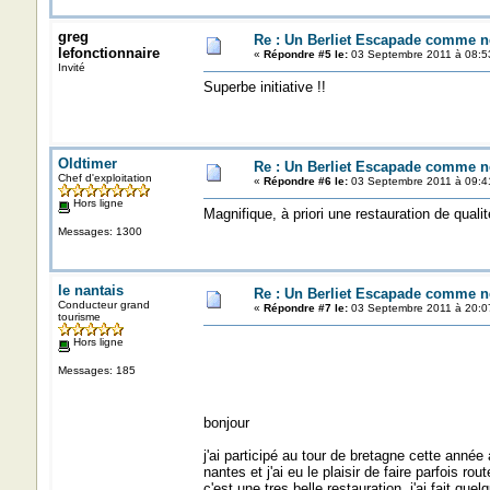
greg
Re : Un Berliet Escapade comme n
lefonctionnaire
«
Répondre #5 le:
03 Septembre 2011 à 08:5
Invité
Superbe initiative !!
Oldtimer
Re : Un Berliet Escapade comme n
Chef d'exploitation
«
Répondre #6 le:
03 Septembre 2011 à 09:4
Hors ligne
Magnifique, à priori une restauration de qualit
Messages: 1300
le nantais
Re : Un Berliet Escapade comme n
Conducteur grand
«
Répondre #7 le:
03 Septembre 2011 à 20:0
tourisme
Hors ligne
Messages: 185
bonjour
j'ai participé au tour de bretagne cette anné
nantes et j'ai eu le plaisir de faire parfois r
c'est une tres belle restauration .j'ai fait q