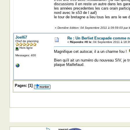
discussions il en reste un autre dans les ga
les années precedentes les cars orain partici
nord avec le s53 de l aaf)
le tour de bretagne a lieu tous les ans le we 
«
Dernière édition: 04 Septembre 2011 à 09:59:03 par l
Joel67
Re : Un Berliet Escapade comme n
Chef de planning
«
Répondre #8 le:
04 Septembre 2011 à 18:3
Hors ligne
Magnifique cet autocar, il a un charme fou !
Messages: 400
Bien qu'il ait un numéro du nouveau SIV, je tro
plaque Maillefaud.
Pages:
[
1
]