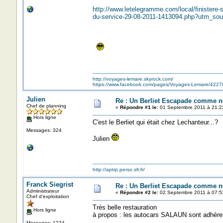
http://www.letelegramme.com/local/finistere-s
du-service-29-08-2011-1413094.php?utm_
http://voyages-lemare.skyrock.com/
https://www.facebook.com/pages/Voyages-Lemare/422
Julien
Re : Un Berliet Escapade comme n
Chef de planning
«
Répondre #1 le:
01 Septembre 2011 à 21:2
Hors ligne
C'est le Berliet qui était chez Lechanteur...?
Messages: 324
Julien
http://aptrp.perso.sfr.fr/
Franck Siegrist
Re : Un Berliet Escapade comme n
Administrateur
«
Répondre #2 le:
02 Septembre 2011 à 07:5
Chef d'exploitation
Très belle restauration
Hors ligne
à propos : les autocars SALAUN sont ad
Messages: 1274