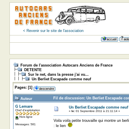
< Revenir sur le site de l'association
Forum de l'association Autocars Anciens de France
DETENTE
Sur le net, dans la presse j'ai vu...
Un Berliet Escapade comme neuf
Pages:
[
1
]
Fil de discussion: Un Berliet Escapade c
Auteur
G Lemare
Un Berliet Escapade comme neuf
Chef d'exploitation
«
le:
01 Septembre 2011 à 21:11:14 »
Hors ligne
Voila voila petite trouvaille qui montre un ber
Messages: 581
: le lien