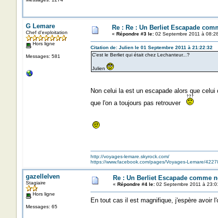
G Lemare
Re : Re : Un Berliet Escapade com
Chef d'exploitation
«
Répondre #3 le:
02 Septembre 2011 à 08:28
Hors ligne
Citation de: Julien le 01 Septembre 2011 à 21:22:32
C'est le Berliet qui était chez Lechanteur...?
Messages: 581
Julien
Non celui la est un escapade alors que celui
que l'on a toujours pas retrouver
http://voyages-lemare.skyrock.com/
https://www.facebook.com/pages/Voyages-Lemare/422
gazellelven
Re : Un Berliet Escapade comme n
Stagiaire
«
Répondre #4 le:
02 Septembre 2011 à 23:0
Hors ligne
En tout cas il est magnifique, j'espère avoir 
Messages: 65