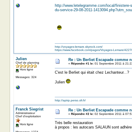
http://www.letelegramme.com/local/finistere-s
du-service-29-08-2011-1413094.php?utm_
http://voyages-lemare.skyrock.com/
https://www.facebook.com/pages/Voyages-Lemare/422
Julien
Re : Un Berliet Escapade comme n
Chef de planning
«
Répondre #1 le:
01 Septembre 2011 à 21:2
Hors ligne
C'est le Berliet qui était chez Lechanteur...?
Messages: 324
Julien
http://aptrp.perso.sfr.fr/
Franck Siegrist
Re : Un Berliet Escapade comme n
Administrateur
«
Répondre #2 le:
02 Septembre 2011 à 07:5
Chef d'exploitation
Très belle restauration
Hors ligne
à propos : les autocars SALAUN sont ad
Messages: 1274