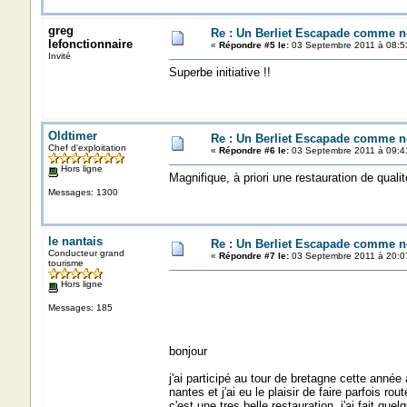
greg
Re : Un Berliet Escapade comme n
lefonctionnaire
«
Répondre #5 le:
03 Septembre 2011 à 08:5
Invité
Superbe initiative !!
Oldtimer
Re : Un Berliet Escapade comme n
Chef d'exploitation
«
Répondre #6 le:
03 Septembre 2011 à 09:4
Hors ligne
Magnifique, à priori une restauration de qualit
Messages: 1300
le nantais
Re : Un Berliet Escapade comme n
Conducteur grand
«
Répondre #7 le:
03 Septembre 2011 à 20:0
tourisme
Hors ligne
Messages: 185
bonjour
j'ai participé au tour de bretagne cette anné
nantes et j'ai eu le plaisir de faire parfois r
c'est une tres belle restauration .j'ai fait q