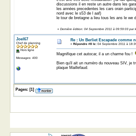
discussions il en reste un autre dans les ga
les années precedentes les cars orain partici
nord avec le s53 de l aaf)
le tour de bretagne a lieu tous les ans le we 
«
Dernière édition: 04 Septembre 2011 à 09:59:03 par l
Joel67
Re : Un Berliet Escapade comme n
Chef de planning
«
Répondre #8 le:
04 Septembre 2011 à 18:3
Hors ligne
Magnifique cet autocar, il a un charme fou !
Messages: 400
Bien qu'il ait un numéro du nouveau SIV, je tro
plaque Maillefaud.
Pages:
[
1
]