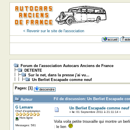
< Revenir sur le site de l'association
Forum de l'association Autocars Anciens de France
DETENTE
Sur le net, dans la presse j'ai vu...
Un Berliet Escapade comme neuf
Pages:
[
1
]
Fil de discussion: Un Berliet Escapade c
Auteur
G Lemare
Un Berliet Escapade comme neuf
Chef d'exploitation
«
le:
01 Septembre 2011 à 21:11:14 »
Hors ligne
Voila voila petite trouvaille qui montre un ber
Messages: 581
: le lien