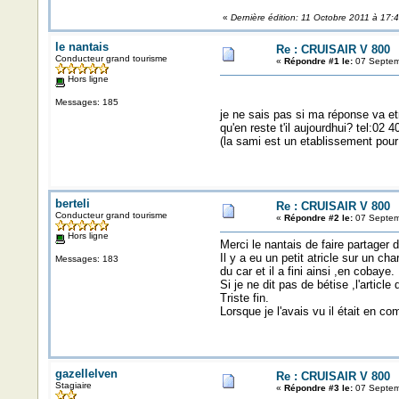
«
Dernière édition: 11 Octobre 2011 à 17:47
le nantais
Re : CRUISAIR V 800
Conducteur grand tourisme
«
Répondre #1 le:
07 Septem
Hors ligne
Messages: 185
je ne sais pas si ma réponse va et
qu'en reste t'il aujourdhui? tel:02 
(la sami est un etablissement pou
berteli
Re : CRUISAIR V 800
Conducteur grand tourisme
«
Répondre #2 le:
07 Septem
Hors ligne
Merci le nantais de faire partager 
Il y a eu un petit atricle sur un 
Messages: 183
du car et il a fini ainsi ,en cobaye.
Si je ne dit pas de bétise ,l'article di
Triste fin.
Lorsque je l'avais vu il était en co
gazellelven
Re : CRUISAIR V 800
Stagiaire
«
Répondre #3 le:
07 Septemb