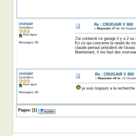
cruisair
Re : CRUISAIR V 800
Contrôleur
«
Répondre #7 le:
08 Septem
Hors ligne
J'ai contacté ce garage il y a 2 ou 
Messages: 85
En ce qui concerne la rareté du mod
claude perraut président de l'avaia
Maintenant, il me faut des morceaux
cruisair
Re : CRUISAIR V 800
Contrôleur
«
Répondre #8 le:
10 Octobr
Hors ligne
je suis toujours a la recherche
Messages: 85
Pages:
[
1
]