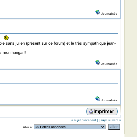
Journalisée
...
ble sans julien (présent sur ce forum) et le très sympathique jean-
ns mon hangar!!
Journalisée
Journalisée
« sujet précédent |
| sujet suivant »
Aller à: