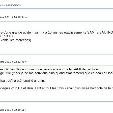
:19 par cruisair
»
bre 2011 à 16:18:54 »
re d'une grande utilité mais il y a 10 ans les etablissements SAMI a SAUTRO
40 57 30 00
r vehicules mercedes)
bre 2011 à 22:12:48 »
des clichés de ce cruisair que j'avais aussi vu a la SAMI de Sautron.
charge utile (mais je ne me souviens plus quand exactement) que ce beau cruisa
sait qu'il a été ferraillé a la fin.
mpagnie d'un E7 et d'un 0303 et tout les trois venait d'un lycée horticole de la
re 2011 à 22:19:11 »