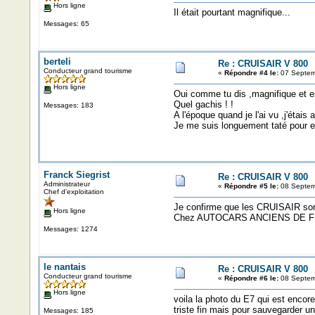
Hors ligne
Il était pourtant magnifique...
Messages: 65
berteli
Re : CRUISAIR V 800
Conducteur grand tourisme
«
Répondre #4 le:
07 Septem
Hors ligne
Oui comme tu dis ,magnifique et en 
Quel gachis ! !
Messages: 183
A l'époque quand je l'ai vu ,j'étais
Je me suis longuement taté pour eve
Franck Siegrist
Re : CRUISAIR V 800
Administrateur
«
Répondre #5 le:
08 Septem
Chef d'exploitation
Je confirme que les CRUISAIR son
Hors ligne
Chez AUTOCARS ANCIENS DE FRANC
Messages: 1274
le nantais
Re : CRUISAIR V 800
Conducteur grand tourisme
«
Répondre #6 le:
08 Septem
Hors ligne
voila la photo du E7 qui est encore 
triste fin mais pour sauvegarder un
Messages: 185