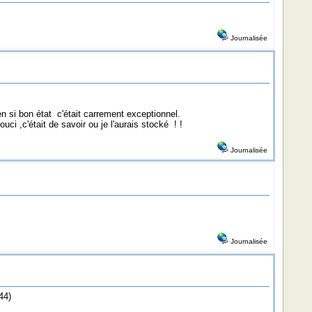
Journalisée
 en si bon état c'était carrement exceptionnel.
ci ,c'était de savoir ou je l'aurais stocké ! !
Journalisée
Journalisée
44)