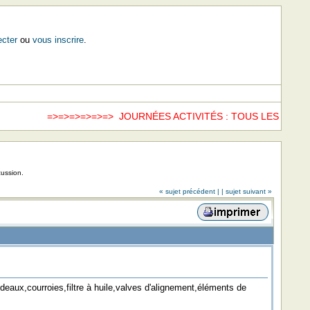
cter
ou
vous inscrire
.
=>=>=>=>=>=> JOURNÉES ACTIVITÉS : TOUS LES SAMED
cussion.
« sujet précédent |
| sujet suivant »
ideaux,courroies,filtre à huile,valves d'alignement,éléments de