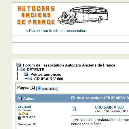
< Revenir sur le site de l'association
Forum de l'association Autocars Anciens de France
DETENTE
Petites annonces
CRUISAIR V 800
Pages:
[
1
]
Fil de discussion: CRUISAIR V 8
Auteur
cruisair
CRUISAIR V 800
Contrôleur
«
le:
07 Septembre 2011 
Hors ligne
;)En vue de la restauration de mon 
carrosserie,sièges....
Messages: 85