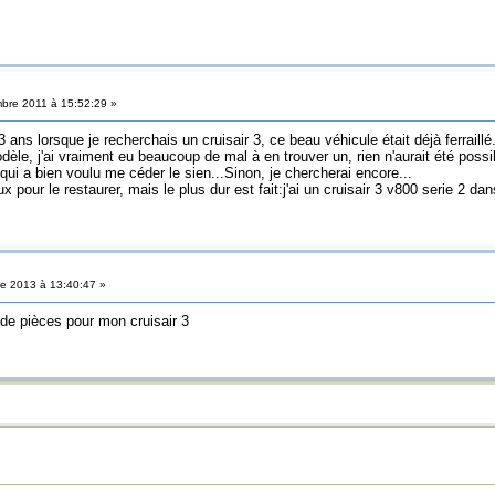
bre 2011 à 15:52:29 »
3 ans lorsque je recherchais un cruisair 3, ce beau véhicule était déjà ferraillé
èle, j'ai vraiment eu beaucoup de mal à en trouver un, rien n'aurait été possi
 qui a bien voulu me céder le sien...Sinon, je chercherai encore...
 pour le restaurer, mais le plus dur est fait:j'ai un cruisair 3 v800 serie 2 da
e 2013 à 13:40:47 »
 de pièces pour mon cruisair 3