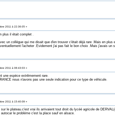
bre 2011 à 22:36:05 »
plus il était complet .
 avec un collègue qui me disait que d'en trouver c'était déjà rare .Mais en plus
ntuellement l'acheter .Evidement j'ai pas fait le bon choix .Mais j'avais un sou
bre 2011 à 08:43:03 »
t une espèce extrêmement rare.
E nous n'avons pas une seule indication pour ce type de véhicule.
bre 2011 à 15:40:09 »
sur le plateau.c'est vrai ils arrivaient tout droit du lycéé agricole de DERVAL(
 autocar le probléme c'est la place sauf en alsace.