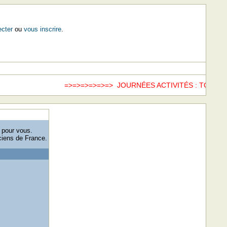
cter
ou
vous inscrire
.
=>=>=>=>=>=> JOURNÉES ACTIVITÉS : TOUS L
e pour vous.
ciens de France.