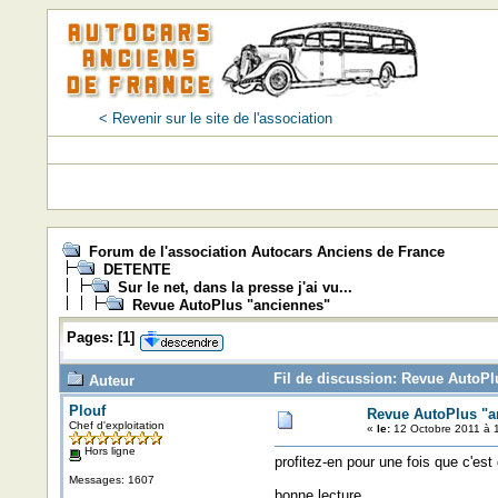
< Revenir sur le site de l'association
Forum de l'association Autocars Anciens de France
DETENTE
Sur le net, dans la presse j'ai vu...
Revue AutoPlus "anciennes"
Pages:
[
1
]
Fil de discussion: Revue AutoPl
Auteur
Plouf
Revue AutoPlus "a
Chef d'exploitation
«
le:
12 Octobre 2011 à 
Hors ligne
profitez-en pour une fois que c'est 
Messages: 1607
bonne lecture