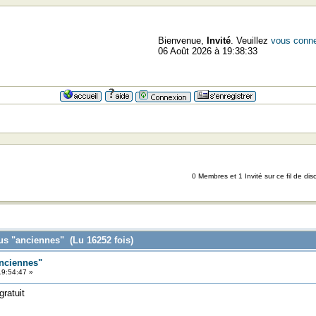
Bienvenue,
Invité
. Veuillez
vous conne
06 Août 2026 à 19:38:33
0 Membres et 1 Invité sur ce fil de dis
us "anciennes" (Lu 16252 fois)
nciennes"
19:54:47 »
gratuit