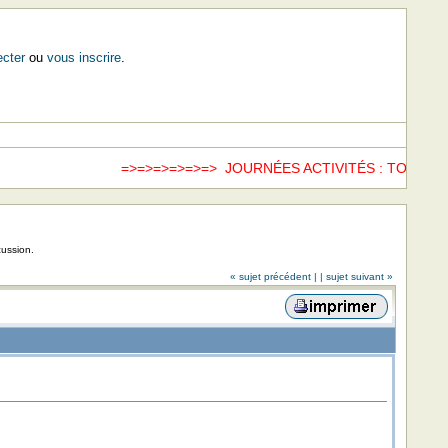
cter
ou
vous inscrire
.
=>=>=>=>=>=> JOURNÉES ACTIVITÉS : TOUS LE
cussion.
« sujet précédent |
| sujet suivant »