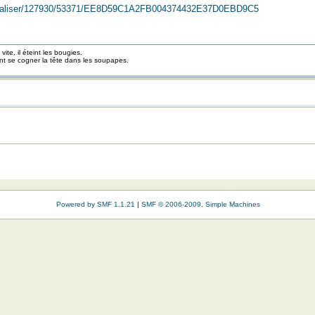
r/Visualiser/127930/53371/EE8D59C1A2FB004374432E37D0EBD9C5
ite, il éteint les bougies.
ont se cogner la tête dans les soupapes.
Powered by SMF 1.1.21
|
SMF © 2006-2009, Simple Machines