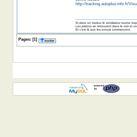
http://tracking.autoplus-info.f
Si dans un moteur le ventilateur tourne trop v
Les pistons se retrouvent dans le noir et v
Et c’est là que les ennuis commencent.
Pages:
[
1
]