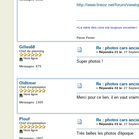
http://www.lineoz.net/forum/viewt
«La mère des cons est toujours enceinte».
Pierre Perret
Gilles68
Re : photos cars anci
Chef de planning
«
Répondre #1 le:
27 Septem
Hors ligne
Super photos !
Messages: 475
Oldtimer
Re : photos cars anci
Chef d'exploitation
«
Répondre #2 le:
27 Septem
Hors ligne
Merci pour ce lien, il en vaut vraim
Messages: 1300
Plouf
Re : photos cars anci
Chef d'exploitation
«
Répondre #3 le:
27 Septem
Hors ligne
Très belles les photos d'époque
Messages: 1607