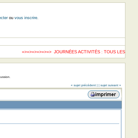
cter
ou
vous inscrire
.
=>=>=>=>=>=> JOURNÉES ACTIVITÉS : TOUS LES SAME
cussion.
« sujet précédent |
| sujet suivant »