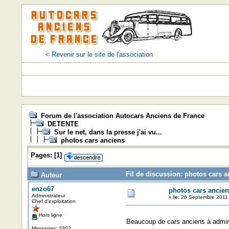
< Revenir sur le site de l'association
Forum de l'association Autocars Anciens de France
DETENTE
Sur le net, dans la presse j'ai vu...
photos cars anciens
Pages:
[
1
]
Fil de discussion: photos cars a
Auteur
enzo67
photos cars ancien
Administrateur
«
le:
26 Septembre 2011 
Chef d'exploitation
Hors ligne
Beaucoup de cars anciens à admire
Messages: 3302