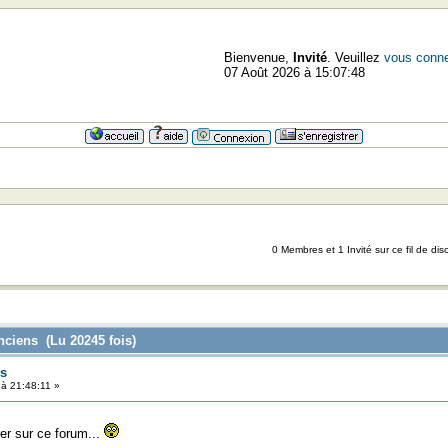
Bienvenue,
Invité
. Veuillez
vous conne
07 Août 2026 à 15:07:48
0 Membres et 1 Invité sur ce fil de dis
nciens (Lu 20245 fois)
s
à 21:48:11 »
r sur ce forum...