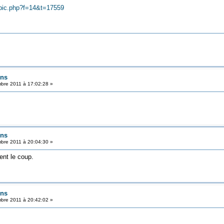
opic.php?f=14&t=17559
ens
bre 2011 à 17:02:28 »
ens
bre 2011 à 20:04:30 »
ent le coup.
ens
bre 2011 à 20:42:02 »