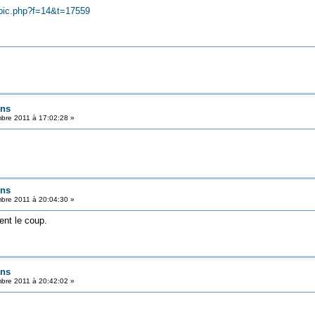
opic.php?f=14&t=17559
ens
bre 2011 à 17:02:28 »
ens
bre 2011 à 20:04:30 »
ent le coup.
ens
bre 2011 à 20:42:02 »