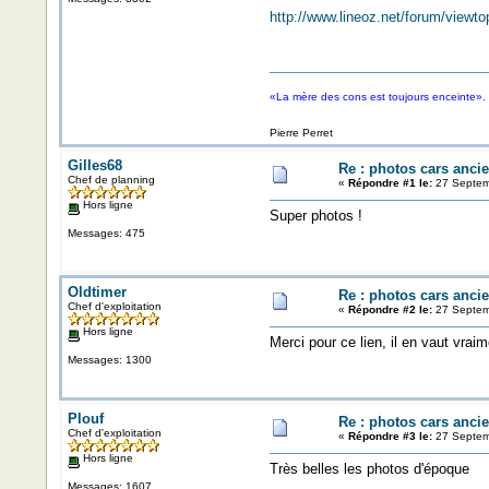
http://www.lineoz.net/forum/viewt
«La mère des cons est toujours enceinte».
Pierre Perret
Gilles68
Re : photos cars anci
Chef de planning
«
Répondre #1 le:
27 Septem
Hors ligne
Super photos !
Messages: 475
Oldtimer
Re : photos cars anci
Chef d'exploitation
«
Répondre #2 le:
27 Septem
Hors ligne
Merci pour ce lien, il en vaut vraim
Messages: 1300
Plouf
Re : photos cars anci
Chef d'exploitation
«
Répondre #3 le:
27 Septem
Hors ligne
Très belles les photos d'époque
Messages: 1607