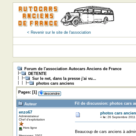
< Revenir sur le site de l'association
Forum de l'association Autocars Anciens de France
DETENTE
Sur le net, dans la presse j'ai vu...
photos cars anciens
Pages:
[
1
]
Fil de discussion: photos cars a
Auteur
enzo67
photos cars ancien
Administrateur
«
le:
26 Septembre 2011 
Chef d'exploitation
Hors ligne
Beaucoup de cars anciens à admire
Messages: 3302