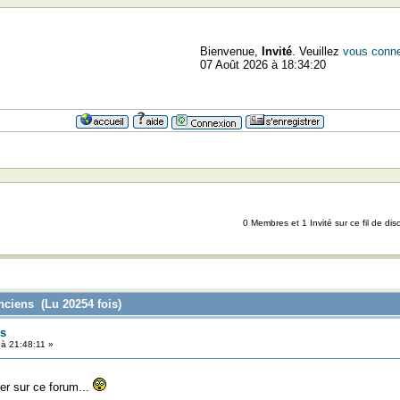
Bienvenue,
Invité
. Veuillez
vous conne
07 Août 2026 à 18:34:20
0 Membres et 1 Invité sur ce fil de dis
nciens (Lu 20254 fois)
s
à 21:48:11 »
r sur ce forum...