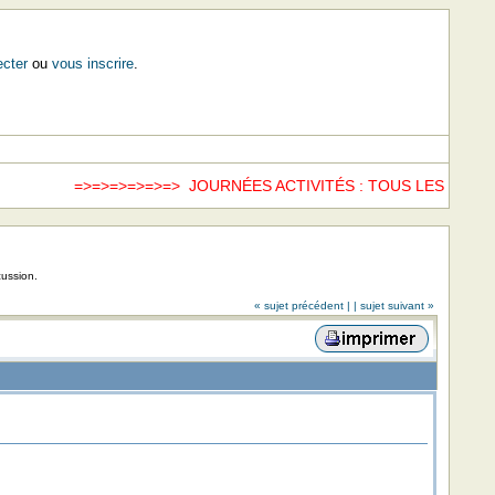
cter
ou
vous inscrire
.
=>=>=>=>=>=> JOURNÉES ACTIVITÉS : TOUS LES SAMED
cussion.
« sujet précédent |
| sujet suivant »