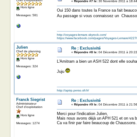
Chef d'exploitation
«
Répondre #7 le:
30 Novembre 2011 à 18:44
Hors ligne
Oui 150 dans toutes la France sa fait beauco
Messages: 581
Au passage si vous connaissez un Chausson A
http://voyages-lemare.skyrock.com/
https://www.facebook.com/pages/Voyages-Lemare/422
Julien
Re : Exclusivité
Chef de planning
«
Répondre #8 le:
04 Décembre 2011 à 20:22
Hors ligne
L'Amitram a bien un ASH 522 dont elle souhai
Messages: 324
Juju
http://aptrp.perso.sfr.fr/
Franck Siegrist
Re : Exclusivité
Administrateur
«
Répondre #9 le:
04 Décembre 2011 à 21:56
Chef d'exploitation
Merci pour l'indication Julien,
Hors ligne
Mais nous avons déjà un APH 521 et on va bie
Ca va finir par faire beaucoup de Chaussons..
Messages: 1274