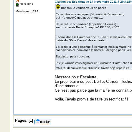
Citation de: Escalette le 14 Novembre 2011 à 20:41:5
Hors ligne
Bonsoir, je voulais vous en parler!
Messages: 1274
Ca semble une arnaque, j'ai contacté l'annonceur,
qui m'a envoyé quelques photos...
Ce serait un "cherokee" (appelation Heuliez),
sur un chassis Berliet "dauphin" PK 380, 440?
Il serait dans la Haute-Vienne, à Saint-Germain-les-Belle
patrie du "Père Castor" des enfants...
J'ai le tel. d'une personne à contacter, mais la Mairie ne
connait pas ce nom dans le hameau désigné par le vende
Escalette, petit nouveau.
PS: je voulais vous signaler un Cruisair 2 "Porto" chez B
mais j'ai découvert que "Cruisair" l'avait déjà repéré en.
Message pour Escalette,
Le propriétaire du petit Berliet-Citrroën Heuli
d'une arnaque.
Ce n'est pas parce que la mairie ne connait pa
Voilà, j'avais promis de faire un rectificatif !
Pages:
[
1
]