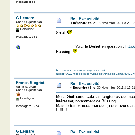
Messages: 85
G Lemare
Re : Exclusivité
Chef d'exploitation
«
Répondre #5 le:
18 Novembre 2011 à 21:02
Hors ligne
Salut
,
Messages: 581
Voici le Berliet en question :
http:
Bussing
http://voyages-lemare.skyrock.com/
https://www.facebook.com/pages/Voyages-Lemare/422
Franck Siegrist
Re : Exclusivité
Administrateur
«
Répondre #6 le:
30 Novembre 2011 à 15:21
Chef d'exploitation
Merci Guillaume, cela fait longtemps que nou
Hors ligne
intéresser, notamment ce Büssing....
Mais le temps nous manque ; nous avons actue
Messages: 1274
!!!!!!!!!
G Lemare
Re : Exclusivité