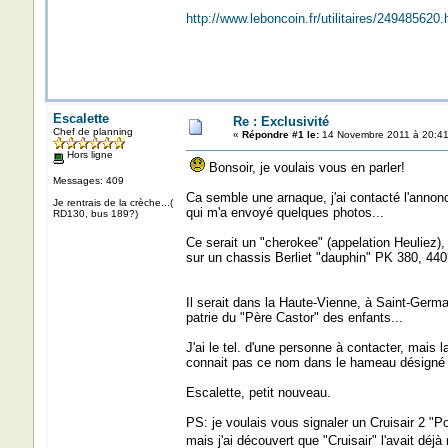
http://www.leboncoin.fr/utilitaires/24948562
Escalette
Re : Exclusivité
Chef de planning
«
Répondre #1 le:
14 Novembre 2011 à 20:41
Hors ligne
Bonsoir, je voulais vous en parler!
Messages: 409
Ca semble une arnaque, j'ai contacté l'annon
Je rentrais de la crèche...(
qui m'a envoyé quelques photos...
RD130, bus 189?)
Ce serait un "cherokee" (appelation Heuliez),
sur un chassis Berliet "dauphin" PK 380, 440
Il serait dans la Haute-Vienne, à Saint-Germa
patrie du "Père Castor" des enfants...
J'ai le tel. d'une personne à contacter, mais l
connait pas ce nom dans le hameau désigné p
Escalette, petit nouveau.
PS: je voulais vous signaler un Cruisair 2 "P
mais j'ai découvert que "Cruisair" l'avait déjà