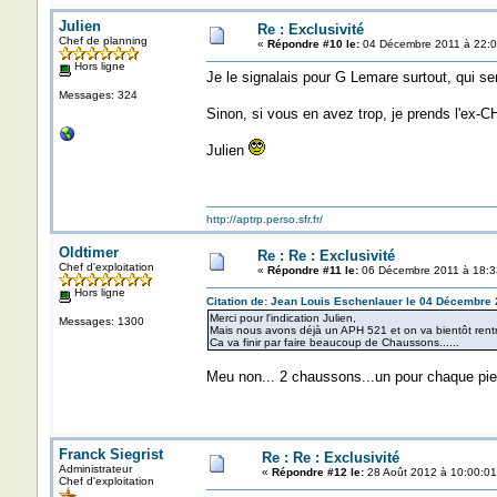
Julien
Re : Exclusivité
Chef de planning
«
Répondre #10 le:
04 Décembre 2011 à 22:0
Hors ligne
Je le signalais pour G Lemare surtout, qui se
Messages: 324
Sinon, si vous en avez trop, je prends l'ex-
Julien
http://aptrp.perso.sfr.fr/
Oldtimer
Re : Re : Exclusivité
Chef d'exploitation
«
Répondre #11 le:
06 Décembre 2011 à 18:3
Hors ligne
Citation de: Jean Louis Eschenlauer le 04 Décembre 
Merci pour l'indication Julien,
Messages: 1300
Mais nous avons déjà un APH 521 et on va bientôt rentr
Ca va finir par faire beaucoup de Chaussons......
Meu non... 2 chaussons...un pour chaque pi
Franck Siegrist
Re : Re : Exclusivité
Administrateur
«
Répondre #12 le:
28 Août 2012 à 10:00:01
Chef d'exploitation