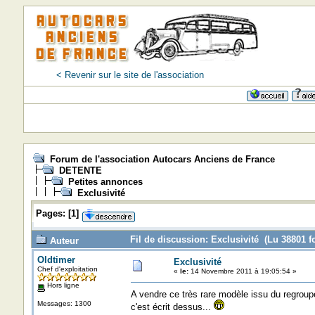
< Revenir sur le site de l'association
Forum de l'association Autocars Anciens de France
DETENTE
Petites annonces
Exclusivité
Pages:
[
1
]
Fil de discussion: Exclusivité (Lu 38801 fo
Auteur
Oldtimer
Exclusivité
Chef d'exploitation
«
le:
14 Novembre 2011 à 19:05:54 »
Hors ligne
A vendre ce très rare modèle issu du regrou
Messages: 1300
c'est écrit dessus...