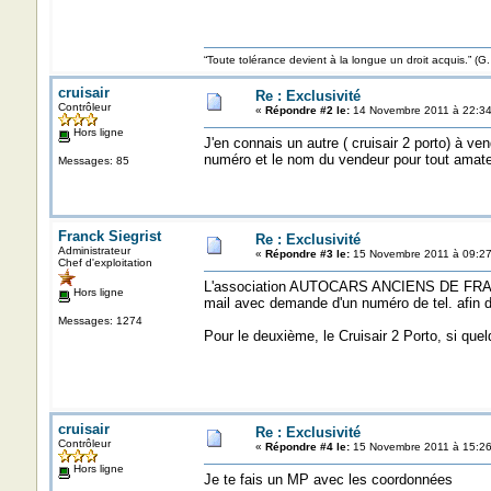
“Toute tolérance devient à la longue un droit acquis.”
cruisair
Re : Exclusivité
Contrôleur
«
Répondre #2 le:
14 Novembre 2011 à 22:34
Hors ligne
J'en connais un autre ( cruisair 2 porto) à vend
numéro et le nom du vendeur pour tout amate
Messages: 85
Franck Siegrist
Re : Exclusivité
Administrateur
«
Répondre #3 le:
15 Novembre 2011 à 09:27
Chef d'exploitation
L'association AUTOCARS ANCIENS DE FRANCE po
Hors ligne
mail avec demande d'un numéro de tel. afin 
Messages: 1274
Pour le deuxième, le Cruisair 2 Porto, si quel
cruisair
Re : Exclusivité
Contrôleur
«
Répondre #4 le:
15 Novembre 2011 à 15:26
Hors ligne
Je te fais un MP avec les coordonnées