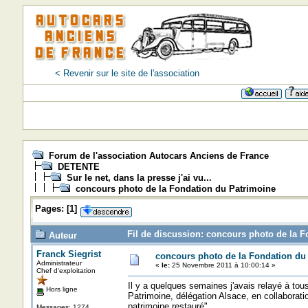
< Revenir sur le site de l'association
Forum de l'association Autocars Anciens de France
DETENTE
Sur le net, dans la presse j'ai vu...
concours photo de la Fondation du Patrimoine
Pages:
[
1
]
Fil de discussion: concours photo de la F
Auteur
Franck Siegrist
concours photo de la Fondation du
Administrateur
«
le:
25 Novembre 2011 à 10:00:14 »
Chef d'exploitation
Il y a quelques semaines j'avais relayé à to
Hors ligne
Patrimoine, délégation Alsace, en collaborati
patrimoine restauré".
Messages: 1274