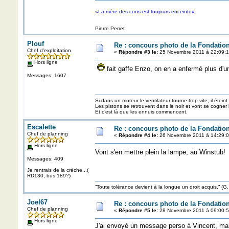
«La mère des cons est toujours enceinte».
Pierre Perret
Plouf
Re : concours photo de la Fondatio
Chef d'exploitation
«
Répondre #3 le:
25 Novembre 2011 à 22:09:1
Hors ligne
fait gaffe Enzo, on en a enfermé plus d'un 
Messages: 1607
Si dans un moteur le ventilateur tourne trop vite, il éteint
Les pistons se retrouvent dans le noir et vont se cogner
Et c’est là que les ennuis commencent.
Escalette
Re : concours photo de la Fondatio
Chef de planning
«
Répondre #4 le:
26 Novembre 2011 à 14:29:0
Hors ligne
Vont s'en mettre plein la lampe, au Winstub
Messages: 409
Je rentrais de la crèche...(
RD130, bus 189?)
“Toute tolérance devient à la longue un droit acquis.”
Joel67
Re : concours photo de la Fondatio
Chef de planning
«
Répondre #5 le:
28 Novembre 2011 à 09:00:5
Hors ligne
J'ai envoyé un message perso à Vincent, mais 