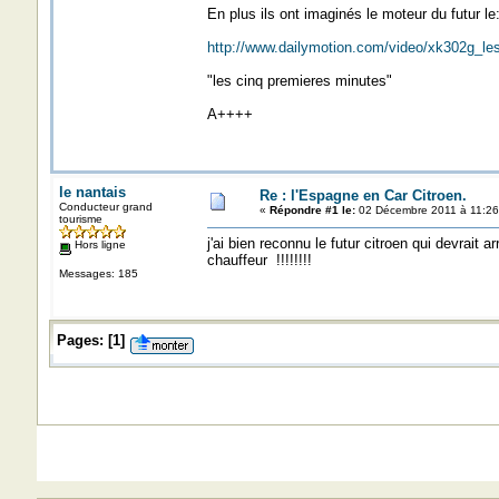
En plus ils ont imaginés le moteur du futur le
http://www.dailymotion.com/video/xk302g_les
"les cinq premieres minutes"
A++++
le nantais
Re : l'Espagne en Car Citroen.
Conducteur grand
«
Répondre #1 le:
02 Décembre 2011 à 11:26
tourisme
j'ai bien reconnu le futur citroen qui devrait a
Hors ligne
chauffeur !!!!!!!!
Messages: 185
Pages:
[
1
]