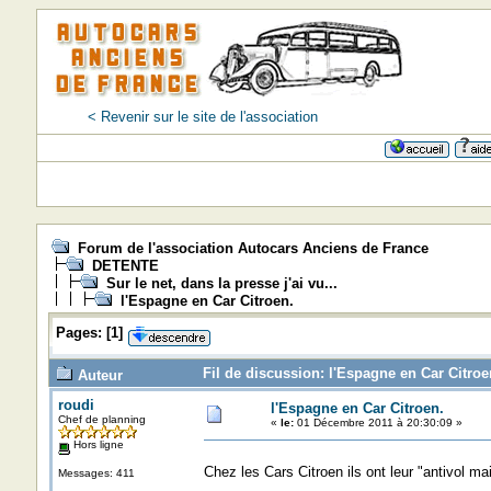
< Revenir sur le site de l'association
Forum de l'association Autocars Anciens de France
DETENTE
Sur le net, dans la presse j'ai vu...
l'Espagne en Car Citroen.
Pages:
[
1
]
Fil de discussion: l'Espagne en Car Citroe
Auteur
roudi
l'Espagne en Car Citroen.
Chef de planning
«
le:
01 Décembre 2011 à 20:30:09 »
Hors ligne
Chez les Cars Citroen ils ont leur "antivol ma
Messages: 411