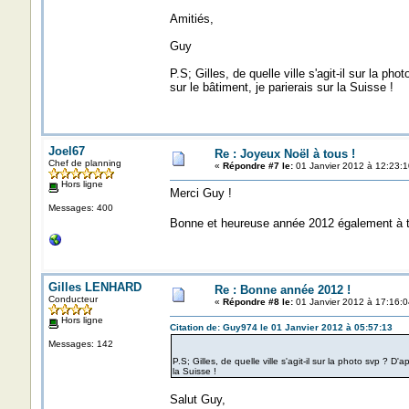
Amitiés,
Guy
P.S; Gilles, de quelle ville s'agit-il sur la ph
sur le bâtiment, je parierais sur la Suisse !
Joel67
Re : Joyeux Noël à tous !
Chef de planning
«
Répondre #7 le:
01 Janvier 2012 à 12:23:1
Hors ligne
Merci Guy !
Messages: 400
Bonne et heureuse année 2012 également à 
Gilles LENHARD
Re : Bonne année 2012 !
Conducteur
«
Répondre #8 le:
01 Janvier 2012 à 17:16:0
Hors ligne
Citation de: Guy974 le 01 Janvier 2012 à 05:57:13
Messages: 142
P.S; Gilles, de quelle ville s'agit-il sur la photo svp ? D'
la Suisse !
Salut Guy,