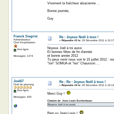
Vivement la fraîcheur alsacienne ...
Bonne journée,
Guy
Franck Siegrist
Re : Joyeux Noël à tous !
Administrateur
«
Répondre #3 le:
26 Décembre 2011 à 10:17
Chef d'exploitation
Noyeux Joël à toi aussi
Hors ligne
Et bonnes fêtes de fin d'année
et bonne année 2012
Messages: 1274
Tu peux venir nous voir le 15 juillet 2012
"ton" SOMUA et "tes" Chausson.....
Joel67
Re : Re : Joyeux Noël à tous !
Chef de planning
«
Répondre #4 le:
26 Décembre 2011 à 18:12
Hors ligne
Merci Guy !
Messages: 400
Citation de: Jean Louis Eschenlauer
Noyeux Joël à toi aussi
Bien vu Jean-Louis !