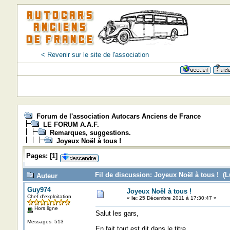
< Revenir sur le site de l'association
Forum de l'association Autocars Anciens de France
LE FORUM A.A.F.
Remarques, suggestions.
Joyeux Noël à tous !
Pages:
[
1
]
Fil de discussion: Joyeux Noël à tous ! (L
Auteur
Guy974
Joyeux Noël à tous !
Chef d'exploitation
«
le:
25 Décembre 2011 à 17:30:47 »
Hors ligne
Salut les gars,
Messages: 513
En fait tout est dit dans le titre,