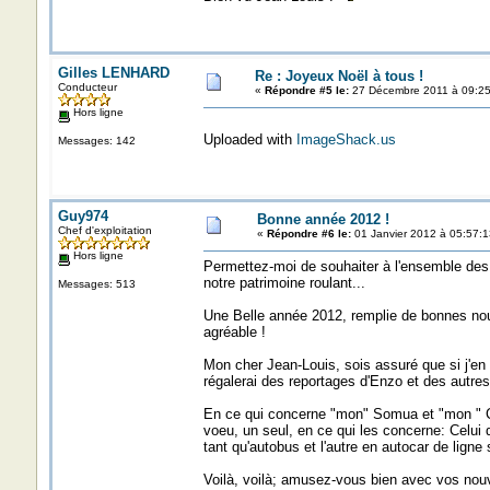
Gilles LENHARD
Re : Joyeux Noël à tous !
Conducteur
«
Répondre #5 le:
27 Décembre 2011 à 09:25
Hors ligne
Uploaded with
ImageShack.us
Messages: 142
Guy974
Bonne année 2012 !
Chef d'exploitation
«
Répondre #6 le:
01 Janvier 2012 à 05:57:1
Hors ligne
Permettez-moi de souhaiter à l'ensemble des
notre patrimoine roulant...
Messages: 513
Une Belle année 2012, remplie de bonnes nouve
agréable !
Mon cher Jean-Louis, sois assuré que si j'en ai
régalerai des reportages d'Enzo et des autre
En ce qui concerne "mon" Somua et "mon " Cha
voeu, un seul, en ce qui les concerne: Celui 
tant qu'autobus et l'autre en autocar de ligne
Voilà, voilà; amusez-vous bien avec vos nouv