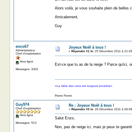
Alors voilà, je vous souhaite plein de belles 
Amicalement,
Guy
enzo67
Joyeux Noël à tous !
Administrateur
«
Répondre #1 le:
25 Décembre 2011 à 21:45
Chef d'exploitation
Hors ligne
Est-ce que tu as de la neige ? Parce qu'ici, o
Messages: 3302
«La mère des cons est toujours enceinte».
Pierre Perret
Guy974
Re : Joyeux Noël à tous !
Chef d'exploitation
«
Répondre #2 le:
26 Décembre 2011 à 06:09
Hors ligne
Salut Enzo,
Messages: 513
Non, pas de neige ici, mais je peux te garantir