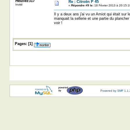
Heuliez317
Re : Citroën P 45
Invité
«
Répondre #9 le:
18 Février 2013 à 20:15:1
Il y a deux ans j'ai vu un Amiot qui était sur l
manquait la sellerie et une partie du planche
voir !
Pages:
[
1
]
Powered by SMF 1.1.