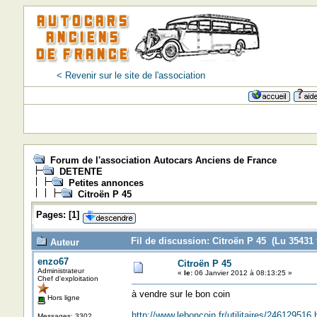
< Revenir sur le site de l'association
Forum de l'association Autocars Anciens de France
DETENTE
Petites annonces
Citroën P 45
Pages:
[
1
]
Fil de discussion: Citroën P 45 (Lu 35431 
Auteur
enzo67
Citroën P 45
Administrateur
«
le:
06 Janvier 2012 à 08:13:25 »
Chef d'exploitation
à vendre sur le bon coin
Hors ligne
http://www.leboncoin.fr/utilitaires/24612951
Messages: 3302