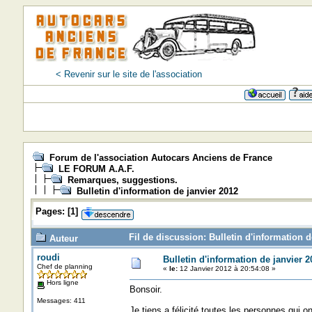
< Revenir sur le site de l'association
Forum de l'association Autocars Anciens de France
LE FORUM A.A.F.
Remarques, suggestions.
Bulletin d'information de janvier 2012
Pages:
[
1
]
Fil de discussion: Bulletin d'information d
Auteur
roudi
Bulletin d'information de janvier 2
Chef de planning
«
le:
12 Janvier 2012 à 20:54:08 »
Hors ligne
Bonsoir.
Messages: 411
Je tiens a félicité toutes les personnes qui on