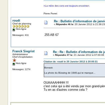
«La mère des cons est toujours enceinte».
Pierre Perret
roudi
Re : Bulletin d'information de janvi
Chef de planning
«
Répondre #6 le:
20 Janvier 2012 à 21:38:23
Hors ligne
255 AB 67
Messages: 411
Franck Siegrist
Re : Re : Bulletin d'information de j
Administrateur
«
Répondre #7 le:
21 Janvier 2012 à 07:00:08 
Chef d'exploitation
Citation de: roudi le 20 Janvier 2012 à 20:00:31
Hors ligne
Bonsoir.
Messages: 1274
La photo du Büssing de 1946,qui te manque...
OUAAAAHHHH !!!
c'est celui qui a été vendu par mon grand-pèr
Tu en as d'autres comme cela ?