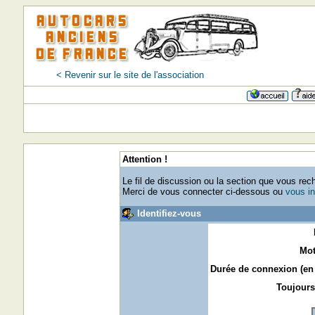
< Revenir sur le site de l'association
Attention !
Le fil de discussion ou la section que vous rec
Merci de vous connecter ci-dessous ou
vous in
Identifiez-vous
Mot
Durée de connexion (en 
Toujours