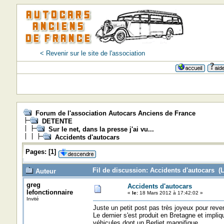
< Revenir sur le site de l'association
Forum de l'association Autocars Anciens de France
DETENTE
Sur le net, dans la presse j'ai vu...
Accidents d'autocars
Pages:
[
1
]
Fil de discussion: Accidents d'autocars (L
Auteur
greg
Accidents d'autocars
lefonctionnaire
«
le:
18 Mars 2012 à 17:42:02 »
Invité
Juste un petit post pas très joyeux pour reven
Le dernier s'est produit en Bretagne et impliq
véhicules dont un Berliet magnifique.