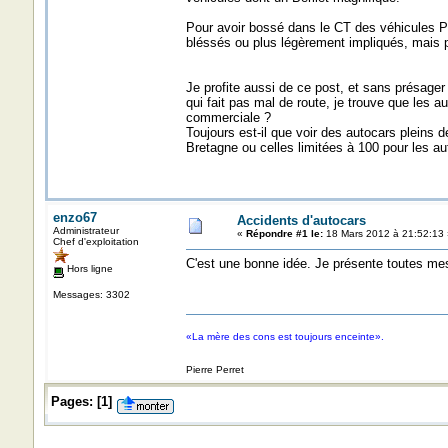
Pour avoir bossé dans le CT des véhicules P
bléssés ou plus légèrement impliqués, mais pou
Je profite aussi de ce post, et sans présager
qui fait pas mal de route, je trouve que les a
commerciale ?
Toujours est-il que voir des autocars pleins 
Bretagne ou celles limitées à 100 pour les aut
enzo67
Accidents d'autocars
Administrateur
«
Répondre #1 le:
18 Mars 2012 à 21:52:13 
Chef d'exploitation
C'est une bonne idée. Je présente toutes me
Hors ligne
Messages: 3302
«La mère des cons est toujours enceinte».
Pierre Perret
Pages:
[
1
]