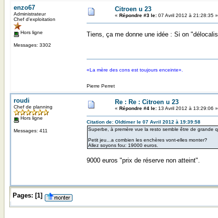
enzo67
Citroen u 23
Administrateur
«
Répondre #3 le:
07 Avril 2012 à 21:28:35 »
Chef d'exploitation
Hors ligne
Tiens, ça me donne une idée : Si on "délocalis
Messages: 3302
«La mère des cons est toujours enceinte».
Pierre Perret
roudi
Re : Re : Citroen u 23
Chef de planning
«
Répondre #4 le:
13 Avril 2012 à 13:29:06 »
Hors ligne
Citation de: Oldtimer le 07 Avril 2012 à 19:39:58
Superbe, à premère vue la resto semble être de grande qu
Messages: 411
Petit jeu...a combien les enchères vont-elles monter?
Allez soyons fou: 19000 euros.
9000 euros "prix de réserve non atteint".
Pages:
[
1
]