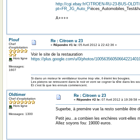
http://cgi.ebay.fr/CITROEN-RU-23-BUS-OL
pt=FR_JG_Auto_Pi
èces_Automobiles_Test&h
A++++
Plouf
Re : Citroen u 23
Chef
«
Répondre #1 le:
05 Avril 2012 à 22:42:36 »
d'exploitation
Voir le site de la restauration
Hors ligne
https://plus.google.com/u/0/photos/100563560506642214
Messages:
1607
Si dans un moteur le ventilateur tourne trop vite, il éteint les bougies.
Les pistons se retrouvent dans le noir et vont se cogner la tête dans les s
Et c’est là que les ennuis commencent.
Oldtimer
Re : Citroen u 23
Chef d'exploitation
«
Répondre #2 le:
07 Avril 2012 à 19:39:58 »
Hors ligne
Superbe, à premère vue la resto semble être de
Messages: 1300
Petit jeu...a combien les enchères vont-elles 
Allez soyons fou: 19000 euros.