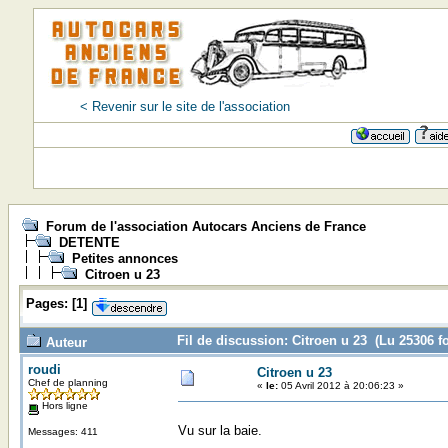
< Revenir sur le site de l'association
Forum de l'association Autocars Anciens de France
DETENTE
Petites annonces
Citroen u 23
Pages:
[
1
]
Fil de discussion: Citroen u 23 (Lu 25306 fo
Auteur
roudi
Citroen u 23
Chef de planning
«
le:
05 Avril 2012 à 20:06:23 »
Hors ligne
Vu sur la baie.
Messages: 411