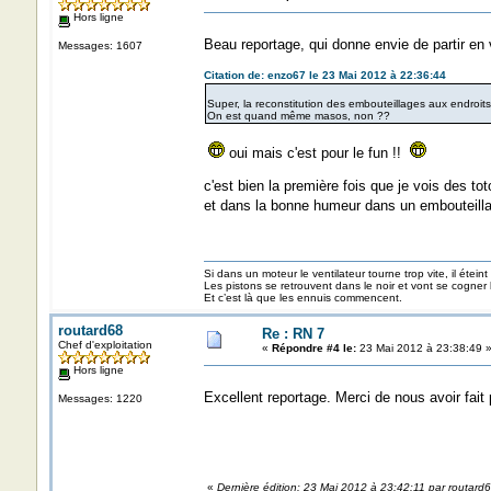
Hors ligne
Beau reportage, qui donne envie de partir e
Messages: 1607
Citation de: enzo67 le 23 Mai 2012 à 22:36:44
Super, la reconstitution des embouteillages aux endroits 
On est quand même masos, non ??
oui mais c'est pour le fun !!
c'est bien la première fois que je vois des to
et dans la bonne humeur dans un emboute
Si dans un moteur le ventilateur tourne trop vite, il éteint
Les pistons se retrouvent dans le noir et vont se cogner
Et c’est là que les ennuis commencent.
routard68
Re : RN 7
Chef d'exploitation
«
Répondre #4 le:
23 Mai 2012 à 23:38:49 
Hors ligne
Excellent reportage. Merci de nous avoir fai
Messages: 1220
«
Dernière édition: 23 Mai 2012 à 23:42:11 par routard