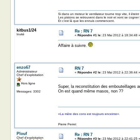
Si dans un moteur le ventilateur tourne trop vite, il éteint
Les pistons se retrouvent dans le noir et vont se cogner
Et c’est là que les ennuis commencent.
kitbus1/24
Re : RN 7
Invité
«
Répondre #1 le:
23 Mai 2012 à 18:34:48 
Affaire à suivre.
enzo67
RN 7
Administrateur
«
Répondre #2 le:
23 Mai 2012 à 22:36:44 
Chef d'exploitation
Hors ligne
Super, la reconstitution des embouteillages au
On est quand même masos, non ??
Messages: 3302
«La mère des cons est toujours enceinte».
Pierre Perret
Plouf
Re : RN 7
Chef d'exploitation
«
Répondre #3 le:
23 Mai 2012 à 22:41:25 