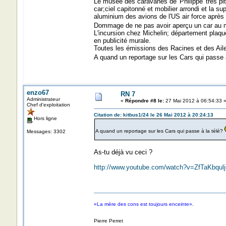
Le musée des caravanes de 'Philippe' très pit
car;ciel capitonné et mobilier arrondi et la s
aluminium des avions de l'US air force après
Dommage de ne pas avoir aperçu un car au mo
L'incursion chez Michelin; département plaqu
en publicité murale.
Toutes les émissions des Racines et des Ailes
A quand un reportage sur les Cars qui passe 
enzo67
RN 7
Administrateur
«
Répondre #8 le:
27 Mai 2012 à 06:54:33 
Chef d'exploitation
Citation de: kitbus1/24 le 26 Mai 2012 à 20:24:13
Hors ligne
A quand un reportage sur les Cars qui passe à la télé?
Messages: 3302
As-tu déjà vu ceci ?
http://www.youtube.com/watch?v=ZfTaKbqulj
«La mère des cons est toujours enceinte».
Pierre Perret