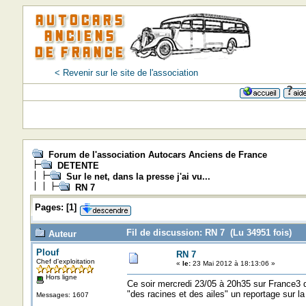
< Revenir sur le site de l'association
Forum de l'association Autocars Anciens de France
DETENTE
Sur le net, dans la presse j'ai vu...
RN 7
Pages:
[
1
]
Fil de discussion: RN 7 (Lu 34951 fois)
Auteur
Plouf
RN 7
Chef d'exploitation
«
le:
23 Mai 2012 à 18:13:06 »
Hors ligne
Ce soir mercredi 23/05 à 20h35 sur France3 
"des racines et des ailes" un reportage sur 
Messages: 1607