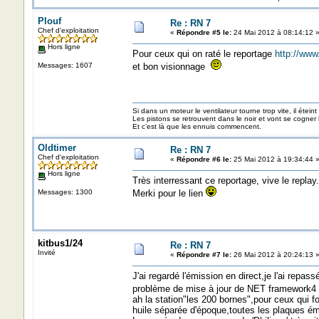
Plouf
Re : RN 7
Chef d'exploitation
«
Répondre #5 le:
24 Mai 2012 à 08:14:12 
Hors ligne
Pour ceux qui on raté le reportage
http://www
Messages: 1607
et bon visionnage
Si dans un moteur le ventilateur tourne trop vite, il éteint
Les pistons se retrouvent dans le noir et vont se cogner
Et c’est là que les ennuis commencent.
Oldtimer
Re : RN 7
Chef d'exploitation
«
Répondre #6 le:
25 Mai 2012 à 19:34:44 
Hors ligne
Très interressant ce reportage, vive le replay.
Messages: 1300
Merki pour le lien
kitbus1/24
Re : RN 7
Invité
«
Répondre #7 le:
26 Mai 2012 à 20:24:13 
J'ai regardé l'émission en direct,je l'ai rep
problème de mise à jour de NET framework4
ah la station"les 200 bornes",pour ceux qui
huile séparée d'époque,toutes les plaques éma