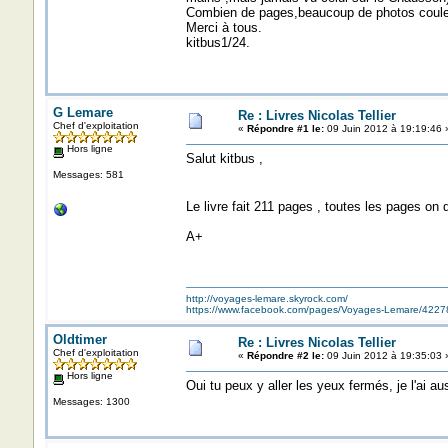
Combien de pages,beaucoup de photos coul
Merci à tous.
kitbus1/24.
G Lemare
Re : Livres Nicolas Tellier
Chef d'exploitation
«
Répondre #1 le:
09 Juin 2012 à 19:19:46 
Hors ligne
Salut kitbus ,
Messages: 581
Le livre fait 211 pages , toutes les pages on
A+
http://voyages-lemare.skyrock.com/
https://www.facebook.com/pages/Voyages-Lemare/422
Oldtimer
Re : Livres Nicolas Tellier
Chef d'exploitation
«
Répondre #2 le:
09 Juin 2012 à 19:35:03 
Hors ligne
Oui tu peux y aller les yeux fermés, je l'ai au
Messages: 1300