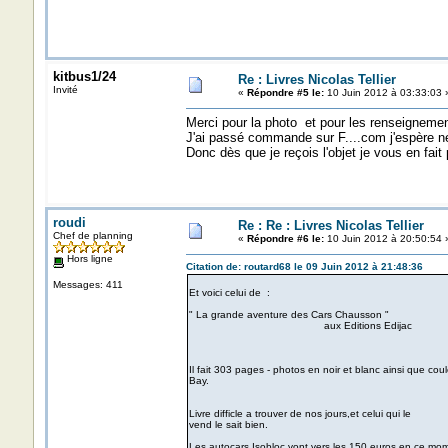
kitbus1/24
Re : Livres Nicolas Tellier
Invité
«
Répondre #5 le:
10 Juin 2012 à 03:33:03 
Merci pour la photo et pour les renseignemen
J'ai passé commande sur F....com j'espère n
Donc dès que je reçois l'objet je vous en fait 
roudi
Re : Re : Livres Nicolas Tellier
Chef de planning
«
Répondre #6 le:
10 Juin 2012 à 20:50:54 
Hors ligne
Citation de: routard68 le 09 Juin 2012 à 21:48:36
Messages: 411
Et voici celui de :
" La grande aventure des Cars Chausson "
aux Editions Edijac
Il fait 303 pages - photos en noir et blanc ainsi que coul
Bay.
Livre difficle a trouver de nos jours,et celui qui le
vend le sait bien.
Les autocars Isobloc vont vers les 150 euros en ce mom