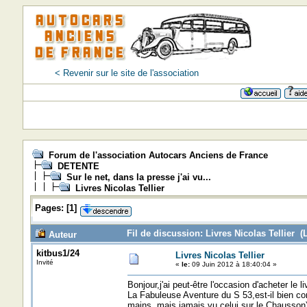
< Revenir sur le site de l'association
Forum de l'association Autocars Anciens de France
DETENTE
Sur le net, dans la presse j'ai vu...
Livres Nicolas Tellier
Pages:
[
1
]
Fil de discussion: Livres Nicolas Tellier (
Auteur
kitbus1/24
Livres Nicolas Tellier
Invité
«
le:
09 Juin 2012 à 18:40:04 »
Bonjour,j'ai peut-être l'occasion d'acheter le li
La Fabuleuse Aventure du S 53,est-il bien com
mains ,mais jamais vu celui sur le Chausson)