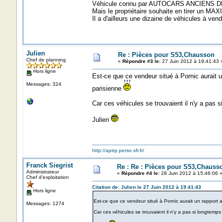
Véhicule connu par AUTOCARS ANCIENS DE
Mais le propriétaire souhaite en tirer un MAX
Il a d'ailleurs une dizaine de véhicules à vend
Julien
Re : Pièces pour S53,Chausson
Chef de planning
«
Répondre #3 le:
27 Juin 2012 à 19:41:43 
Hors ligne
Est-ce que ce vendeur situé à Pornic aurait 
Messages: 324
parisienne
Car ces véhicules se trouvaient il n'y a pas
Julien
http://aptrp.perso.sfr.fr/
Franck Siegrist
Re : Re : Pièces pour S53,Chauss
Administrateur
«
Répondre #4 le:
28 Juin 2012 à 15:46:06 
Chef d'exploitation
Citation de: Julien le 27 Juin 2012 à 19:41:43
Hors ligne
Est-ce que ce vendeur situé à Pornic aurait un rapport
Messages: 1274
Car ces véhicules se trouvaient il n'y a pas si longtem