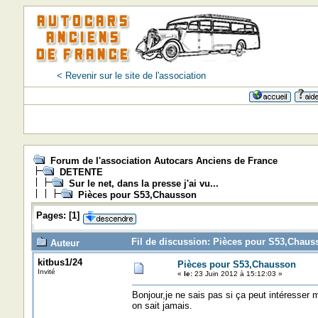
< Revenir sur le site de l'association
Forum de l'association Autocars Anciens de France
DETENTE
Sur le net, dans la presse j'ai vu...
Pièces pour S53,Chausson
Pages:
[
1
]
Fil de discussion: Pièces pour S53,Chaus
Auteur
kitbus1/24
Pièces pour S53,Chausson
Invité
«
le:
23 Juin 2012 à 15:12:03 »
Bonjour,je ne sais pas si ça peut intéresser m
on sait jamais.