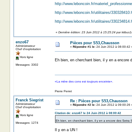
http://www.leboncoin.fr/materiel_profession
http://www.leboncoin.fr/utilitaires/33032841
http://www.leboncoin.fr/utilitaires/33023481
«
Dernière édition: 23 Juin 2012 à 15:25:24 par kitbus1
enzo67
Pièces pour S53,Chausson
Administrateur
«
Répondre #1 le:
24 Juin 2012 à 08:00:42 
Chef d'exploitation
Hors ligne
Eh bien, en cherchant bien, il y en a encore 
Messages: 3302
«La mère des cons est toujours enceinte».
Pierre Perret
Franck Siegrist
Re : Pièces pour S53,Chausson
Administrateur
«
Répondre #2 le:
24 Juin 2012 à 09:00:26 
Chef d'exploitation
Citation de: enzo67 le 24 Juin 2012 à 08:00:42
Hors ligne
Eh bien, en cherchant bien, il y en a encore des Setra S
Messages: 1274
Il y en a UN !