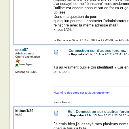
J'ai essayé de me 'ré-inscrire' mais évidemm
j'utilise est encore connue sur ce forum et ça
utilisée.
Donc ma question du jour:
quelqu'un pourrait-il contacter l'administrate
réinscrire avec la même adresse mail?
kitbus1/24.
«
Dernière édition: 15 Juin 2012 à 19:40:08 par kitbus1
enzo67
Connection sur d'autres forums.
Administrateur
«
Répondre #1 le:
15 Juin 2012 à 21:41:20 
Chef d'exploitation
Hors ligne
Tu as vraiment oublié ton identifiant ? Car en
principe...
Messages: 3302
«La mère des cons est toujours enceinte».
Pierre Perret
kitbus1/24
Re : Connection sur d'autres foru
Invité
«
Répondre #2 le:
15 Juin 2012 à 22:00:26 »
Je crois bien,j'ai essayé mes plusieurs noms 
chaque fois ça bute.