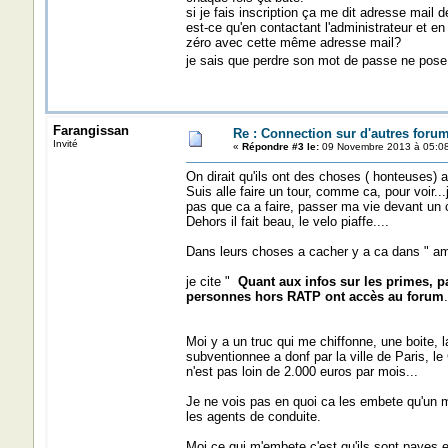
si je fais inscription ça me dit adresse mail dé
est-ce qu'en contactant l'administrateur et 
zéro avec cette même adresse mail?
je sais que perdre son mot de passe ne pose 
Farangissan
Re : Connection sur d'autres forum
Invité
«
Répondre #3 le:
09 Novembre 2013 à 05:08
On dirait qu'ils ont des choses ( honteuses) 
Suis alle faire un tour, comme ca, pour voir...
pas que ca a faire, passer ma vie devant un cl
Dehors il fait beau, le velo piaffe....
Dans leurs choses a cacher y a ca dans " a
je cite "
Quant aux infos sur les primes, par
personnes hors RATP ont accès au forum
.
Moi y a un truc qui me chiffonne, une boite, la
subventionnee a donf par la ville de Paris, le 
n'est pas loin de 2.000 euros par mois...
Je ne vois pas en quoi ca les embete qu'un m
les agents de conduite.
Moi ce qui m'embete c'est qu'ils sont payes 