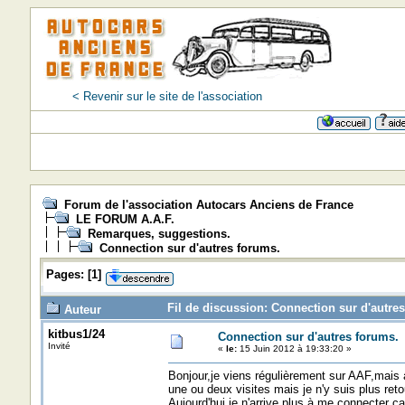
< Revenir sur le site de l'association
Forum de l'association Autocars Anciens de France
LE FORUM A.A.F.
Remarques, suggestions.
Connection sur d'autres forums.
Pages:
[
1
]
Fil de discussion: Connection sur d'autres
Auteur
kitbus1/24
Connection sur d'autres forums.
Invité
«
le:
15 Juin 2012 à 19:33:20 »
Bonjour,je viens régulièrement sur AAF,mais a
une ou deux visites mais je n'y suis plus reto
Aujourd'hui je n'arrive plus à me connecter ca