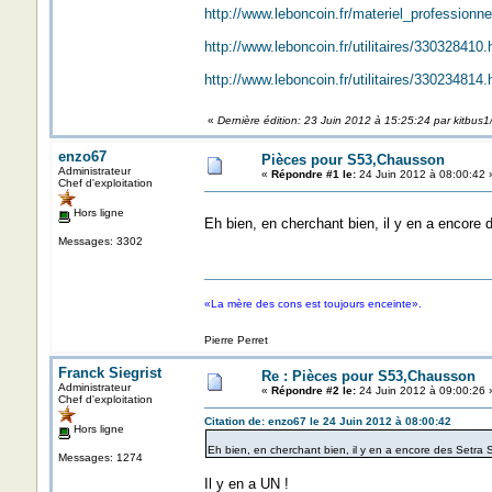
http://www.leboncoin.fr/materiel_profession
http://www.leboncoin.fr/utilitaires/33032841
http://www.leboncoin.fr/utilitaires/33023481
«
Dernière édition: 23 Juin 2012 à 15:25:24 par kitbus1
enzo67
Pièces pour S53,Chausson
Administrateur
«
Répondre #1 le:
24 Juin 2012 à 08:00:42 
Chef d'exploitation
Hors ligne
Eh bien, en cherchant bien, il y en a encore 
Messages: 3302
«La mère des cons est toujours enceinte».
Pierre Perret
Franck Siegrist
Re : Pièces pour S53,Chausson
Administrateur
«
Répondre #2 le:
24 Juin 2012 à 09:00:26 
Chef d'exploitation
Citation de: enzo67 le 24 Juin 2012 à 08:00:42
Hors ligne
Eh bien, en cherchant bien, il y en a encore des Setra S
Messages: 1274
Il y en a UN !