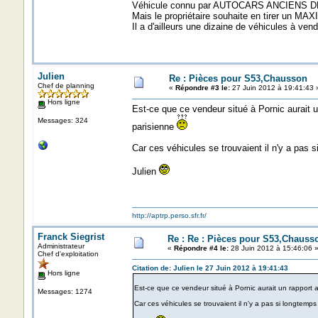
Véhicule connu par AUTOCARS ANCIENS DE
Mais le propriétaire souhaite en tirer un MAX
Il a d'ailleurs une dizaine de véhicules à vend
Julien
Re : Pièces pour S53,Chausson
Chef de planning
«
Répondre #3 le:
27 Juin 2012 à 19:41:43 
Hors ligne
Est-ce que ce vendeur situé à Pornic aurait 
Messages: 324
parisienne
Car ces véhicules se trouvaient il n'y a pas
Julien
http://aptrp.perso.sfr.fr/
Franck Siegrist
Re : Re : Pièces pour S53,Chauss
Administrateur
«
Répondre #4 le:
28 Juin 2012 à 15:46:06 
Chef d'exploitation
Citation de: Julien le 27 Juin 2012 à 19:41:43
Hors ligne
Est-ce que ce vendeur situé à Pornic aurait un rapport
Messages: 1274
Car ces véhicules se trouvaient il n'y a pas si longtem