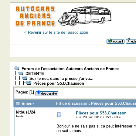
< Revenir sur le site de l'association
Forum de l'association Autocars Anciens de France
DETENTE
Sur le net, dans la presse j'ai vu...
Pièces pour S53,Chausson
Pages:
[
1
]
Fil de discussion: Pièces pour S53,Chaus
Auteur
kitbus1/24
Pièces pour S53,Chausson
Invité
«
le:
23 Juin 2012 à 15:12:03 »
Bonjour,je ne sais pas si ça peut intéresser m
on sait jamais.