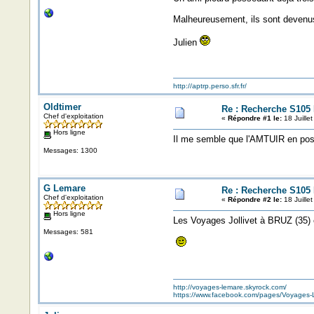
Malheureusement, ils sont devenus
Julien
http://aptrp.perso.sfr.fr/
Oldtimer
Re : Recherche S105 
Chef d'exploitation
«
Répondre #1 le:
18 Juille
Hors ligne
Il me semble que l'AMTUIR en possè
Messages: 1300
G Lemare
Re : Recherche S105 
Chef d'exploitation
«
Répondre #2 le:
18 Juille
Hors ligne
Les Voyages Jollivet à BRUZ (35) en
Messages: 581
http://voyages-lemare.skyrock.com/
https://www.facebook.com/pages/Voyage