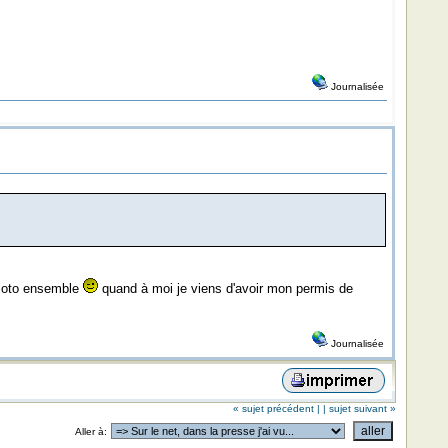
Journalisée
 loto ensemble
quand à moi je viens d'avoir mon permis de
Journalisée
« sujet précédent |
| sujet suivant »
Aller à: