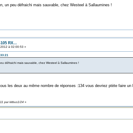
 un, un peu défraichi mais sauvable, chez Westeel à Sallaumines !
105 RX...
t 2012 à 02:00:53 »
:33:21
peu défraichi mais sauvable, chez Westeel à Sallaumines !
es tous les deux au même nombre de réponses :134 vous devriez ptète faire un
:11 par kitbus1/24
»