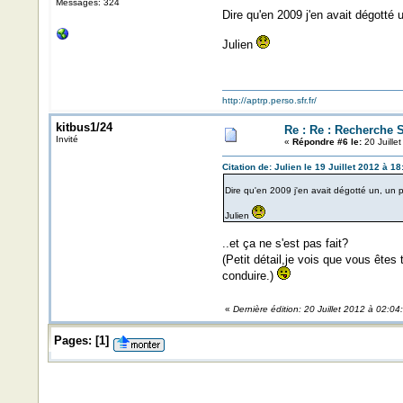
Messages: 324
Dire qu'en 2009 j'en avait dégotté
Julien
http://aptrp.perso.sfr.fr/
kitbus1/24
Re : Re : Recherche S
Invité
«
Répondre #6 le:
20 Juille
Citation de: Julien le 19 Juillet 2012 à 18
Dire qu'en 2009 j'en avait dégotté un, un 
Julien
..et ça ne s'est pas fait?
(Petit détail,je vois que vous êt
conduire.)
«
Dernière édition: 20 Juillet 2012 à 02:04
Pages:
[
1
]