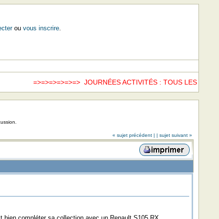
cter
ou
vous inscrire
.
=>=>=>=>=>=> JOURNÉES ACTIVITÉS : TOUS LES SAMED
cussion.
« sujet précédent |
| sujet suivant »
t bien compléter sa collection avec un Renault S105 RX.