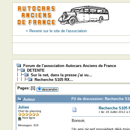
< Revenir sur le site de l'association
Forum de l'association Autocars Anciens de France
DETENTE
Sur le net, dans la presse j'ai vu...
Recherche S105 RX...
Pages:
[
1
]
Fil de discussion: Recherche S10
Auteur
Julien
Recherche S105 R
Chef de planning
«
le:
18 Juillet 2012 à 
Hors ligne
Bonsoir,
Messages: 324
Un ami picard possédant déjà troi