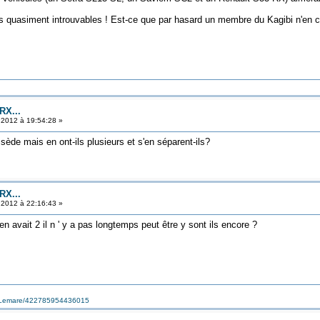
 quasiment introuvables ! Est-ce que par hasard un membre du Kagibi n'en con
RX...
t 2012 à 19:54:28 »
de mais en ont-ils plusieurs et s'en séparent-ils?
RX...
t 2012 à 22:16:43 »
 avait 2 il n ' y a pas longtemps peut être y sont ils encore ?
s-Lemare/422785954436015