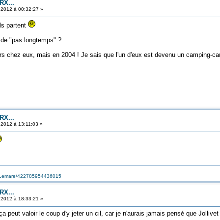
RX...
t 2012 à 00:32:27 »
ls partent
 de "pas longtemps" ?
urs chez eux, mais en 2004 ! Je sais que l'un d'eux est devenu un camping-car
RX...
t 2012 à 13:11:03 »
s-Lemare/422785954436015
RX...
t 2012 à 18:33:21 »
ça peut valoir le coup d'y jeter un cil, car je n'aurais jamais pensé que Jolliv