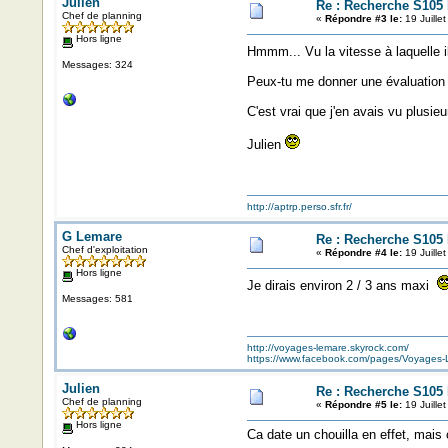
Julien
Re : Recherche S105 
Chef de planning
«
Répondre #3 le:
19 Juille
Hors ligne
Hmmm... Vu la vitesse à laquelle i
Messages: 324
Peux-tu me donner une évaluation
C'est vrai que j'en avais vu plusie
Julien
http://aptrp.perso.sfr.fr/
G Lemare
Re : Recherche S105 
Chef d'exploitation
«
Répondre #4 le:
19 Juille
Hors ligne
Je dirais environ 2 / 3 ans maxi
Messages: 581
http://voyages-lemare.skyrock.com/
https://www.facebook.com/pages/Voyage
Julien
Re : Recherche S105 
Chef de planning
«
Répondre #5 le:
19 Juille
Hors ligne
Ca date un chouilla en effet, mais 