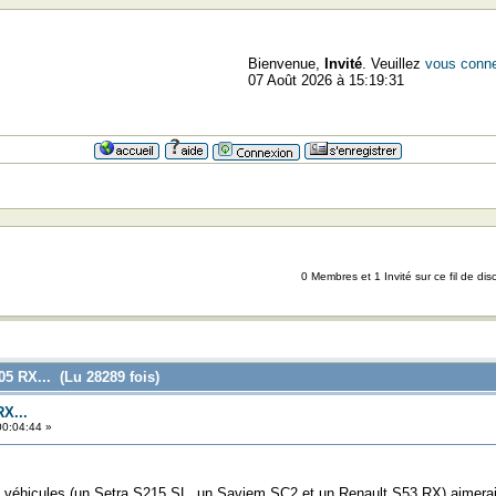
Bienvenue,
Invité
. Veuillez
vous conne
07 Août 2026 à 15:19:31
0 Membres et 1 Invité sur ce fil de dis
5 RX... (Lu 28289 fois)
X...
00:04:44 »
s véhicules (un Setra S215 SL, un Saviem SC2 et un Renault S53 RX) aimerai