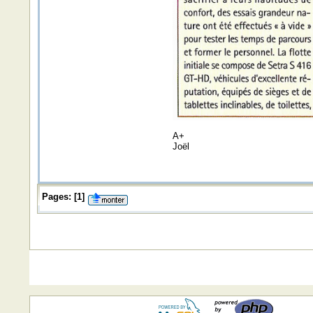
A+
Joël
Pages:
[
1
]