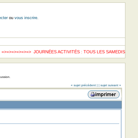
cter
ou
vous inscrire
.
>=>=>=>=> JOURNÉES ACTIVITÉS : TOUS LES SAMEDIS =>=>
w
cussion.
« sujet précédent |
| sujet suivant »