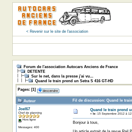
< Revenir sur le site de l'association
Forum de l'association Autocars Anciens de France
DETENTE
Sur le net, dans la presse j'ai vu...
Quand le train prend un Setra S 416 GT-HD
Pages:
[
1
]
Fil de discussion: Quand le trai
Auteur
Joel67
Quand le train prend u
Chef de planning
«
le:
15 Septembre 2012 à 12
Hors ligne
Bonjour à tous,
Messages: 400
Un article extrait de la revue Rai