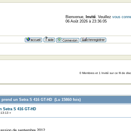
Bienvenue,
Invité
. Veuillez
vous conne
06 Août 2026 à 23:36:05
=>=
0 Membres et 1 Invité sur ce fil de dis
n prend un Setra S 416 GT-HD (Lu 15860 fois)
n Setra S 416 GT-HD
:13:13 »
l Passion de septembre 2012.