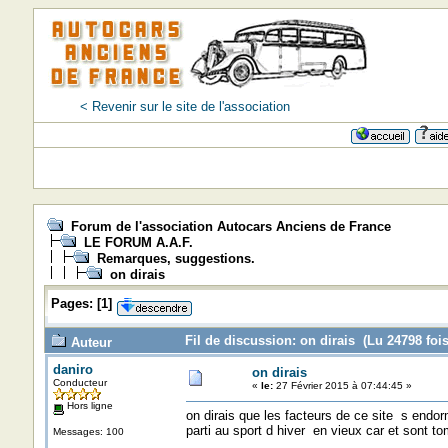
< Revenir sur le site de l'association
Forum de l'association Autocars Anciens de France
LE FORUM A.A.F.
Remarques, suggestions.
on dirais
Pages:
[
1
]
Fil de discussion: on dirais (Lu 24798 fois
Auteur
daniro
on dirais
Conducteur
«
le:
27 Février 2015 à 07:44:45 »
Hors ligne
on dirais que les facteurs de ce site s endor
parti au sport d hiver en vieux car et sont 
Messages: 100