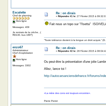
Escalette
Re : on dirais
Chef de planning
«
Répondre #1 le:
27 Février 2015 à 09:32:0
Hors ligne
Fait nous un topo sur "l'Isetta" ISO/V
Messages: 409
Je rentrais de la crèche...(
RD130, bus 189?)
“Toute tolérance devient à la longue un droit acquis.”
enzo67
Re : on dirais
Administrateur
«
Répondre #2 le:
28 Février 2015 à 08:04:4
Chef d'exploitation
Hors ligne
Ou peut-être la présentation d'une jolie Lam
Messages: 3302
Allez, lance toi !
http://autocarsanciensdefrance.fr/forums/in
«La mère des cons est toujours enceinte».
Pierre Perret