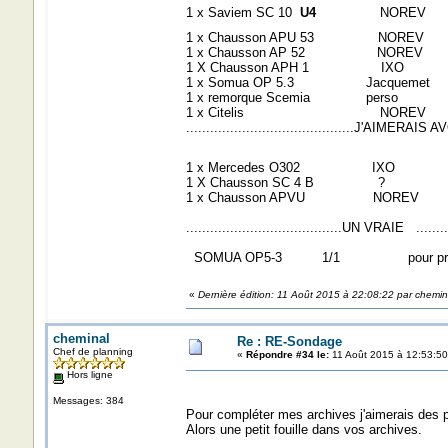
1 x Saviem SC 10
U4
NOREV 1-43
1 x Chausson APU 53 N
1 x Chausson AP 52 NOREV 1
1 X Chausson APH 1 
1 x Somua OP 5.3 Jacqueme
1 x remorque Scemia perso
1 x Citelis NOREV 1-43
..........................................J'AIMERAIS AVOIR
1 x Mercedes O302 IXO 1-43
1 X Chausson SC 4 B ? 1
1 x Chausson APVU NORE
.......................................UN VRAIE ...
SOMUA OP5-3 1/1 pour promene
«
Dernière édition: 11 Août 2015 à 22:08:22 par chemin
cheminal
Re : RE-Sondage
Chef de planning
«
Répondre #34 le:
11 Août 2015 à 12:53:50
Hors ligne
Messages: 384
Pour compléter mes archives j'aimerais de
Alors une petit fouille dans vos archives.