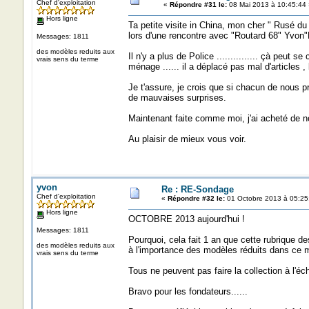
Chef d'exploitation
«
Répondre #31 le:
08 Mai 2013 à 10:45:44 
Hors ligne
Ta petite visite in China, mon cher " Rusé du
lors d'une rencontre avec "Routard 68" Yvon
Messages: 1811
des modèles reduits aux
Il n'y a plus de Police ............... çà peu
vrais sens du terme
ménage ...... il a déplacé pas mal d'articles 
Je t'assure, je crois que si chacun de nous p
de mauvaises surprises.
Maintenant faite comme moi, j'ai acheté de no
Au plaisir de mieux vous voir.
yvon
Re : RE-Sondage
Chef d'exploitation
«
Répondre #32 le:
01 Octobre 2013 à 05:25
Hors ligne
OCTOBRE 2013 aujourd'hui !
Messages: 1811
Pourquoi, cela fait 1 an que cette rubrique d
des modèles reduits aux
à l'importance des modèles réduits dans ce 
vrais sens du terme
Tous ne peuvent pas faire la collection à l'éc
Bravo pour les fondateurs......