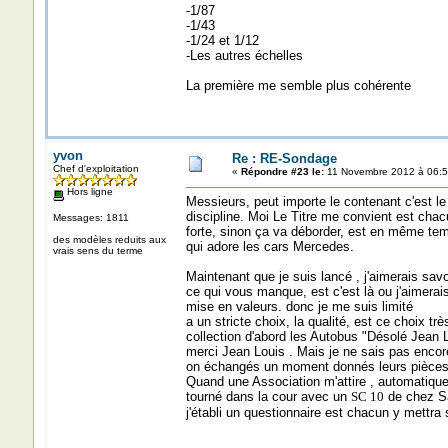
-1/87
-1/43
-1/24 et 1/12
-Les autres échelles
La première me semble plus cohérente
yvon
Re : RE-Sondage
Chef d'exploitation
«
Répondre #23 le:
11 Novembre 2012 à 06:5
Hors ligne
Messieurs, peut importe le contenant c'est le 
discipline. Moi Le Titre me convient est chacu
Messages: 1811
forte, sinon ça va déborder, est en même temp
des modèles reduits aux
qui adore les cars Mercedes.
vrais sens du terme
Maintenant que je suis lancé , j'aimerais sav
ce qui vous manque, est c'est là ou j'aimerais 
mise en valeurs. donc je me suis limité
a un stricte choix, la qualité, est ce choix 
collection d'abord les Autobus "Désolé Jean Lo
merci Jean Louis . Mais je ne sais pas enco
on échangés un moment donnés leurs pièces d
Quand une Association m'attire , automatique
tourné dans la cour avec un
SC 10
de chez Sa
j'établi un questionnaire est chacun y mettra 