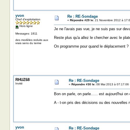
yvon
Re : RE-Sondage
Chef d'exploitation
«
Répondre #29 le:
21 Novembre 2012 à 17:0
Hors ligne
Je ne l'avais pas vue, je ne suis pas sur dev
Messages: 1811
Reste plus qu'a allez le chercher avec le pla
des modèles reduits aux
vrais sens du terme
On programme pour quand le déplacement ? .....
RHUZ68
Re : RE-Sondage
Invité
«
Répondre #30 le:
08 Mai 2013 à 07:17:06 
Bon on parle, on parle...... est aujourd'hui o
A - t-on pris des décisions ou des nouvelles
yvon
Re : RE-Sondage