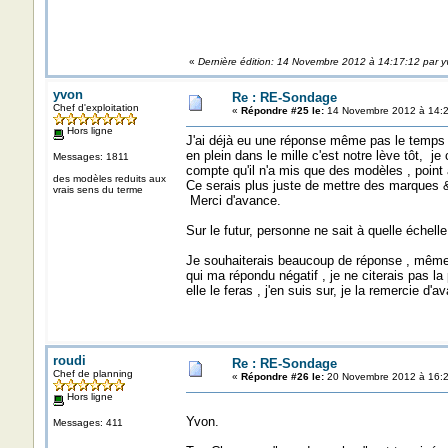
«
Dernière édition: 14 Novembre 2012 à 14:17:12 par y
yvon
Re : RE-Sondage
Chef d'exploitation
«
Répondre #25 le:
14 Novembre 2012 à 14:2
Hors ligne
J'ai déjà eu une réponse même pas le temps de
en plein dans le mille c'est notre lève tôt, j
Messages: 1811
compte qu'il n'a mis que des modèles , point à
des modèles reduits aux
Ce serais plus juste de mettre des marques &
vrais sens du terme
Merci d'avance.
Sur le futur, personne ne sait à quelle échell
Je souhaiterais beaucoup de réponse , même s
qui ma répondu négatif , je ne citerais pas l
elle le feras , j'en suis sur, je la remercie d'a
roudi
Re : RE-Sondage
Chef de planning
«
Répondre #26 le:
20 Novembre 2012 à 16:2
Hors ligne
Yvon.
Messages: 411