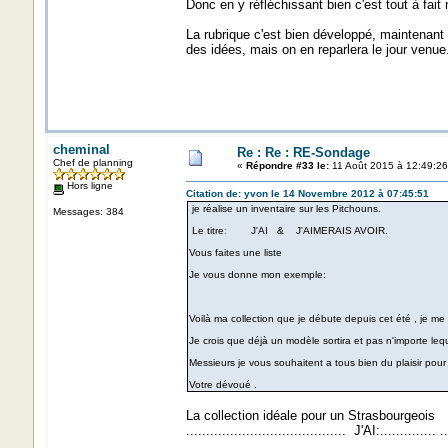
Donc en y réfléchissant bien c'est tout à fai
La rubrique c'est bien développé, maintenant 
des idées, mais on en reparlera le jour venue
cheminal
Re : Re : RE-Sondage
Chef de planning
«
Répondre #33 le:
11 Août 2015 à 12:49:26
Hors ligne
Citation de: yvon le 14 Novembre 2012 à 07:45:51
je réalise un inventaire sur les Pitchouns.
Messages: 384
Le titre: J'AI & J'AIMERAIS AVOIR.
Vous faites une liste
Je vous donne mon exemple:
Voilà ma collection que je débute depuis cet été , je me
Je crois que déjà un modèle sortira et pas n'importe le
Messieurs je vous souhaitent a tous bien du plaisir pou
Votre dévoué .
La collection idéale pour un Strasbourgeois
........................................ J'AI:.............. ...