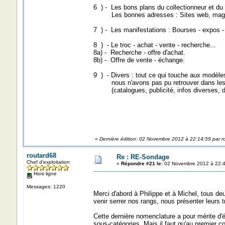
6 ) - Les bons plans du collectionneur et du
Les bonnes adresses : Sites web, maga
7 ) - Les manifestations : Bourses - expos - 
8 ) - Le troc - achat - vente - recherche...
8a) - Recherche - offre d'achat.
8b) - Offre de vente - échange.
9 ) - Divers : tout ce qui touche aux modèles
nous n'avons pas pu retrouver dans les c
(catalogues, publicité, infos diverses, dé
«
Dernière édition: 02 Novembre 2012 à 22:14:59 par r
routard68
Re : RE-Sondage
Chef d'exploitation
«
Répondre #21 le:
02 Novembre 2012 à 22:4
Hors ligne
Messages: 1220
Merci d'abord à Philippe et à Michel, tous de
venir serrer nos rangs, nous présenter leurs t
Cette dernière nomenclature a pour mérite d'é
sous-catégories. Mais il faut qu'au premier co