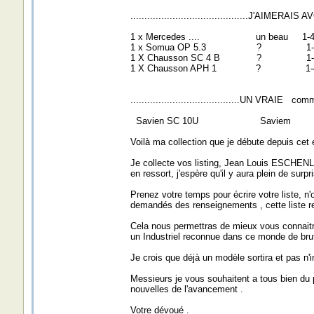
..........................................J'AIMERAIS AVOIR
1 x Mercedes .... un beau 1-
1 x Somua OP 5.3 ? 1-43 Ve
1 X Chausson SC 4 B ? 1-4
1 X Chausson APH 1 ? 1-4
.......................................UN VRAIE 
Savien SC 10U Saviem 1/1 
Voilà ma collection que je débute depuis cet
Je collecte vos listing, Jean Louis ESCHENL
en ressort, j'espère qu'il y aura plein de surpr
Prenez votre temps pour écrire votre liste, n'
demandés des renseignements , cette liste res
Cela nous permettras de mieux vous connaitre
un Industriel reconnue dans ce monde de bru
Je crois que déjà un modèle sortira et pas n
Messieurs je vous souhaitent a tous bien du 
nouvelles de l'avancement .
Votre dévoué .