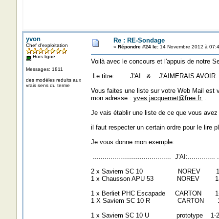
yvon
Re : RE-Sondage
Chef d'exploitation
«
Répondre #24 le:
14 Novembre 2012 à 07:4
Hors ligne
Voilà avec le concours et l'appuis de notre Se
Messages: 1811
Le titre: J'AI & J'AIMERAIS AVOIR.
des modèles reduits aux
vrais sens du terme
Vous faites une liste sur votre Web Mail est 
mon adresse :
yves.jacquemet@free.fr.
.
Je vais établir une liste de ce que vous avez
il faut respecter un certain ordre pour le lire 
Je vous donne mon exemple:
........................................ J'AI:.............. ..
2 x Saviem SC 10 NOREV 1-4
1 x Chausson APU 53 NOREV 1-
1 x Berliet PHC Escapade CARTON
1 X Saviem SC 10 R CARTON 
1 x Saviem SC 10 U prototype 1-2