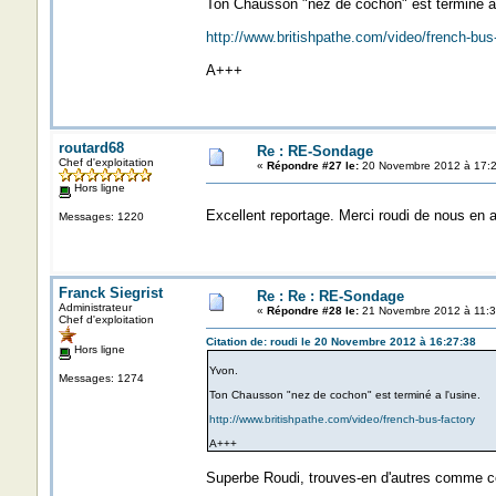
Ton Chausson "nez de cochon" est terminé a 
http://www.britishpathe.com/video/french-bus
A+++
routard68
Re : RE-Sondage
Chef d'exploitation
«
Répondre #27 le:
20 Novembre 2012 à 17:2
Hors ligne
Excellent reportage. Merci roudi de nous en avo
Messages: 1220
Franck Siegrist
Re : Re : RE-Sondage
Administrateur
«
Répondre #28 le:
21 Novembre 2012 à 11:3
Chef d'exploitation
Citation de: roudi le 20 Novembre 2012 à 16:27:38
Hors ligne
Yvon.
Messages: 1274
Ton Chausson "nez de cochon" est terminé a l'usine.
http://www.britishpathe.com/video/french-bus-factory
A+++
Superbe Roudi, trouves-en d'autres comme ce