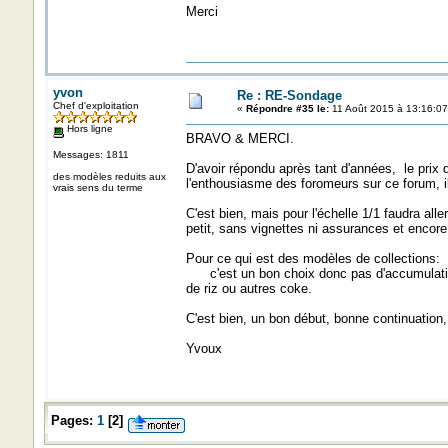
Merci
yvon
Re : RE-Sondage
Chef d'exploitation
«
Répondre #35 le:
11 Août 2015 à 13:16:07
Hors ligne
BRAVO & MERCI.
Messages: 1811
D'avoir répondu après tant d'années, le prix 
des modèles reduits aux
l'enthousiasme des foromeurs sur ce forum, 
vrais sens du terme
C'est bien, mais pour l'échelle 1/1 faudra alle
petit, sans vignettes ni assurances et encore
Pour ce qui est des modèles de collections:
c'est un bon choix donc pas d'accumulations
de riz ou autres coke.
C'est bien, un bon début, bonne continuation,
Yvoux
Pages:
1
[
2
]