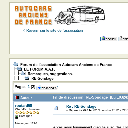
< Revenir sur le site de l'association
Forum de l'association Autocars Anciens de France
LE FORUM A.A.F.
Remarques, suggestions.
RE-Sondage
Pages:
1
[
2
]
Fil de discussion: RE-Sondage (Lu 103249
Auteur
routard68
Re : RE-Sondage
Chef d'exploitation
«
Répondre #20 le:
02 Novembre 2012 à 22:0
Hors ligne
Messages: 1220
Après avoir longuement discuté avec des colle