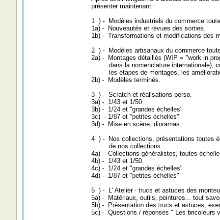
présenter maintenant :
1 ) - Modèles industriels du commerce toute
1a) - Nouveautés et revues des sorties.
1b) - Transformations et modifications des
2 ) - Modèles artisanaux du commerce toute
2a) - Montages détaillés (WIP = "work in pro
dans la nomenclature internationale), cet
les étapes de montages, les amélioratio
2b) - Modèles terminés.
3 ) - Scratch et réalisations perso.
3a) - 1/43 et 1/50
3b) - 1/24 et "grandes échelles"
3c) - 1/87 et "petites échelles"
3d) - Mise en scène, dioramas.
4 ) - Nos collections, présentations toutes é
de nos collections.
4a) - Collections généralistes, toutes échelle
4b) - 1/43 et 1/50.
4c) - 1/24 et "grandes échelles"
4d) - 1/87 et "petites échelles"
5 ) - L' Atelier - trucs et astuces des monteu
5a) - Matériaux, outils, peintures... tout savo
5b) - Présentation des trucs et astuces, exem
5c) - Questions / réponses " Les bricoleurs 