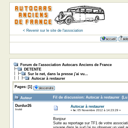
< Revenir sur le site de l'association
Forum de l'association Autocars Anciens de France
DETENTE
Sur le net, dans la presse j'ai vu...
Autocar à restaurer
Pages:
[
1
]
Fil de discussion: Autocar à restaurer (Lu
Auteur
Durdur26
Autocar à restaurer
Invité
«
le:
05 Novembre 2012 à 14:23:29 »
Bonjour
Suite au reportage sur TF1 de votre associatio
voyage dans le sud j'ai pu observer un vieil a