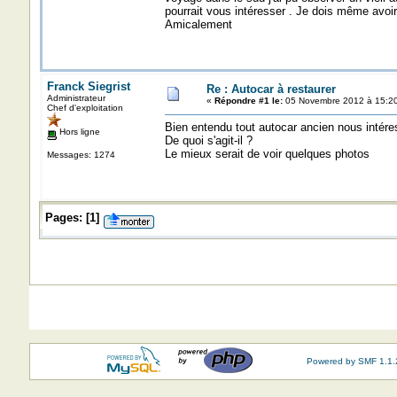
pourrait vous intéresser . Je dois même avoir 
Amicalement
Franck Siegrist
Re : Autocar à restaurer
Administrateur
«
Répondre #1 le:
05 Novembre 2012 à 15:20
Chef d'exploitation
Bien entendu tout autocar ancien nous intére
Hors ligne
De quoi s'agit-il ?
Le mieux serait de voir quelques photos
Messages: 1274
Pages:
[
1
]
Powered by SMF 1.1.