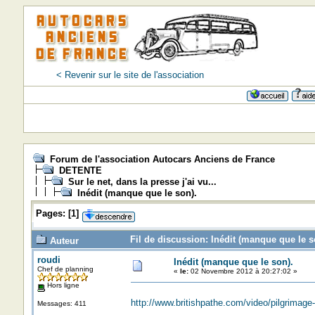
< Revenir sur le site de l'association
Forum de l'association Autocars Anciens de France
DETENTE
Sur le net, dans la presse j'ai vu...
Inédit (manque que le son).
Pages:
[
1
]
Fil de discussion: Inédit (manque que le s
Auteur
roudi
Inédit (manque que le son).
Chef de planning
«
le:
02 Novembre 2012 à 20:27:02 »
Hors ligne
http://www.britishpathe.com/video/pilgrimage
Messages: 411