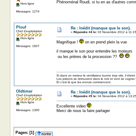
Phénoménal Roudi, si tu en as d'autres comme 
Hors ligne
Messages: 1274
Plouf
Re : Inédit (manque que le son).
Chef d'exploitation
«
Répondre #4 le:
03 Novembre 2012 à 11:15
Hors ligne
Magnifique !
on en prend plein la vue
Messages: 1607
il manque le son pour entendre les moteurs
ou les prières de la procession ??
Si dans un moteur le ventilateur tourne trop vite, il éteint
Les pistons se retrouvent dans le noir et vont se cogner
Et c’est là que les ennuis commencent.
Oldtimer
Re : Inédit (manque que le son).
Chef d'exploitation
«
Répondre #5 le:
04 Novembre 2012 à 13:25
Hors ligne
Excellente video
Messages: 1300
Merci de nous la faire partager
Pages:
[
1
]