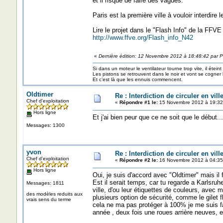
et il risque de faire des vagues.
Paris est la première ville à vouloir interdire 
Lire le projet dans le "Flash Info" de la FFVE
http://www.ffve.org/Flash_info_N42
«
Dernière édition: 12 Novembre 2012 à 18:48:42 par P
Si dans un moteur le ventilateur tourne trop vite, il éteint
Les pistons se retrouvent dans le noir et vont se cogner
Et c’est là que les ennuis commencent.
Oldtimer
Re : Interdiction de circuler en vil
Chef d'exploitation
«
Répondre #1 le:
15 Novembre 2012 à 19:32
Hors ligne
Et j'ai bien peur que ce ne soit que le début...
Messages: 1300
yvon
Re : Interdiction de circuler en vil
Chef d'exploitation
«
Répondre #2 le:
16 Novembre 2012 à 04:35
Hors ligne
Oui, je suis d'accord avec "Oldtimer" mais il 
Est il serait temps, car tu regarde a Karlsruh
Messages: 1811
ville, d'ou leur étiquettes de couleurs, ave
des modèles reduits aux
plusieurs option de sécurité, comme le gilet fl
vrais sens du terme
cela ne ma pas protéger à 100% je me suis fa
année , deux fois une roues arrière neuves, et