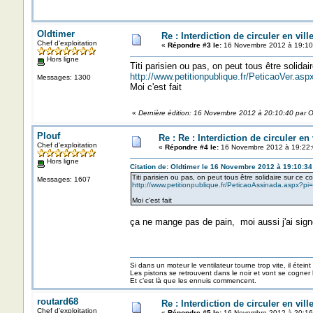
Oldtimer
Re : Interdiction de circuler en vil
Chef d'exploitation
«
Répondre #3 le:
16 Novembre 2012 à 19:10
Hors ligne
Titi parisien ou pas, on peut tous être solidai
http://www.petitionpublique.fr/PeticaoVer.a
Messages: 1300
Moi c'est fait
«
Dernière édition: 16 Novembre 2012 à 20:10:40 par O
Plouf
Re : Re : Interdiction de circuler en
Chef d'exploitation
«
Répondre #4 le:
16 Novembre 2012 à 19:22:
Hors ligne
Citation de: Oldtimer le 16 Novembre 2012 à 19:10:34
Titi parisien ou pas, on peut tous être solidaire sur ce c
Messages: 1607
http://www.petitionpublique.fr/PeticaoAssinada.aspx?
Moi c'est fait
ça ne mange pas de pain, moi aussi j'ai sign
Si dans un moteur le ventilateur tourne trop vite, il éteint
Les pistons se retrouvent dans le noir et vont se cogner
Et c’est là que les ennuis commencent.
routard68
Re : Interdiction de circuler en vil
Chef d'exploitation
«
Répondre #5 le:
16 Novembre 2012 à 20:16