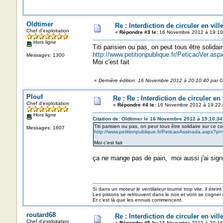
Oldtimer
Re : Interdiction de circuler en vil
Chef d'exploitation
«
Répondre #3 le:
16 Novembre 2012 à 19:10
Hors ligne
Titi parisien ou pas, on peut tous être solidai
http://www.petitionpublique.fr/PeticaoVer.a
Messages: 1300
Moi c'est fait
«
Dernière édition: 16 Novembre 2012 à 20:10:40 par O
Plouf
Re : Re : Interdiction de circuler en
Chef d'exploitation
«
Répondre #4 le:
16 Novembre 2012 à 19:22:
Hors ligne
Citation de: Oldtimer le 16 Novembre 2012 à 19:10:34
Titi parisien ou pas, on peut tous être solidaire sur ce c
Messages: 1607
http://www.petitionpublique.fr/PeticaoAssinada.aspx?
Moi c'est fait
ça ne mange pas de pain, moi aussi j'ai sign
Si dans un moteur le ventilateur tourne trop vite, il éteint
Les pistons se retrouvent dans le noir et vont se cogner
Et c’est là que les ennuis commencent.
routard68
Re : Interdiction de circuler en vil
Chef d'exploitation
«
Répondre #5 le:
16 Novembre 2012 à 20:16