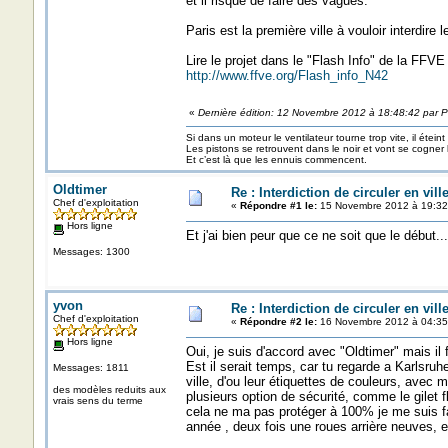
et il risque de faire des vagues.
Paris est la première ville à vouloir interdire 
Lire le projet dans le "Flash Info" de la FFVE
http://www.ffve.org/Flash_info_N42
«
Dernière édition: 12 Novembre 2012 à 18:48:42 par P
Si dans un moteur le ventilateur tourne trop vite, il éteint
Les pistons se retrouvent dans le noir et vont se cogner
Et c’est là que les ennuis commencent.
Oldtimer
Re : Interdiction de circuler en vil
Chef d'exploitation
«
Répondre #1 le:
15 Novembre 2012 à 19:32
Hors ligne
Et j'ai bien peur que ce ne soit que le début...
Messages: 1300
yvon
Re : Interdiction de circuler en vil
Chef d'exploitation
«
Répondre #2 le:
16 Novembre 2012 à 04:35
Hors ligne
Oui, je suis d'accord avec "Oldtimer" mais il 
Est il serait temps, car tu regarde a Karlsruh
Messages: 1811
ville, d'ou leur étiquettes de couleurs, ave
des modèles reduits aux
plusieurs option de sécurité, comme le gilet fl
vrais sens du terme
cela ne ma pas protéger à 100% je me suis fa
année , deux fois une roues arrière neuves, et