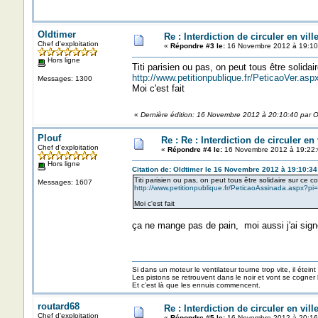
Oldtimer
Re : Interdiction de circuler en vil
Chef d'exploitation
«
Répondre #3 le:
16 Novembre 2012 à 19:10
Hors ligne
Titi parisien ou pas, on peut tous être solidai
http://www.petitionpublique.fr/PeticaoVer.a
Messages: 1300
Moi c'est fait
«
Dernière édition: 16 Novembre 2012 à 20:10:40 par O
Plouf
Re : Re : Interdiction de circuler en
Chef d'exploitation
«
Répondre #4 le:
16 Novembre 2012 à 19:22:
Hors ligne
Citation de: Oldtimer le 16 Novembre 2012 à 19:10:34
Titi parisien ou pas, on peut tous être solidaire sur ce c
Messages: 1607
http://www.petitionpublique.fr/PeticaoAssinada.aspx?
Moi c'est fait
ça ne mange pas de pain, moi aussi j'ai sign
Si dans un moteur le ventilateur tourne trop vite, il éteint
Les pistons se retrouvent dans le noir et vont se cogner
Et c’est là que les ennuis commencent.
routard68
Re : Interdiction de circuler en vil
Chef d'exploitation
«
Répondre #5 le:
16 Novembre 2012 à 20:16