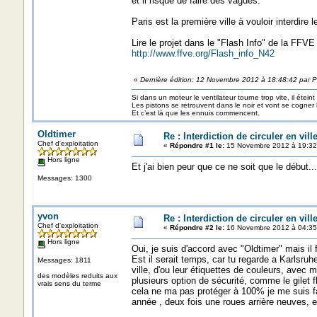
et il risque de faire des vagues.
Paris est la première ville à vouloir interdire 
Lire le projet dans le "Flash Info" de la FFVE
http://www.ffve.org/Flash_info_N42
«
Dernière édition: 12 Novembre 2012 à 18:48:42 par P
Si dans un moteur le ventilateur tourne trop vite, il éteint
Les pistons se retrouvent dans le noir et vont se cogner
Et c’est là que les ennuis commencent.
Oldtimer
Re : Interdiction de circuler en vil
Chef d'exploitation
«
Répondre #1 le:
15 Novembre 2012 à 19:32
Hors ligne
Et j'ai bien peur que ce ne soit que le début...
Messages: 1300
yvon
Re : Interdiction de circuler en vil
Chef d'exploitation
«
Répondre #2 le:
16 Novembre 2012 à 04:35
Hors ligne
Oui, je suis d'accord avec "Oldtimer" mais il 
Est il serait temps, car tu regarde a Karlsruh
Messages: 1811
ville, d'ou leur étiquettes de couleurs, ave
des modèles reduits aux
plusieurs option de sécurité, comme le gilet fl
vrais sens du terme
cela ne ma pas protéger à 100% je me suis fa
année , deux fois une roues arrière neuves, et