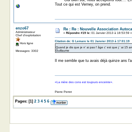
Tout ce qui est Verney, on prend.
enzo67
Re : Re : Nouvelle Association Autoc
Administrateur
«
Répondre #19 le:
01 Janvier 2013 à 18:53:59 »
Chef d'exploitation
Citation de: G Lemare le 01 Janvier 2013 à 17:01:19
Hors ligne
Quand je dis que je n' ai pas l' âge c' est que j ' ai 15 
Guillaume
Messages: 3302
Il me semble que tu avais déjà quinze ans l'
«La mère des cons est toujours enceinte».
Pierre Perret
Pages:
[
1
]
2
3
4
5
6