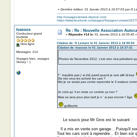
«
Dernière édition: 01 Janvier 2013 à 16:57:03 par G 
http://voyages-lemare.skyrock.com/
https://www.facebook.com/pages/Voyages-Lemare/422
tvassos
Re : Re : Nouvelle Association Autoc
Conducteur grand
«
Répondre #14 le:
01 Janvier 2013 à 16:55:40 »
tourisme
Citation de: G Lemare le 01 Janvier 2013 à 16:50:03
Hors ligne
Citation de: tvassos le 01 Janvier 2013 à 16:37:41
Messages: 214
Voyagez bien, voyagez
Photos de Novembre 2012, c'est mon vice-président qui do
Verney ! :)
T ' inquiète pas j' ai été pareil quand je suis allé là-bas
Dis moi vous les acheté les cars ?
Moi je ne serais pas contre reprendre le 3 essieux comme 
Je crois qu' il en reste un comme ça non ?
Mais sa sera pour plus tard je n ' ai pas encore l' âge
guillaume
Le soucis pour Mr Gros est le suivant :
Il a mis en vente son garage... Puisqu'il souh
Tout les cars sont à reprendre... Et bien sûr q