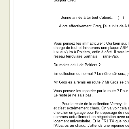
Bonjour Greg,
Bonne année à toi tout d'abord... =) =)
Alors effectivement Greg, j'ai suivis de A à 
Vous pensez les immatriculer : Oui bien sûr
charge de tout et laisserons une plaque ASP
luxueux) ira à Poitiers, enfin à côté. Il ser
réseau ferroviaire Sarthais : Trans-Vab.
Du moins celui de Poitiers ?
En collection ou normal ? Le nôtre sûr sera, 
Mr Gros es a remis en route ? Mr Gros se char
Vous pensez les rapatrier par la route ? Pour 
Le reste je ne sais pas.
Pour le reste de la collection Verney, ils son
et c'est extrêmement chers. On va voir cela
chercher un garage pour l'entreposage de nos 
sommes actuellement en négociation avec un 
logement universitaire. Et le FR1 TX que nous 
l'Albatros au chaud. J'attends une réponse d