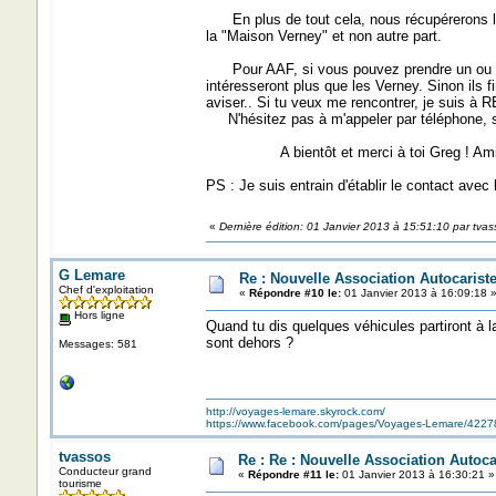
En plus de tout cela, nous récupérerons les
la "Maison Verney" et non autre part.
Pour AAF, si vous pouvez prendre un ou deu
intéresseront plus que les Verney. Sinon ils fi
aviser.. Si tu veux me rencontrer, je suis à R
N'hésitez pas à m'appeler par téléphone, s
A bientôt et merci à toi Greg ! Amit
PS : Je suis entrain d'établir le contact avec l
«
Dernière édition: 01 Janvier 2013 à 15:51:10 par tvas
G Lemare
Re : Nouvelle Association Autocaris
Chef d'exploitation
«
Répondre #10 le:
01 Janvier 2013 à 16:09:18 
Hors ligne
Quand tu dis quelques véhicules partiront à l
sont dehors ?
Messages: 581
http://voyages-lemare.skyrock.com/
https://www.facebook.com/pages/Voyages-Lemare/422
tvassos
Re : Re : Nouvelle Association Autoc
Conducteur grand
«
Répondre #11 le:
01 Janvier 2013 à 16:30:21 »
tourisme