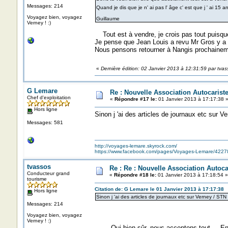
Messages: 214
Quand je dis que je n' ai pas l' âge c' est que j ' ai 15 
Voyagez bien, voyagez
Guillaume
Verney ! :)
Tout est à vendre, je crois pas tout puisque 
Je pense que Jean Louis a revu Mr Gros y a p
Nous pensons retourner à Nangis prochainem
«
Dernière édition: 02 Janvier 2013 à 12:31:59 par tvas
G Lemare
Re : Nouvelle Association Autocaris
Chef d'exploitation
«
Répondre #17 le:
01 Janvier 2013 à 17:17:38 
Hors ligne
Sinon j 'ai des articles de journaux etc sur V
Messages: 581
http://voyages-lemare.skyrock.com/
https://www.facebook.com/pages/Voyages-Lemare/422
tvassos
Re : Re : Nouvelle Association Autoc
Conducteur grand
«
Répondre #18 le:
01 Janvier 2013 à 17:18:54 »
tourisme
Citation de: G Lemare le 01 Janvier 2013 à 17:17:38
Hors ligne
Sinon j 'ai des articles de journaux etc sur Verney / STN 
Messages: 214
Voyagez bien, voyagez
Verney ! :)
Oui bien sûr, nous acceptons tout.... Envoi