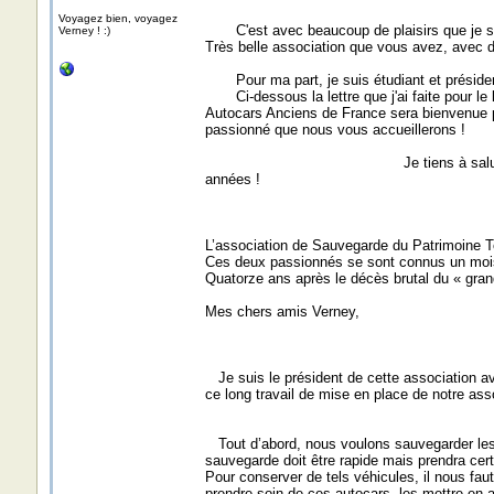
Voyagez bien, voyagez
C'est avec beaucoup de plaisirs que je suis
Verney ! :)
Très belle association que vous avez, avec de
Pour ma part, je suis étudiant et présiden
Ci-dessous la lettre que j'ai faite pour le 
Autocars Anciens de France sera bienvenue pa
passionné que nous vous accueillerons !
Je tiens à saluer Benoit Gruhier, 
années !
Salutations VERNEY à
L’association de Sauvegarde du Patrimoine T
Ces deux passionnés se sont connus un moi
Quatorze ans après le décès brutal du « grand-
Mes chers amis Verney,
Je suis le président de cette association 
ce long travail de mise en place de notre asso
Tout d’abord, nous voulons sauvegarder les a
sauvegarde doit être rapide mais prendra cert
Pour conserver de tels véhicules, il nous fau
prendre soin de ces autocars, les mettre en a