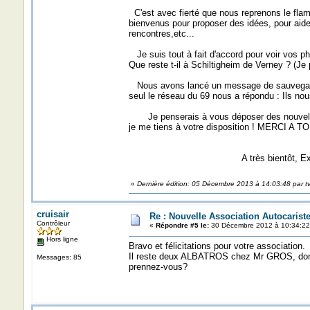
C'est avec fierté que nous reprenons le fla
bienvenus pour proposer des idées, pour aide
rencontres,etc...
Je suis tout à fait d'accord pour voir vos ph
Que reste t-il à Schiltigheim de Verney ? (J
Nous avons lancé un message de sauvegarde 
seul le réseau du 69 nous a répondu : Ils no
Je penserais à vous déposer des nouvelles 
je me tiens à votre disposition ! MERC
A très bientôt, Excellente Fête 
«
Dernière édition: 05 Décembre 2013 à 14:03:48 par t
cruisair
Re : Nouvelle Association Autocaris
Contrôleur
«
Répondre #5 le:
30 Décembre 2012 à 10:34:22
Hors ligne
Bravo et félicitations pour votre association.
Il reste deux ALBATROS chez Mr GROS, dont un
Messages: 85
prennez-vous?