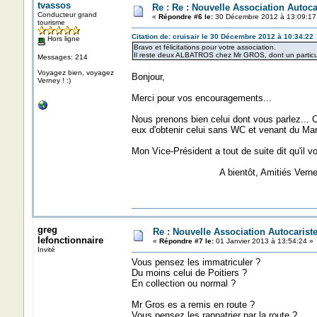
tvassos
Re : Re : Nouvelle Association Autoc
Conducteur grand
«
Répondre #6 le:
30 Décembre 2012 à 13:09:17
tourisme
Citation de: cruisair le 30 Décembre 2012 à 10:34:22
Hors ligne
Bravo et félicitations pour votre association.
Il reste deux ALBATROS chez Mr GROS, dont un particuli
Messages: 214
Voyagez bien, voyagez
Bonjour,
Verney ! :)
Merci pour vos encouragements...
Nous prenons bien celui dont vous parlez... C
eux d'obtenir celui sans WC et venant du Man
Mon Vice-Président a tout de suite dit qu'il vo
A bientôt, Amitiés Verne
greg
Re : Nouvelle Association Autocaris
lefonctionnaire
«
Répondre #7 le:
01 Janvier 2013 à 13:54:24 »
Invité
Vous pensez les immatriculer ?
Du moins celui de Poitiers ?
En collection ou normal ?
Mr Gros es a remis en route ?
Vous pensez les rappatrier par la route ?