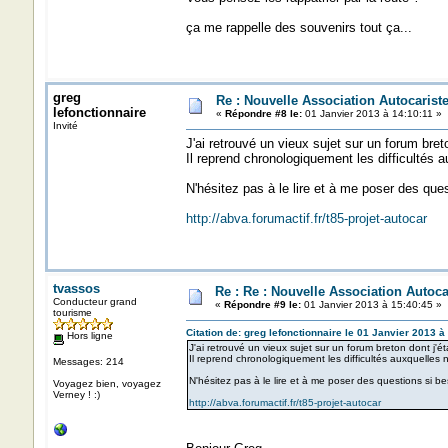
ça me rappelle des souvenirs tout ça...
greg
Re : Nouvelle Association Autocaris
lefonctionnaire
«
Répondre #8 le:
01 Janvier 2013 à 14:10:11 »
Invité
J'ai retrouvé un vieux sujet sur un forum breto
Il reprend chronologiquement les difficultés 
N'hésitez pas à le lire et à me poser des ques
http://abva.forumactif.fr/t85-projet-autocar
tvassos
Re : Re : Nouvelle Association Autoc
Conducteur grand
«
Répondre #9 le:
01 Janvier 2013 à 15:40:45 »
tourisme
Citation de: greg lefonctionnaire le 01 Janvier 2013 à
Hors ligne
J'ai retrouvé un vieux sujet sur un forum breton dont j'é
Il reprend chronologiquement les difficultés auxquelles 
Messages: 214
N'hésitez pas à le lire et à me poser des questions si be
Voyagez bien, voyagez
Verney ! :)
http://abva.forumactif.fr/t85-projet-autocar