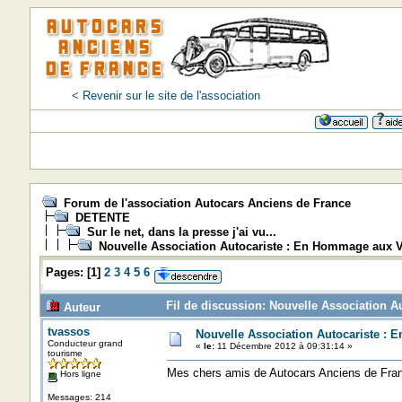
< Revenir sur le site de l'association
Forum de l'association Autocars Anciens de France
DETENTE
Sur le net, dans la presse j'ai vu...
Nouvelle Association Autocariste : En Hommage aux V
Pages:
[
1
]
2
3
4
5
6
Fil de discussion: Nouvelle Association A
Auteur
tvassos
Nouvelle Association Autocariste : 
Conducteur grand
«
le:
11 Décembre 2012 à 09:31:14 »
tourisme
Mes chers amis de Autocars Anciens de Fra
Hors ligne
Messages: 214