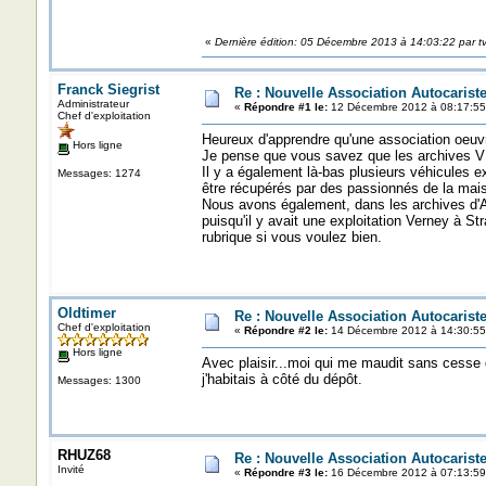
«
Dernière édition: 05 Décembre 2013 à 14:03:22 par t
Franck Siegrist
Re : Nouvelle Association Autocaris
Administrateur
«
Répondre #1 le:
12 Décembre 2012 à 08:17:55
Chef d'exploitation
Heureux d'apprendre qu'une association oeuv
Hors ligne
Je pense que vous savez que les archives 
Il y a également là-bas plusieurs véhicules 
Messages: 1274
être récupérés par des passionnés de la maiso
Nous avons également, dans les archives 
puisqu'il y avait une exploitation Verney à St
rubrique si vous voulez bien.
Oldtimer
Re : Nouvelle Association Autocaris
Chef d'exploitation
«
Répondre #2 le:
14 Décembre 2012 à 14:30:55
Hors ligne
Avec plaisir...moi qui me maudit sans cesse d
j'habitais à côté du dépôt.
Messages: 1300
RHUZ68
Re : Nouvelle Association Autocaris
Invité
«
Répondre #3 le:
16 Décembre 2012 à 07:13:59