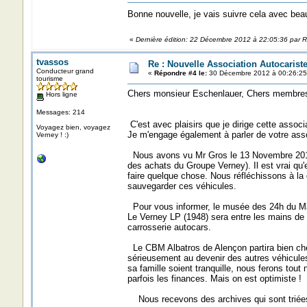
Bonne nouvelle, je vais suivre cela avec bea
«
Dernière édition: 22 Décembre 2012 à 22:05:36 par
tvassos
Re : Nouvelle Association Autocaris
Conducteur grand
«
Répondre #4 le:
30 Décembre 2012 à 00:26:25
tourisme
Chers monsieur Eschenlauer, Chers membres
Hors ligne
Messages: 214
C'est avec plaisirs que je dirige cette asso
Voyagez bien, voyagez
Je m'engage également à parler de votre asso
Verney ! :)
Nous avons vu Mr Gros le 13 Novembre 2012 
des achats du Groupe Verney). Il est vrai q
faire quelque chose. Nous réfléchissons à la
sauvegarder ces véhicules.
Pour vous informer, le musée des 24h du Man
Le Verney LP (1948) sera entre les mains de 
carrosserie autocars.
Le CBM Albatros de Alençon partira bien chez
sérieusement au devenir des autres véhicule
sa famille soient tranquille, nous ferons tout
parfois les finances. Mais on est optimiste !
Nous recevons des archives qui sont triées 