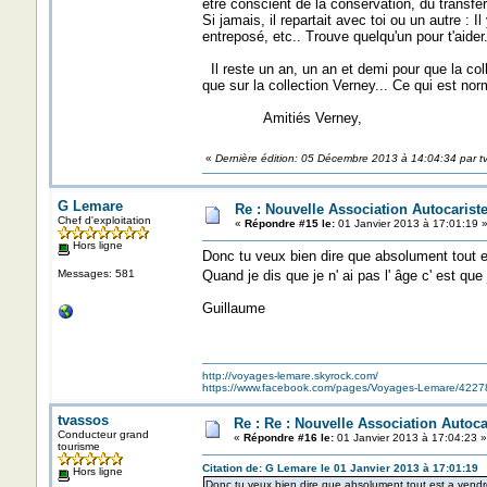
être conscient de la conservation, du transfert
Si jamais, il repartait avec toi ou un autre : 
entreposé, etc.. Trouve quelqu'un pour t'aider
Il reste un an, un an et demi pour que la co
que sur la collection Verney... Ce qui est nor
Amitiés Verney,
«
Dernière édition: 05 Décembre 2013 à 14:04:34 par t
G Lemare
Re : Nouvelle Association Autocaris
Chef d'exploitation
«
Répondre #15 le:
01 Janvier 2013 à 17:01:19 
Hors ligne
Donc tu veux bien dire que absolument tout e
Messages: 581
Quand je dis que je n' ai pas l' âge c' est que
Guillaume
http://voyages-lemare.skyrock.com/
https://www.facebook.com/pages/Voyages-Lemare/422
tvassos
Re : Re : Nouvelle Association Autoc
Conducteur grand
«
Répondre #16 le:
01 Janvier 2013 à 17:04:23 »
tourisme
Citation de: G Lemare le 01 Janvier 2013 à 17:01:19
Hors ligne
Donc tu veux bien dire que absolument tout est a vendr