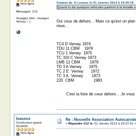
Citation de: G Lemare le 01 Janvier 2013 à 16:09:18
Hors ligne
Quand tu dis quelques véhicules partiront à la ferraill
Messages: 214
Voyagez bien, voyagez
Oui ceux de dehors... Mais ce qu'est un plan 
Verney ! :)
nous...
TC4 D Verney 1974
TDU 11 CBM 1978
TCU 1 Verney 1975
TC 310 C Verney 1973
LMB 12 CBM 1979
TD 3 A Verney 1975
TC 2 E Verney 1972
TC 3 A Verney 1973
220 CBM 1983
C'est la liste de ceux dehors... Je vous me
tvassos
Re : Nouvelle Association Autocaris
Conducteur grand
«
Répondre #12 le:
01 Janvier 2013 à 16:37:41 
tourisme
Hors ligne