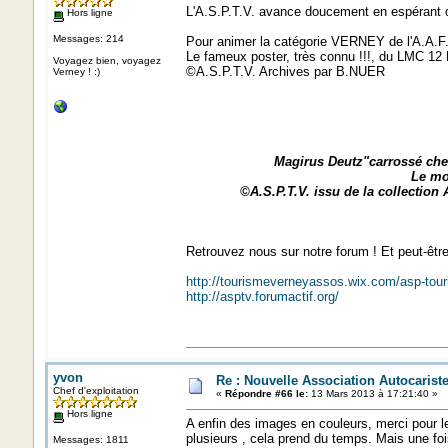
L'A.S.P.T.V. avance doucement en espérant
Hors ligne
Messages: 214
Pour animer la catégorie VERNEY de l'A.A.F
Le fameux poster, très connu !!!, du LMC 12 
Voyagez bien, voyagez
©A.S.P.T.V. Archives par B.NUER
Verney ! :)
Magirus Deutz"carrossé chez
Le mot
©A.S.P.T.V. issu de la collectio
Retrouvez nous sur notre forum ! Et peut-êt
http://tourismeverneyassos.wix.com/asp-tou
http://asptv.forumactif.org/
yvon
Re : Nouvelle Association Autocaris
Chef d'exploitation
«
Répondre #66 le:
13 Mars 2013 à 17:21:40 »
Hors ligne
A enfin des images en couleurs, merci pour le 
plusieurs , cela prend du temps. Mais une foi
Messages: 1811