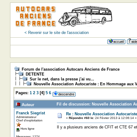
< Revenir sur le site de l'association
Forum de l'association Autocars Anciens de France
DETENTE
Sur le net, dans la presse j'ai vu...
Nouvelle Association Autocariste : En Hommage aux V
Pages:
1
2
3
[
4
]
5
6
Fil de discussion: Nouvelle Association A
Auteur
Franck Siegrist
Re : Nouvelle Association Autocaris
Administrateur
«
Répondre #60 le:
24 Février 2013 à 12:06:14 »
Chef d'exploitation
Il y a plusieurs anciens de CFIT et CTE 67 e
Hors ligne
Messages: 1274