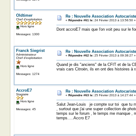
Oldtimer
Re : Nouvelle Association Autocaris
Chef d'exploitation
«
Répondre #61 le:
24 Février 2013 à 13:56:50 »
Hors ligne
Dont accroE7 mais que l'on voit peu sur le f
Messages: 1300
Franck Siegrist
Re : Nouvelle Association Autocaris
Administrateur
«
Répondre #62 le:
25 Février 2013 à 09:38:27 »
Chef d'exploitation
Quand je dis "anciens" de la CFIT et de la CE
Hors ligne
vrais cars Citroën, ils en ont des histoires à r
Messages: 1274
AccroE7
Re : Nouvelle Association Autocaris
Stagiaire
«
Répondre #63 le:
25 Février 2013 à 14:27:44 »
Hors ligne
Salut Jean-Louis je compte sur toi que tu m
, surtout que j'ai une super collection de ph
Messages: 45
temps sur le forum , le temps me manque , m
temps.....Accro E7