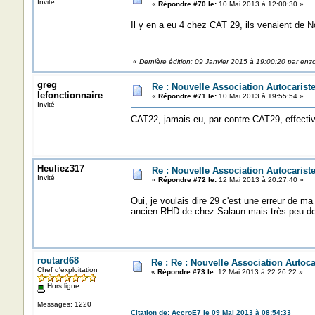
Invité
«
Répondre #70 le:
10 Mai 2013 à 12:00:30 »
Il y en a eu 4 chez CAT 29, ils venaient de No
«
Dernière édition: 09 Janvier 2015 à 19:00:20 par enz
greg
Re : Nouvelle Association Autocaris
lefonctionnaire
«
Répondre #71 le:
10 Mai 2013 à 19:55:54 »
Invité
CAT22, jamais eu, par contre CAT29, effect
Heuliez317
Re : Nouvelle Association Autocaris
Invité
«
Répondre #72 le:
12 Mai 2013 à 20:27:40 »
Oui, je voulais dire 29 c'est une erreur de ma
ancien RHD de chez Salaun mais très peu d
routard68
Re : Re : Nouvelle Association Autoc
Chef d'exploitation
«
Répondre #73 le:
12 Mai 2013 à 22:26:22 »
Hors ligne
Messages: 1220
Citation de: AccroE7 le 09 Mai 2013 à 08:54:33