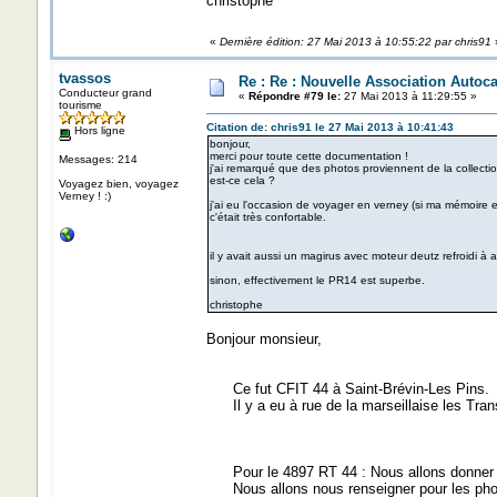
christophe
«
Dernière édition: 27 Mai 2013 à 10:55:22 par chris91
tvassos
Re : Re : Nouvelle Association Autoc
Conducteur grand
«
Répondre #79 le:
27 Mai 2013 à 11:29:55 »
tourisme
Citation de: chris91 le 27 Mai 2013 à 10:41:43
Hors ligne
bonjour,
merci pour toute cette documentation !
Messages: 214
j'ai remarqué que des photos proviennent de la collectio
est-ce cela ?
Voyagez bien, voyagez
Verney ! :)
j'ai eu l'occasion de voyager en verney (si ma mémoire e
c'était très confortable.
il y avait aussi un magirus avec moteur deutz refroidi à 
sinon, effectivement le PR14 est superbe.
christophe
Bonjour monsieur,
Ce fut CFIT 44 à Saint-Brévin-Les Pins.
Il y a eu à rue de la marseillaise les Tra
Pour le 4897 RT 44 : Nous allons donner su
Nous allons nous renseigner pour les photos 