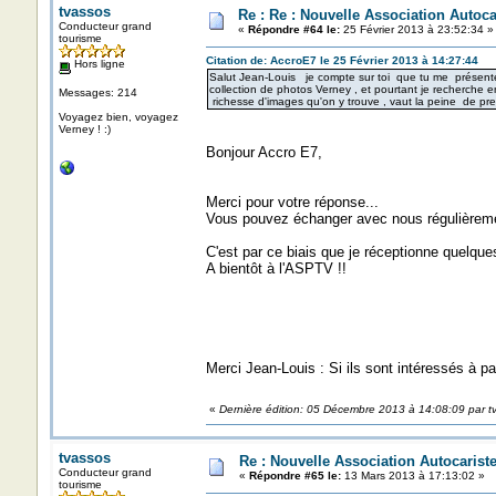
tvassos
Re : Re : Nouvelle Association Autoc
Conducteur grand
«
Répondre #64 le:
25 Février 2013 à 23:52:34 »
tourisme
Citation de: AccroE7 le 25 Février 2013 à 14:27:44
Hors ligne
Salut Jean-Louis je compte sur toi que tu me présentent
collection de photos Verney , et pourtant je recherche 
Messages: 214
richesse d'images qu'on y trouve , vaut la peine de p
Voyagez bien, voyagez
Verney ! :)
Bonjour Accro E7,
Merci pour votre réponse...
Vous pouvez échanger avec nous régulièremen
C'est par ce biais que je réceptionne quelqu
A bientôt à l'ASPTV !!
Merci Jean-Louis : Si ils sont intéressés à p
«
Dernière édition: 05 Décembre 2013 à 14:08:09 par t
tvassos
Re : Nouvelle Association Autocaris
Conducteur grand
«
Répondre #65 le:
13 Mars 2013 à 17:13:02 »
tourisme