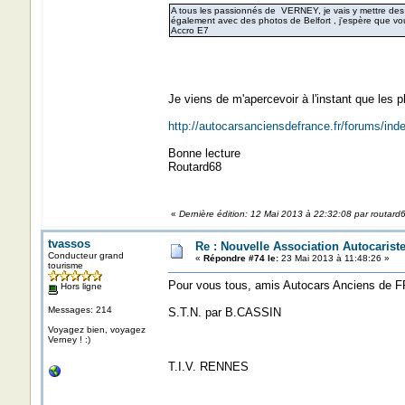
A tous les passionnés de VERNEY, je vais y mettre des
également avec des photos de Belfort , j'espère que vou
Accro E7
Je viens de m'apercevoir à l'instant que les 
http://autocarsanciensdefrance.fr/forums/
Bonne lecture
Routard68
«
Dernière édition: 12 Mai 2013 à 22:32:08 par routard
tvassos
Re : Nouvelle Association Autocaris
Conducteur grand
«
Répondre #74 le:
23 Mai 2013 à 11:48:26 »
tourisme
Pour vous tous, amis Autocars Anciens de 
Hors ligne
Messages: 214
S.T.N. par B.CASSIN
Voyagez bien, voyagez
Verney ! :)
T.I.V. RENNES