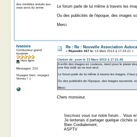
des modèles reduits aux
Le forum parle de lui même à travers les image
vrais sens du terme
Ou des publicités de l'époque, des images sou
Merci
tvassos
Re : Re : Nouvelle Association Autoc
Conducteur grand
«
Répondre #67 le:
13 Mars 2013 à 17:24:21 »
tourisme
Citation de: yvon le 13 Mars 2013 à 17:21:40
Hors ligne
A enfin des images en couleurs, merci pour le plaisir des
une fois rodé sa va tout seul.
Messages: 214
Le forum parle de lui même à travers les images, il faut p
Voyagez bien, voyagez
Verney ! :)
Ou des publicités de l'époque, des images souvenirs, tou
Merci
Chers monsieur,
Inscrivez vous sur notre forum... Vous en
Je tenterais d partager quelque clichés si
Bien Cordialement,
ASPTV