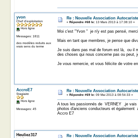
yvon
Re : Nouvelle Association Autocaris
Chef d'exploitation
«
Répondre #68 le:
13 Mars 2013 à 17:38:10 »
Hors ligne
Moi c'est "Yvon " je n'y est pas pensé, merci
Messages: 1811
Mais en tant que membres, je pense que divul
des modèles reduits aux
vrais sens du terme
Je suis dans pas mal de forum est là, ou il m
des choses qui nous concerne pas ou peut, 
Je vous remercie, et vous félicite de votre en
AccroE7
Re : Nouvelle Association Autocaris
Stagiaire
«
Répondre #69 le:
09 Mai 2013 à 08:54:33 »
Hors ligne
A tous les passionnés de VERNEY ,je vais y
photos d'anciens conducteurs et également a
Messages: 45
Accro E7
Heuliez317
Re : Nouvelle Association Autocaris