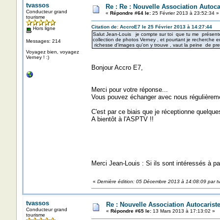
tvassos
Re : Re : Nouvelle Association Autoc
Conducteur grand
«
Répondre #64 le:
25 Février 2013 à 23:52:34 »
tourisme
Citation de: AccroE7 le 25 Février 2013 à 14:27:44
Hors ligne
Salut Jean-Louis je compte sur toi que tu me présentent
collection de photos Verney , et pourtant je recherche 
Messages: 214
richesse d'images qu'on y trouve , vaut la peine de p
Voyagez bien, voyagez
Verney ! :)
Bonjour Accro E7,
Merci pour votre réponse...
Vous pouvez échanger avec nous régulièremen
C'est par ce biais que je réceptionne quelqu
A bientôt à l'ASPTV !!
Merci Jean-Louis : Si ils sont intéressés à p
«
Dernière édition: 05 Décembre 2013 à 14:08:09 par t
tvassos
Re : Nouvelle Association Autocaris
Conducteur grand
«
Répondre #65 le:
13 Mars 2013 à 17:13:02 »
tourisme