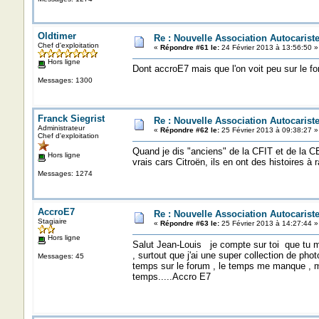
Oldtimer
Re : Nouvelle Association Autocaris
Chef d'exploitation
«
Répondre #61 le:
24 Février 2013 à 13:56:50 »
Hors ligne
Dont accroE7 mais que l'on voit peu sur le f
Messages: 1300
Franck Siegrist
Re : Nouvelle Association Autocaris
Administrateur
«
Répondre #62 le:
25 Février 2013 à 09:38:27 »
Chef d'exploitation
Quand je dis "anciens" de la CFIT et de la CE
Hors ligne
vrais cars Citroën, ils en ont des histoires à r
Messages: 1274
AccroE7
Re : Nouvelle Association Autocaris
Stagiaire
«
Répondre #63 le:
25 Février 2013 à 14:27:44 »
Hors ligne
Salut Jean-Louis je compte sur toi que tu m
, surtout que j'ai une super collection de ph
Messages: 45
temps sur le forum , le temps me manque , m
temps.....Accro E7