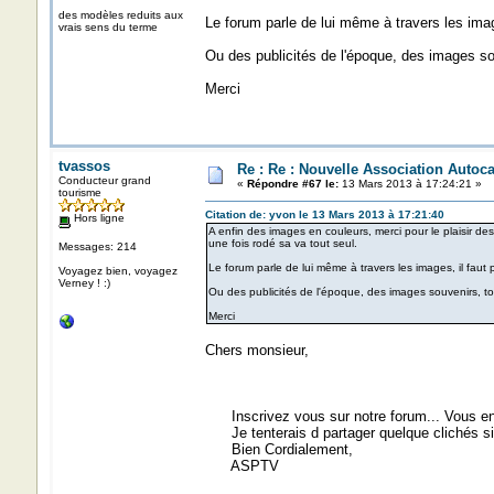
des modèles reduits aux
Le forum parle de lui même à travers les image
vrais sens du terme
Ou des publicités de l'époque, des images sou
Merci
tvassos
Re : Re : Nouvelle Association Autoc
Conducteur grand
«
Répondre #67 le:
13 Mars 2013 à 17:24:21 »
tourisme
Citation de: yvon le 13 Mars 2013 à 17:21:40
Hors ligne
A enfin des images en couleurs, merci pour le plaisir des
une fois rodé sa va tout seul.
Messages: 214
Le forum parle de lui même à travers les images, il faut p
Voyagez bien, voyagez
Verney ! :)
Ou des publicités de l'époque, des images souvenirs, tou
Merci
Chers monsieur,
Inscrivez vous sur notre forum... Vous en
Je tenterais d partager quelque clichés si
Bien Cordialement,
ASPTV