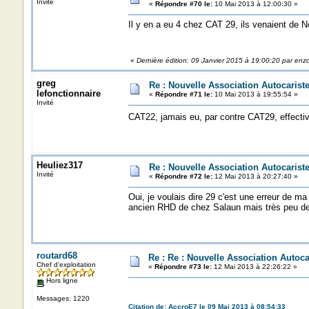
Invité
«
Répondre #70 le:
10 Mai 2013 à 12:00:30 »
Il y en a eu 4 chez CAT 29, ils venaient de No
«
Dernière édition: 09 Janvier 2015 à 19:00:20 par enz
greg
Re : Nouvelle Association Autocaris
lefonctionnaire
«
Répondre #71 le:
10 Mai 2013 à 19:55:54 »
Invité
CAT22, jamais eu, par contre CAT29, effect
Heuliez317
Re : Nouvelle Association Autocaris
Invité
«
Répondre #72 le:
12 Mai 2013 à 20:27:40 »
Oui, je voulais dire 29 c'est une erreur de ma
ancien RHD de chez Salaun mais très peu d
routard68
Re : Re : Nouvelle Association Autoc
Chef d'exploitation
«
Répondre #73 le:
12 Mai 2013 à 22:26:22 »
Hors ligne
Messages: 1220
Citation de: AccroE7 le 09 Mai 2013 à 08:54:33