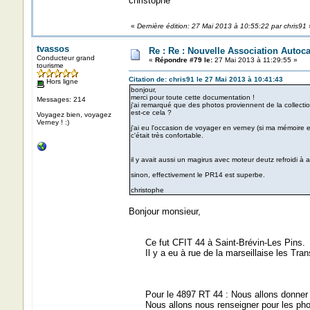
christophe
«
Dernière édition: 27 Mai 2013 à 10:55:22 par chris91
tvassos
Re : Re : Nouvelle Association Autoc
Conducteur grand
«
Répondre #79 le:
27 Mai 2013 à 11:29:55 »
tourisme
Citation de: chris91 le 27 Mai 2013 à 10:41:43
Hors ligne
bonjour,
merci pour toute cette documentation !
Messages: 214
j'ai remarqué que des photos proviennent de la collectio
est-ce cela ?
Voyagez bien, voyagez
Verney ! :)
j'ai eu l'occasion de voyager en verney (si ma mémoire e
c'était très confortable.
il y avait aussi un magirus avec moteur deutz refroidi à 
sinon, effectivement le PR14 est superbe.
christophe
Bonjour monsieur,
Ce fut CFIT 44 à Saint-Brévin-Les Pins.
Il y a eu à rue de la marseillaise les Tra
Pour le 4897 RT 44 : Nous allons donner su
Nous allons nous renseigner pour les photos 