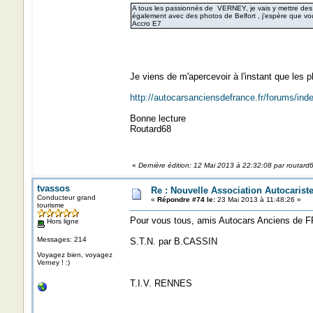
A tous les passionnés de VERNEY, je vais y mettre des
également avec des photos de Belfort , j'espère que vou
Accro E7
Je viens de m'apercevoir à l'instant que les 
http://autocarsanciensdefrance.fr/forums/
Bonne lecture
Routard68
«
Dernière édition: 12 Mai 2013 à 22:32:08 par routard
tvassos
Re : Nouvelle Association Autocaris
Conducteur grand
«
Répondre #74 le:
23 Mai 2013 à 11:48:26 »
tourisme
Pour vous tous, amis Autocars Anciens de 
Hors ligne
Messages: 214
S.T.N. par B.CASSIN
Voyagez bien, voyagez
Verney ! :)
T.I.V. RENNES