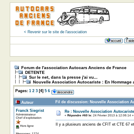
< Revenir sur le site de l'association
Forum de l'association Autocars Anciens de France
DETENTE
Sur le net, dans la presse j'ai vu...
Nouvelle Association Autocariste : En Hommage 
Pages:
1
2
3
[
4
]
5
6
Fil de discussion: Nouvelle Association A
Auteur
Franck Siegrist
Re : Nouvelle Association Autocaris
Administrateur
«
Répondre #60 le:
24 Février 2013 à 12:06:14 »
Chef d'exploitation
Il y a plusieurs anciens de CFIT et CTE 67 e
Hors ligne
Messages: 1274