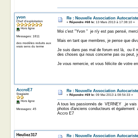
yvon
Re : Nouvelle Association Autocaris
Chef d'exploitation
«
Répondre #68 le:
13 Mars 2013 à 17:38:10 »
Hors ligne
Moi c'est "Yvon " je n'y est pas pensé, merci
Messages: 1811
Mais en tant que membres, je pense que divul
des modèles reduits aux
vrais sens du terme
Je suis dans pas mal de forum est là, ou il m
des choses qui nous concerne pas ou peut, 
Je vous remercie, et vous félicite de votre en
AccroE7
Re : Nouvelle Association Autocaris
Stagiaire
«
Répondre #69 le:
09 Mai 2013 à 08:54:33 »
Hors ligne
A tous les passionnés de VERNEY ,je vais y
photos d'anciens conducteurs et également a
Messages: 45
Accro E7
Heuliez317
Re : Nouvelle Association Autocaris