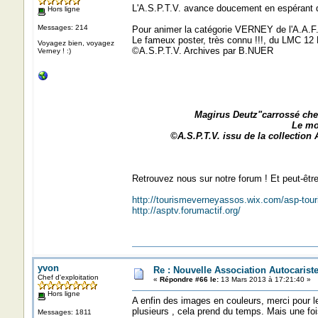
L'A.S.P.T.V. avance doucement en espérant
Hors ligne
Messages: 214
Pour animer la catégorie VERNEY de l'A.A.F
Le fameux poster, très connu !!!, du LMC 12 
Voyagez bien, voyagez
©A.S.P.T.V. Archives par B.NUER
Verney ! :)
Magirus Deutz"carrossé chez
Le mot
©A.S.P.T.V. issu de la collectio
Retrouvez nous sur notre forum ! Et peut-êt
http://tourismeverneyassos.wix.com/asp-tou
http://asptv.forumactif.org/
yvon
Re : Nouvelle Association Autocaris
Chef d'exploitation
«
Répondre #66 le:
13 Mars 2013 à 17:21:40 »
Hors ligne
A enfin des images en couleurs, merci pour le 
plusieurs , cela prend du temps. Mais une foi
Messages: 1811