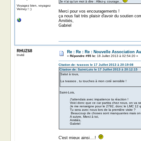
Je n'ai qu'un mot à dire : Allez-y, courage...
Voyagez bien, voyagez
Verney ! :)
Merci pour vos encouragements !
ça nous fait très plaisir d'avoir du soutien c
Amitiés,
Gabriel
RHUZ68
Re : Re : Re : Nouvelle Association 
Invité
«
Répondre #95 le:
18 Juillet 2013 à 02:54:20 »
Citation de: tvassos le 17 Juillet 2013 à 20:19:08
Citation de: Saint-Lois le 17 Juillet 2013 à 20:12:15
Salut à tous,
La tvassos , tu touches à mon coté sensible !
Saint-Lois,
J'attendais avec impatience ta réaction !
Voici donc que ce car partira chez nous, on va se batt
Je me renseigne pour le 2792, donc le LMC 12 que 
Tu sera avec nous lors de la première visite ?
Beaucoup de choses sont manquantes mais on m'a dit
A suivre, Merci à toi,
Amitiés,
Gabriel
C'est mieux ainsi....!