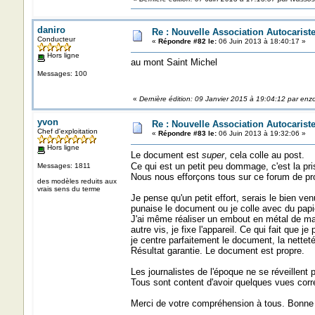
daniro
Re : Nouvelle Association Autocaris
Conducteur
«
Répondre #82 le:
06 Juin 2013 à 18:40:17 »
Hors ligne
au mont Saint Michel
Messages: 100
«
Dernière édition: 09 Janvier 2015 à 19:04:12 par enz
yvon
Re : Nouvelle Association Autocaris
Chef d'exploitation
«
Répondre #83 le:
06 Juin 2013 à 19:32:06 »
Hors ligne
Le document est
super
, cela colle au post.
Ce qui est un petit peu dommage, c'est la pri
Messages: 1811
Nous nous efforçons tous sur ce forum de pr
des modèles reduits aux
vrais sens du terme
Je pense qu'un petit effort, serais le bien venue
punaise le document ou je colle avec du papier
J'ai même réaliser un embout en métal de mani
autre vis, je fixe l'appareil. Ce qui fait que je 
je centre parfaitement le document, la netteté
Résultat garantie. Le document est propre.
Les journalistes de l'époque ne se réveillent
Tous sont content d'avoir quelques vues correc
Merci de votre compréhension à tous. Bonne 