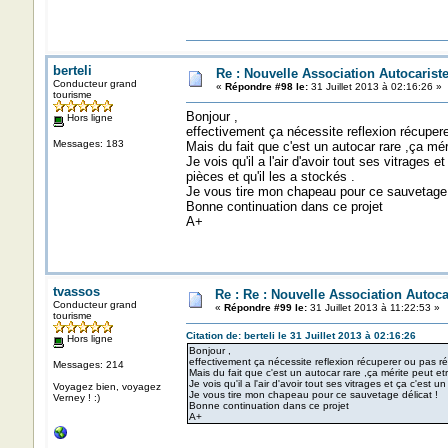
berteli
Re : Nouvelle Association Autocaris
Conducteur grand
«
Répondre #98 le:
31 Juillet 2013 à 02:16:26 »
tourisme
Bonjour ,
Hors ligne
effectivement ça nécessite reflexion récuper
Messages: 183
Mais du fait que c'est un autocar rare ,ça méri
Je vois qu'il a l'air d'avoir tout ses vitrages 
pièces et qu'il les a stockés .
Je vous tire mon chapeau pour ce sauvetage 
Bonne continuation dans ce projet
A+
tvassos
Re : Re : Nouvelle Association Autoc
Conducteur grand
«
Répondre #99 le:
31 Juillet 2013 à 11:22:53 »
tourisme
Citation de: berteli le 31 Juillet 2013 à 02:16:26
Hors ligne
Bonjour ,
effectivement ça nécessite reflexion récuperer ou pas r
Messages: 214
Mais du fait que c'est un autocar rare ,ça mérite peut etr
Je vois qu'il a l'air d'avoir tout ses vitrages et ça c'est 
Voyagez bien, voyagez
Je vous tire mon chapeau pour ce sauvetage délicat !
Verney ! :)
Bonne continuation dans ce projet
A+