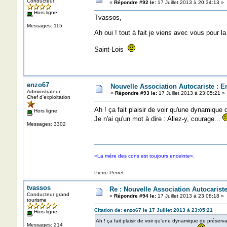
Conducteur
«
Répondre #92 le:
17 Juillet 2013 à 20:34:13 »
Hors ligne
Tvassos,
Messages: 115
Ah oui ! tout à fait je viens avec vous pour la
Saint-Lois
enzo67
Nouvelle Association Autocariste : 
Administrateur
«
Répondre #93 le:
17 Juillet 2013 à 23:05:21 »
Chef d'exploitation
Ah ! ça fait plaisir de voir qu'une dynamique
Hors ligne
Je n'ai qu'un mot à dire : Allez-y, courage...
Messages: 3302
«La mère des cons est toujours enceinte».
Pierre Perret
tvassos
Re : Nouvelle Association Autocaris
Conducteur grand
«
Répondre #94 le:
17 Juillet 2013 à 23:08:18 »
tourisme
Citation de: enzo67 le 17 Juillet 2013 à 23:05:21
Hors ligne
Ah ! ça fait plaisir de voir qu'une dynamique de préserv
Messages: 214