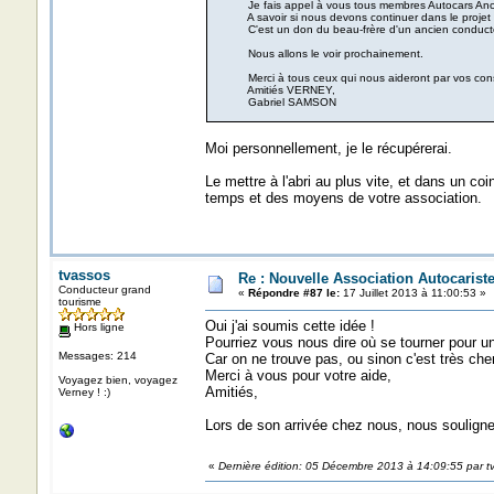
Je fais appel à vous tous membres Autocars Ancie
A savoir si nous devons continuer dans le projet ou la
C'est un don du beau-frère d'un ancien conducteur 
Nous allons le voir prochainement.
Merci à tous ceux qui nous aideront par vos conseil
Amitiés VERNEY,
Gabriel SAMSON
Moi personnellement, je le récupérerai.
Le mettre à l'abri au plus vite, et dans un co
temps et des moyens de votre association.
tvassos
Re : Nouvelle Association Autocaris
Conducteur grand
«
Répondre #87 le:
17 Juillet 2013 à 11:00:53 »
tourisme
Oui j'ai soumis cette idée !
Hors ligne
Pourriez vous nous dire où se tourner pour un
Messages: 214
Car on ne trouve pas, ou sinon c'est très cher
Merci à vous pour votre aide,
Voyagez bien, voyagez
Amitiés,
Verney ! :)
Lors de son arrivée chez nous, nous souligne
«
Dernière édition: 05 Décembre 2013 à 14:09:55 par t