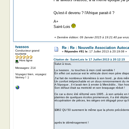
Qu'est-il devenu ? l'Afrique parait-il ?
A+
Saint-Lois
«
Dernière édition: 09 Janvier 2015 à 19:21:40 par enz
tvassos
Re : Re : Nouvelle Association Autoc
Conducteur grand
«
Répondre #91 le:
17 Juillet 2013 à 20:19:08 »
tourisme
Citation de: Saint-Lois le 17 Juillet 2013 à 20:12:15
Hors ligne
Salut à tous,
Messages: 214
La tvassos , tu touches à mon coté sensible !
En effet cet autocar est le véhicule dont mon père disp
Voyagez bien, voyagez
Verney ! :)
J'ai fait de nombreux kilomètres à son bord...je dois mê
Un confort irréprochable et un doux ronronnement du mot
A l'époque , il n'avait rien à envier à Mercédès , Van hoo
Son défaut était sa motricité et son braquage réduit !
Ce car a donc été réformé vers 1995...à son arrivée en
plaintes de quelques écolos promeneurs, il a été déplacé
récupération de pièces, les sièges ont dégagé pour qu'il
13
62 QU 50 surement le même que la photo précédente
après le déménagement !