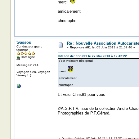
merci
amicalement
christophe
tvassos
Re : Nouvelle Association Autocaris
Conducteur grand
«
Répondre #81 le:
05 Juin 2013 à 21:07:40 »
tourisme
Citation de: chris91 le 27 Mai 2013 à 12:42:22
Hors ligne
c'est vraiment très gentil
Messages: 214
merci
Voyagez bien, voyagez
Verney ! :)
amicalement
christophe
Et voici Chris91 pour vous :
©A.S.P.T.V. issu de la collection André Cha
Photographies de P.F.Gérard.
«
Dernière édition: 07 Juin 2013 à 17:13:57 par tvassos