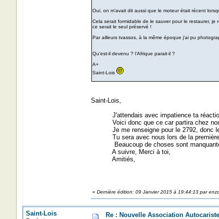
Oui, on m'avait dit aussi que le moteur était récent lorsqu'
Cela serait formidable de le sauver pour le restaurer, je
ce serait le seul préservé !
Par ailleurs tvassos, à la même époque j'ai pu photogra
Qu'est-il devenu ? l'Afrique parait-il ?
A+
Saint-Lois
Saint-Lois,
J'attendais avec impatience ta réactio
Voici donc que ce car partira chez nous, on
Je me renseigne pour le 2792, donc le LM
Tu sera avec nous lors de la première v
Beaucoup de choses sont manquantes mais 
A suivre, Merci à toi,
Amitiés,
«
Dernière édition: 09 Janvier 2015 à 19:44:13 par enz
Saint-Lois
Re : Nouvelle Association Autocaris