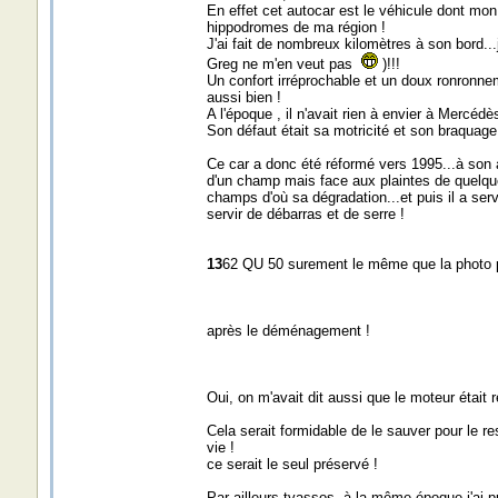
En effet cet autocar est le véhicule dont mon
hippodromes de ma région !
J'ai fait de nombreux kilomètres à son bord...
Greg ne m'en veut pas
)!!!
Un confort irréprochable et un doux ronronnem
aussi bien !
A l'époque , il n'avait rien à envier à Mercédè
Son défaut était sa motricité et son braquage 
Ce car a donc été réformé vers 1995...à son a
d'un champ mais face aux plaintes de quelque
champs d'où sa dégradation...et puis il a serv
servir de débarras et de serre !
13
62 QU 50 surement le même que la photo 
après le déménagement !
Oui, on m'avait dit aussi que le moteur était ré
Cela serait formidable de le sauver pour le re
vie !
ce serait le seul préservé !
Par ailleurs tvassos, à la même époque j'ai 