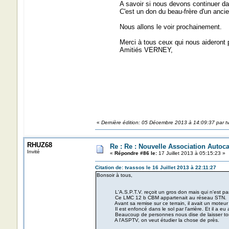
A savoir si nous devons continuer dans le p
C'est un don du beau-frère d'un ancien c
Nous allons le voir prochainement.
Merci à tous ceux qui nous aideront par 
Amitiés VERNEY,
«
Dernière édition: 05 Décembre 2013 à 14:09:37 par t
RHUZ68
Re : Re : Nouvelle Association Autoc
Invité
«
Répondre #86 le:
17 Juillet 2013 à 05:15:23 »
Citation de: tvassos le 16 Juillet 2013 à 22:11:27
Bonsoir à tous,
L'A.S.P.T.V. reçoit un gros don mais qui n'est pas 
Ce LMC 12 b CBM appartenait au réseau STN.
Avant sa remise sur ce terrain, il avait un moteur
Il est enfoncé dans le sol par l'arrière. Et il a eu 
Beaucoup de personnes nous dise de laisser tomb
A l'ASPTV, on veut étudier la chose de près.