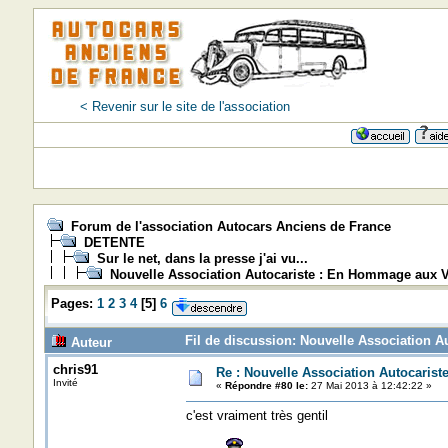
< Revenir sur le site de l'association
Forum de l'association Autocars Anciens de France
DETENTE
Sur le net, dans la presse j'ai vu...
Nouvelle Association Autocariste : En Hommage aux V
Pages:
1
2
3
4
[
5
]
6
Fil de discussion: Nouvelle Association A
Auteur
chris91
Re : Nouvelle Association Autocaris
Invité
«
Répondre #80 le:
27 Mai 2013 à 12:42:22 »
c'est vraiment très gentil