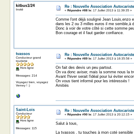
kitbus1/24
Re : Nouvelle Association Autocaris
Invité
«
Répondre #88 le:
17 Juillet 2013 à 11:39:35 »
Comme l'ont déjà souligné Jean Louis,enzo et 
dans les 2 ou 3 milles euros il me semble,à 
Donc à voir de votre côté si cette somme peu
Bon courage et il faut garder confiance.
tvassos
Re : Nouvelle Association Autocaris
Conducteur grand
«
Répondre #89 le:
17 Juillet 2013 à 16:35:58 »
tourisme
On fait des devis un peu partout.
Hors ligne
On va donc aviser, mais la somme nous la tr
Messages: 214
Avant l'hiver serait l'idéal pour lui éviter enco
On vous tient informé pour les intéressés !
Voyagez bien, voyagez
Amitiés
Verney ! :)
Saint-Lois
Re : Nouvelle Association Autocaris
Conducteur
«
Répondre #90 le:
17 Juillet 2013 à 20:12:15 »
Hors ligne
Salut à tous,
Messages: 115
La tvassos , tu touches à mon coté sensible 