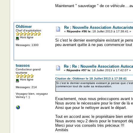
Maintenant " sauvetage " de ce véhicule....ava
Oldtimer
Re : Nouvelle Association Autocaris
Chef d'exploitation
«
Répondre #96 le:
18 Juillet 2013 à 17:38:41 »
Hors ligne
Si c'est le dernier exemplaire existant je pe
peu avenant quitte à ne pas commencer tout d
Messages: 1300
tvassos
Re : Re : Nouvelle Association Autoc
Conducteur grand
«
Répondre #97 le:
18 Juillet 2013 à 17:42:07 »
tourisme
Citation de: Oldtimer le 18 Juillet 2013 à 17:38:41
Hors ligne
Si c'est le dernier exemplaire existant je pense que c'e
commencer tout de suite sa restauration.
Messages: 214
Voyagez bien, voyagez
Verney ! :)
Exactement, nous nous préoccupons avant tout
Nous avons le nécessaire pour le tirer de là 
Ainsi que pour le nettoyer avant le départ.
Tout en accord avec le propriétaire bien ente
Nous avons reçu 2 devis pour le transport déj
Merci pour vos conseils très précieux !!!
Amitiés