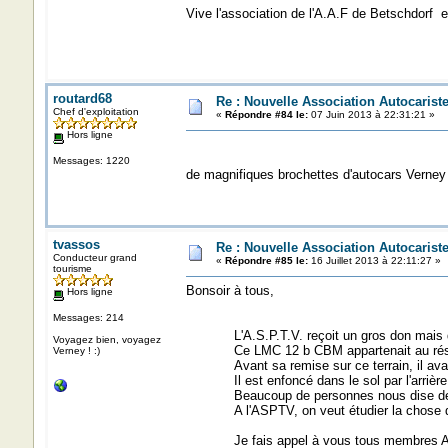
Vive l'association de l'A.A.F de Betschdorf 
routard68
Re : Nouvelle Association Autocaris
Chef d'exploitation
«
Répondre #84 le:
07 Juin 2013 à 22:31:21 »
Hors ligne
Messages: 1220
de magnifiques brochettes d'autocars Verney 
tvassos
Re : Nouvelle Association Autocaris
Conducteur grand
«
Répondre #85 le:
16 Juillet 2013 à 22:11:27 »
tourisme
Bonsoir à tous,
Hors ligne
Messages: 214
L'A.S.P.T.V. reçoit un gros don mais qui 
Voyagez bien, voyagez
Ce LMC 12 b CBM appartenait au rés
Verney ! :)
Avant sa remise sur ce terrain, il avai
Il est enfoncé dans le sol par l'arrière. 
Beaucoup de personnes nous dise de lai
A l'ASPTV, on veut étudier la chose d
Je fais appel à vous tous membres Auto