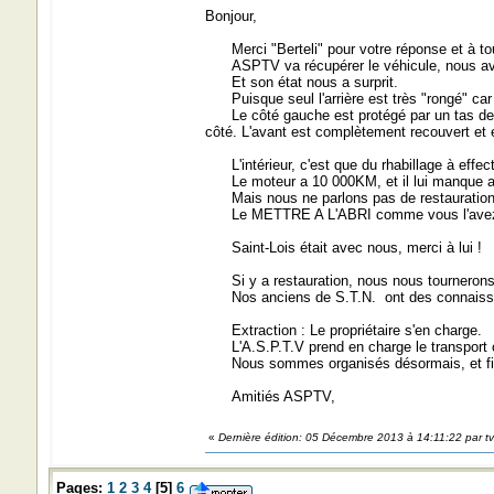
Bonjour,
Merci "Berteli" pour votre réponse et à tous
ASPTV va récupérer le véhicule, nous avons
Et son état nous a surprit.
Puisque seul l'arrière est très "rongé" car i
Le côté gauche est protégé par un tas de chos
côté. L'avant est complètement recouvert et e
L'intérieur, c'est que du rhabillage à effec
Le moteur a 10 000KM, et il lui manque act
Mais nous ne parlons pas de restauration à
Le METTRE A L'ABRI comme vous l'avez 
Saint-Lois était avec nous, merci à lui !
Si y a restauration, nous nous tournerons
Nos anciens de S.T.N. ont des connaissan
Extraction : Le propriétaire s'en charge.
L'A.S.P.T.V prend en charge le transport 
Nous sommes organisés désormais, et finan
Amitiés ASPTV,
«
Dernière édition: 05 Décembre 2013 à 14:11:22 par t
Pages:
1
2
3
4
[
5
]
6