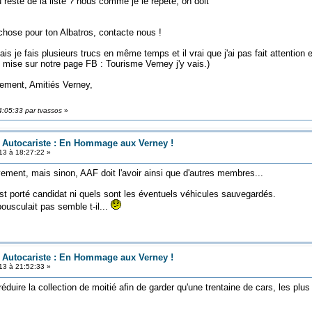
 reste de la liste ? nous comme je le répète, on doit
se pour ton Albatros, contacte nous !
ais plusieurs trucs en même temps et il vrai que j'ai pas fait attention 
'ai mise sur notre page FB : Tourisme Verney j'y vais.)
tiés Verney,
4:05:33 par tvassos
»
n Autocariste : En Hommage aux Verney !
13 à 18:27:22 »
vement, mais sinon, AAF doit l'avoir ainsi que d'autres membres...
est porté candidat ni quels sont les éventuels véhicules sauvegardés.
ousculait pas semble t-il...
n Autocariste : En Hommage aux Verney !
13 à 21:52:33 »
éduire la collection de moitié afin de garder qu'une trentaine de cars, les pl