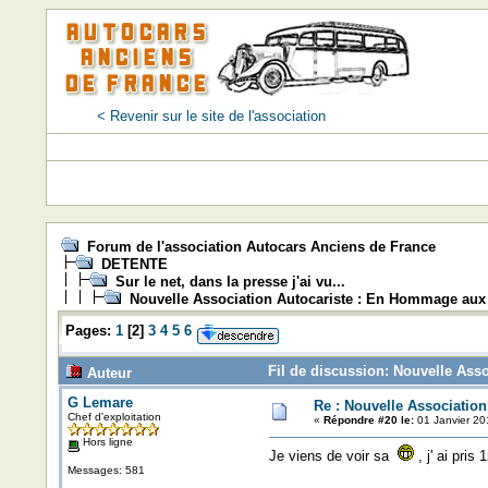
< Revenir sur le site de l'association
Forum de l'association Autocars Anciens de France
DETENTE
Sur le net, dans la presse j'ai vu...
Nouvelle Association Autocariste : En Hommage aux 
Pages:
1
[
2
]
3
4
5
6
Fil de discussion: Nouvelle Ass
Auteur
G Lemare
Re : Nouvelle Associatio
Chef d'exploitation
«
Répondre #20 le:
01 Janvier 20
Hors ligne
Je viens de voir sa
, j' ai pris
Messages: 581