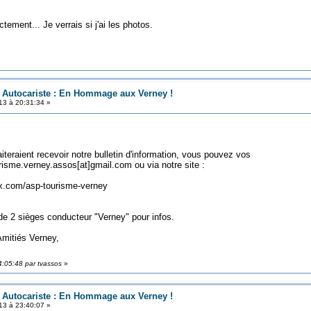
tement... Je verrais si j'ai les photos.
n Autocariste : En Hommage aux Verney !
13 à 20:31:34 »
aient recevoir notre bulletin d'information, vous pouvez vos
urisme.verney.assos[at]gmail.com ou via notre site :
.com/asp-tourisme-verney
 sièges conducteur "Verney" pour infos.
rney,
4:05:48 par tvassos
»
n Autocariste : En Hommage aux Verney !
13 à 23:40:07 »