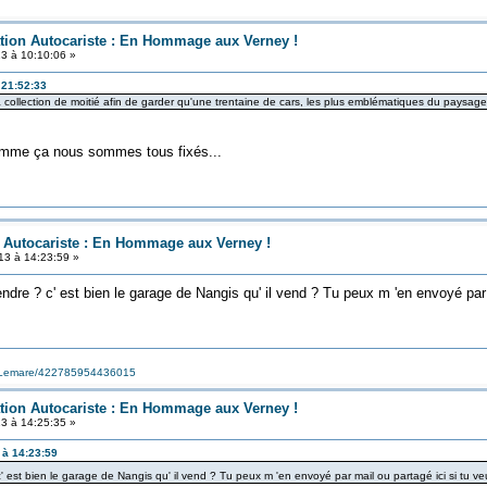
ation Autocariste : En Hommage aux Verney !
3 à 10:10:06 »
 21:52:33
 collection de moitié afin de garder qu'une trentaine de cars, les plus emblématiques du paysage f
comme ça nous sommes tous fixés...
n Autocariste : En Hommage aux Verney !
13 à 14:23:59 »
ndre ? c' est bien le garage de Nangis qu' il vend ? Tu peux m 'en envoyé par
s-Lemare/422785954436015
ation Autocariste : En Hommage aux Verney !
3 à 14:25:35 »
 à 14:23:59
' est bien le garage de Nangis qu' il vend ? Tu peux m 'en envoyé par mail ou partagé ici si tu 