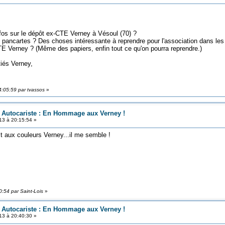
s sur le dépôt ex-CTE Verney à Vésoul (70) ?
es pancartes ? Des choses intéressante à reprendre pour l'association dans les
E Verney ? (Même des papiers, enfin tout ce qu'on pourra reprendre.)
 Verney,
4:05:59 par tvassos
»
n Autocariste : En Hommage aux Verney !
13 à 20:15:54 »
lt aux couleurs Verney...il me semble !
0:54 par Saint-Lois
»
n Autocariste : En Hommage aux Verney !
13 à 20:40:30 »