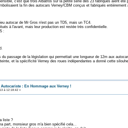
nsible, c'est que trois Albatros sur la petite série des 23 fabriqués aient été
 symbolisaient la fin des autocars Verney/CBM conçus et fabriqués entièrement 
ssieu autocar de Mr Gros n'est pas un TD5, mais un TC4.
és à l'avant, mais leur production est restée très confidentielle.
5 :
d.
rs du passage de la législation qui permettait une longueur de 12m aux autocar
tteinte, et la spécificité Verney des roues indépendantes a donné cette sil
n Autocariste : En Hommage aux Verney !
13 à 12:18:42 »
liste ?
ma part, monsieur gros m'a bien spécifié cela...