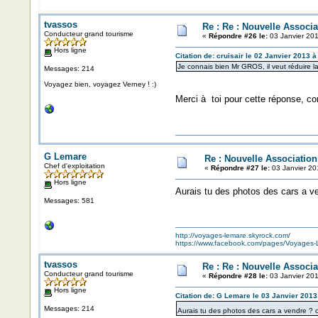
tvassos
Re : Re : Nouvelle Associ
Conducteur grand tourisme
«
Répondre #26 le:
03 Janvier 201
Hors ligne
Citation de: cruisair le 02 Janvier 2013 à
Je connais bien Mr GROS, il veut réduire la
Messages: 214
Voyagez bien, voyagez Verney ! :)
Merci à toi pour cette réponse, 
G Lemare
Re : Nouvelle Associatio
Chef d'exploitation
«
Répondre #27 le:
03 Janvier 20
Hors ligne
Aurais tu des photos des cars a ve
Messages: 581
http://voyages-lemare.skyrock.com/
https://www.facebook.com/pages/Voyage
tvassos
Re : Re : Nouvelle Associ
Conducteur grand tourisme
«
Répondre #28 le:
03 Janvier 201
Hors ligne
Citation de: G Lemare le 03 Janvier 2013
Messages: 214
Aurais tu des photos des cars a vendre ? c