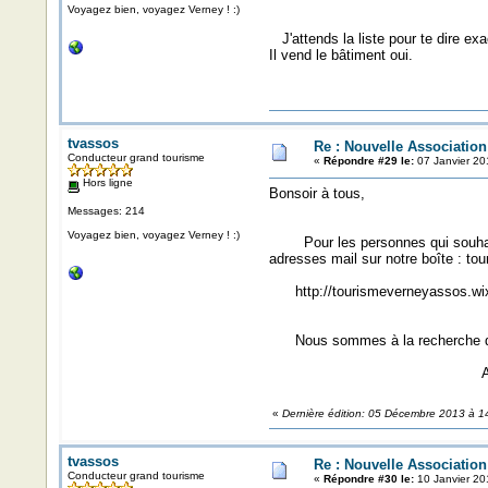
Voyagez bien, voyagez Verney ! :)
J'attends la liste pour te dire exac
Il vend le bâtiment oui.
tvassos
Re : Nouvelle Associatio
Conducteur grand tourisme
«
Répondre #29 le:
07 Janvier 20
Hors ligne
Bonsoir à tous,
Messages: 214
Voyagez bien, voyagez Verney ! :)
Pour les personnes qui souhaiter
adresses mail sur notre boîte : to
http://tourismeverneyassos.wix
Nous sommes à la recherche de 2
Amitiés Ve
«
Dernière édition: 05 Décembre 2013 à 1
tvassos
Re : Nouvelle Associatio
Conducteur grand tourisme
«
Répondre #30 le:
10 Janvier 20