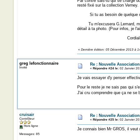
Par contre sais-tu qui se charge du
resté fixé sur la collection Verney.
Si tu as besoin de quelque cho
Tu m'excusera G.Lemard, mais je f
détail à ta photo. (Pour infos, je l
Cordialement, Ami
«
Dernière édition: 05 Décembre 2013 à 1
greg lefonctionnaire
Re : Nouvelle Associatio
Invité
«
Répondre #24 le:
02 Janvier 20
Je vais essayer d'y penser effecti
Pour le reste je ne sais pas qui s'
J'ai cru comprendre que ça ne se b
cruisair
Re : Nouvelle Associatio
Contrôleur
«
Répondre #25 le:
02 Janvier 20
Hors ligne
Je connais bien Mr GROS, il veut r
Messages: 85