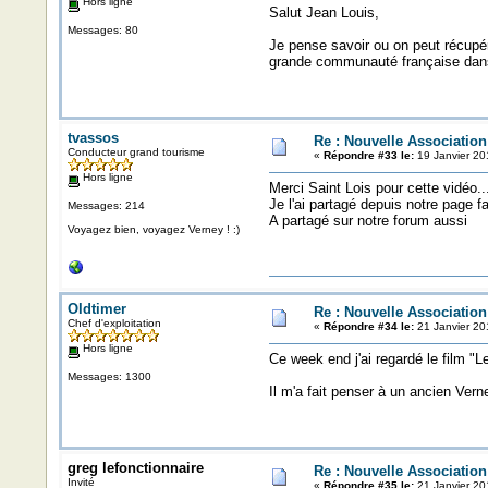
Hors ligne
Salut Jean Louis,
Messages: 80
Je pense savoir ou on peut récupér
grande communauté française dans 
tvassos
Re : Nouvelle Associatio
Conducteur grand tourisme
«
Répondre #33 le:
19 Janvier 20
Hors ligne
Merci Saint Lois pour cette vidéo..
Je l'ai partagé depuis notre page 
Messages: 214
A partagé sur notre forum aussi
Voyagez bien, voyagez Verney ! :)
Oldtimer
Re : Nouvelle Associatio
Chef d'exploitation
«
Répondre #34 le:
21 Janvier 20
Hors ligne
Ce week end j'ai regardé le film "L
Messages: 1300
Il m'a fait penser à un ancien Vern
greg lefonctionnaire
Re : Nouvelle Associatio
Invité
«
Répondre #35 le:
21 Janvier 20