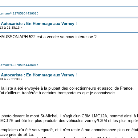
s-Lemare/422785954436015
n Autocariste : En Hommage aux Verney !
13 à 21:35:13 »
 CHAUSSON APH 522 est a vendre sa nous interresse ?
s-Lemare/422785954436015
n Autocariste : En Hommage aux Verney !
13 à 22:21:33 »
la liste a été envoyée à la plupart des collectionneurs et assoc' de France.
l'ai d'ailleurs tranférée à certains transporteurs que je connaissais.
en photo devant le mont St-Michel, il s'agit d'un CBM LMC12A, nommé ainsi à 
C12B ont été les plus produits des véhicules verney/CBM et les plus représ
plaires n'a été sauvegardé, et il n'en reste à ma connaissance plus en état
épave près de St Lo.