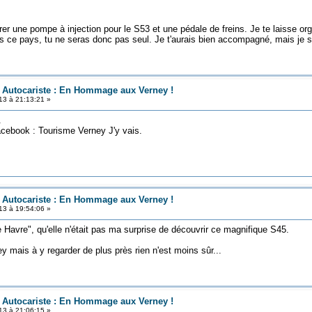
er une pompe à injection pour le S53 et une pédale de freins. Je te laisse org
ce pays, tu ne seras donc pas seul. Je t'aurais bien accompagné, mais je su
n Autocariste : En Hommage aux Verney !
13 à 21:13:21 »
.
facebook : Tourisme Verney J'y vais.
n Autocariste : En Hommage aux Verney !
13 à 19:54:06 »
e Havre", qu'elle n'était pas ma surprise de découvrir ce magnifique S45.
ey mais à y regarder de plus près rien n'est moins sûr...
n Autocariste : En Hommage aux Verney !
13 à 21:06:15 »