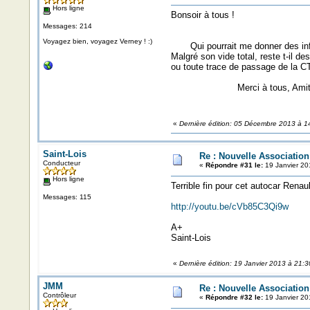
Hors ligne
Bonsoir à tous !
Messages: 214
Voyagez bien, voyagez Verney ! :)
Qui pourrait me donner des info
Malgré son vide total, reste t-il d
ou toute trace de passage de la CT
Merci à tous, Amitiés
«
Dernière édition: 05 Décembre 2013 à 1
Saint-Lois
Re : Nouvelle Associatio
Conducteur
«
Répondre #31 le:
19 Janvier 20
Hors ligne
Terrible fin pour cet autocar Renau
Messages: 115
http://youtu.be/cVb85C3Qi9w
A+
Saint-Lois
«
Dernière édition: 19 Janvier 2013 à 21:3
JMM
Re : Nouvelle Associatio
Contrôleur
«
Répondre #32 le:
19 Janvier 20