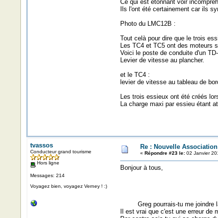
Ce qui est étonnant voir incompréhe
Ils l'ont été certainement car ils
Photo du LMC12B :
Tout celà pour dire que le trois e
Les TC4 et TC5 ont des moteurs situ
Voici le poste de conduite d'un TD-
Levier de vitesse au plancher.
et le TC4 :
levier de vitesse au tableau de bor
Les trois essieux ont été créés lo
La charge maxi par essieu étant a
tvassos
Re : Nouvelle Associatio
Conducteur grand tourisme
«
Répondre #23 le:
02 Janvier 20
Hors ligne
Bonjour à tous,
Messages: 214
Voyagez bien, voyagez Verney ! :)
Greg pourrais-tu me joindre la 
Il est vrai que c'est une erreur de 