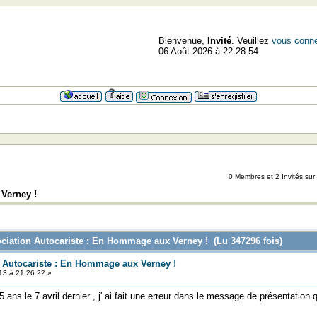
Bienvenue,
Invité
. Veuillez
vous conne
06 Août 2026 à 22:28:54
=>=
0 Membres et 2 Invités sur 
Verney !
ociation Autocariste : En Hommage aux Verney ! (Lu 347296 fois)
n Autocariste : En Hommage aux Verney !
13 à 21:26:22 »
 15 ans le 7 avril dernier , j' ai fait une erreur dans le message de présentation