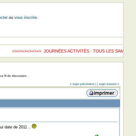
cter
ou
vous inscrire
.
>=>=>=>=> JOURNÉES ACTIVITÉS : TOUS LES SAMEDIS =>=>
w
ce fil de discussion.
« sujet précédent |
| sujet suivant »
 qui date de 2011 ..