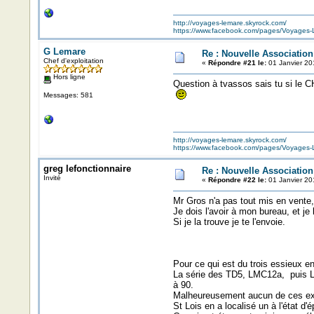
http://voyages-lemare.skyrock.com/
https://www.facebook.com/pages/Voyage
G Lemare
Re : Nouvelle Associatio
Chef d'exploitation
«
Répondre #21 le:
01 Janvier 20
Hors ligne
Question à tvassos sais tu si le
Messages: 581
http://voyages-lemare.skyrock.com/
https://www.facebook.com/pages/Voyage
greg lefonctionnaire
Re : Nouvelle Associatio
Invité
«
Répondre #22 le:
01 Janvier 20
Mr Gros n'a pas tout mis en vente, 
Je dois l'avoir à mon bureau, et je 
Si je la trouve je te l'envoie.
Pour ce qui est du trois essieux 
La série des TD5, LMC12a, puis LM
à 90.
Malheureusement aucun de ces exem
St Lois en a localisé un à l'état d'