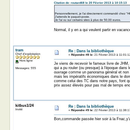
Citation de: routard68 le 20 Février 2013 à 10:15:13
Personnellement, je l'ai directement commandé chez "H
J'attends le paquet-poste.
Je l'ai vu sur certains sites à plus de 50,00 euros.
Normal, il y en a qui veulent partir en vacanc
tram
Re : Dans la bibliothèque
Chef d'exploitation
«
Répondre #8 le:
21 Février 2013 à 11:01:1
Hors ligne
Je viens de recevoir le fameux livre de JHM, e
qui a pu rouler (ou presque) à l'époque dans 
Messages: 555
ouvrage comme un panorama général et non c
mais les impératifs économiques dans le domai
comme celui des TC dans notre pays, font que 
prix assez élevés pour pas mal de temps enco
kitbus1/24
Re : Dans la bibliothèque
Invité
«
Répondre #9 le:
22 Février 2013 à 11:38:1
Bon,commande passée hier soir à la Fnac,y'a 