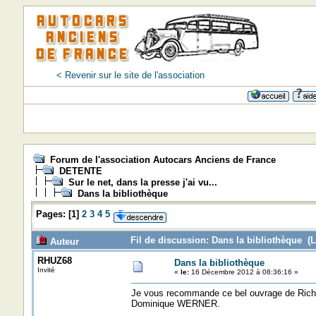
< Revenir sur le site de l'association
Forum de l'association Autocars Anciens de France
DETENTE
Sur le net, dans la presse j'ai vu...
Dans la bibliothèque
Pages:
[
1
]
2
3
4
5
Fil de discussion: Dans la bibliothèque (L
Auteur
RHUZ68
Dans la bibliothèque
Invité
«
le:
16 Décembre 2012 à 08:36:16 »
Je vous recommande ce bel ouvrage de Ri
Dominique WERNER.