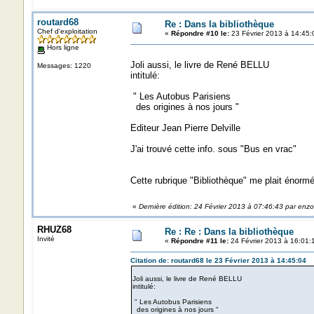
routard68
Re : Dans la bibliothèque
Chef d'exploitation
«
Répondre #10 le:
23 Février 2013 à 14:45:
Hors ligne
Joli aussi, le livre de René BELLU
Messages: 1220
intitulé:
" Les Autobus Parisiens
des origines à nos jours "
Editeur Jean Pierre Delville
J'ai trouvé cette info. sous "Bus en vrac"
Cette rubrique "Bibliothèque" me plait énorm
«
Dernière édition: 24 Février 2013 à 07:46:43 par enz
RHUZ68
Re : Re : Dans la bibliothèque
Invité
«
Répondre #11 le:
24 Février 2013 à 16:01:
Citation de: routard68 le 23 Février 2013 à 14:45:04
Joli aussi, le livre de René BELLU
intitulé:
" Les Autobus Parisiens
des origines à nos jours "