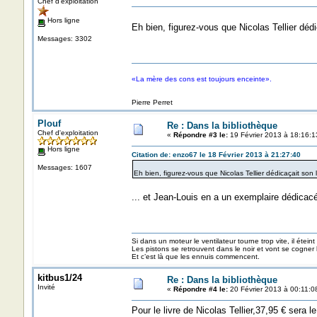
Chef d'exploitation
Hors ligne
Eh bien, figurez-vous que Nicolas Tellier dédi
Messages: 3302
«La mère des cons est toujours enceinte».
Pierre Perret
Plouf
Re : Dans la bibliothèque
Chef d'exploitation
«
Répondre #3 le:
19 Février 2013 à 18:16:1
Hors ligne
Citation de: enzo67 le 18 Février 2013 à 21:27:40
Messages: 1607
Eh bien, figurez-vous que Nicolas Tellier dédicaçait son l
... et Jean-Louis en a un exemplaire dédica
Si dans un moteur le ventilateur tourne trop vite, il éteint
Les pistons se retrouvent dans le noir et vont se cogner
Et c’est là que les ennuis commencent.
kitbus1/24
Re : Dans la bibliothèque
Invité
«
Répondre #4 le:
20 Février 2013 à 00:11:0
Pour le livre de Nicolas Tellier,37,95 € sera le