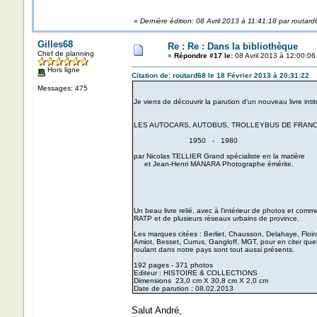
«
Dernière édition: 08 Avril 2013 à 11:41:18 par routard
Gilles68
Re : Re : Dans la bibliothèque
Chef de planning
«
Répondre #17 le:
08 Avril 2013 à 12:00:06
Hors ligne
Citation de: routard68 le 18 Février 2013 à 20:31:22
Messages: 475
Je viens de découvrir la parution d'un nouveau livre intitu
LES AUTOCARS, AUTOBUS, TROLLEYBUS DE FRAN
1950 - 1980
par Nicolas TELLIER Grand spécialiste en la matière
et Jean-Henri MANARA Photographe émérite.
Un beau livre relié, avec à l'intérieur de photos et com
RATP et de plusieurs réseaux urbains de province.
Les marques citées : Berliet, Chausson, Delahaye, Floira
Amiot, Besset, Currus, Gangloff, MGT, pour en citer quel
roulant dans notre pays sont tout aussi présents.
192 pages - 371 photos
Editeur : HISTOIRE & COLLECTIONS
Dimensions 23,0 cm X 30,8 cm X 2,0 cm
Date de parution : 08.02.2013
Salut André,