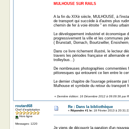
MULHOUSE SUR RAILS
A la fin du XIXè siècle, MULHOUSE, à l'inst
de transport qui succède à d'autres plus rudim
chemin de fer à voie étroite " en milieu urbain
Le développement industriel et économique de 
progressivement la ville et les communes pér
( Brunstatt, Dornach, Bourtzwiller, Ensisheim
Dans ce livre richement illustré, le lecteur d
travers les périodes française et allemande e
trolleybus...)
De nombreuses photographies commentées font r
pittoresques qui entourent ce lien entre le cent
Le dernier chapitre de l'ouvrage présente par 
Mulhouse et symbole du retour du transport fe
«
Dernière édition: 16 Décembre 2012 à 09:09:36 par
routard68
Re : Dans la bibliothèque
Chef d'exploitation
«
Répondre #1 le:
18 Février 2013 à 20:31:2
Hors ligne
Messages: 1220
Je viens de découvrir la parution d'un nouveau 