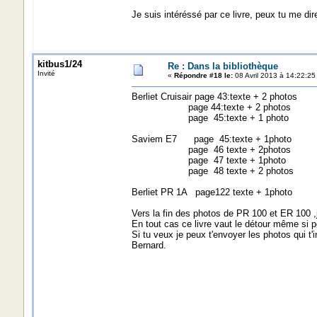
Je suis intéréssé par ce livre, peux tu me 
kitbus1/24
Re : Dans la bibliothèque
Invité
«
Répondre #18 le:
08 Avril 2013 à 14:22:25
Berliet Cruisair page 43:texte + 2 photos
page 44:texte + 2 photos
page 45:texte + 1 photo
Saviem E7 page 45:texte + 1photo
page 46 texte + 2photos
page 47 texte + 1photo
page 48 texte + 2 photos
Berliet PR 1A page122 texte + 1photo
Vers la fin des photos de PR 100 et ER 100 ,j
En tout cas ce livre vaut le détour même si 
Si tu veux je peux t'envoyer les photos qui t'i
Bernard.