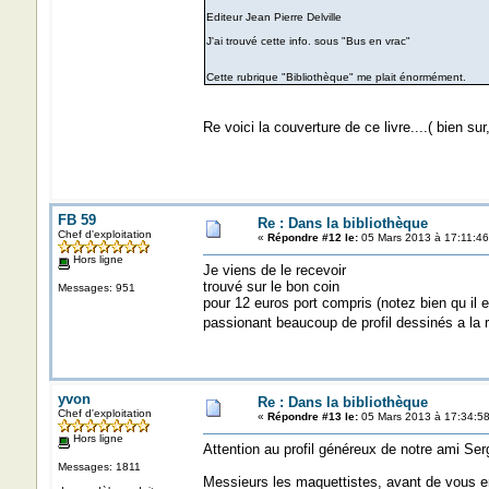
Editeur Jean Pierre Delville
J'ai trouvé cette info. sous "Bus en vrac"
Cette rubrique "Bibliothèque" me plait énormément.
Re voici la couverture de ce livre....( bien su
FB 59
Re : Dans la bibliothèque
Chef d'exploitation
«
Répondre #12 le:
05 Mars 2013 à 17:11:46
Hors ligne
Je viens de le recevoir
trouvé sur le bon coin
Messages: 951
pour 12 euros port compris (notez bien qu il e
passionant beaucoup de profil dessinés a la
yvon
Re : Dans la bibliothèque
Chef d'exploitation
«
Répondre #13 le:
05 Mars 2013 à 17:34:58
Hors ligne
Attention au profil généreux de notre ami Ser
Messages: 1811
Messieurs les maquettistes, avant de vous en s