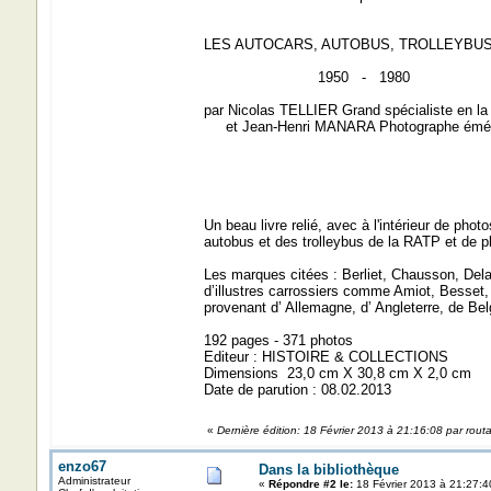
LES AUTOCARS, AUTOBUS, TROLLEYBU
1950 - 1980
par Nicolas TELLIER Grand spécialiste en la
et Jean-Henri MANARA Photographe émér
Un beau livre relié, avec à l'intérieur de ph
autobus et des trolleybus de la RATP et de p
Les marques citées : Berliet, Chausson, Dela
d’illustres carrossiers comme Amiot, Besset,
provenant d’ Allemagne, d’ Angleterre, de Belg
192 pages - 371 photos
Editeur : HISTOIRE & COLLECTIONS
Dimensions 23,0 cm X 30,8 cm X 2,0 cm
Date de parution : 08.02.2013
«
Dernière édition: 18 Février 2013 à 21:16:08 par rout
enzo67
Dans la bibliothèque
Administrateur
«
Répondre #2 le:
18 Février 2013 à 21:27:4