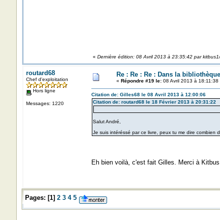
«
Dernière édition: 08 Avril 2013 à 23:35:42 par kitbus1
routard68
Re : Re : Re : Dans la bibliothèqu
Chef d'exploitation
«
Répondre #19 le:
08 Avril 2013 à 18:11:38
Hors ligne
Citation de: Gilles68 le 08 Avril 2013 à 12:00:06
Citation de: routard68 le 18 Février 2013 à 20:31:22
Messages: 1220
Salut André,
Je suis intéréssé par ce livre, peux tu me dire combie
Eh bien voilà, c'est fait Gilles. Merci à Kitbus
Pages:
[
1
]
2
3
4
5