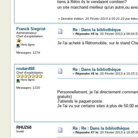
tiens à Rétro ils le vendaient combien?
un site marchand meilleur qu'un autre,ou ave
«
Dernière édition: 20 Février 2013 à 00:21:22 par kitb
Franck Siegrist
Re : Dans la bibliothèque
Administrateur
«
Répondre #5 le:
20 Février 2013 à 08:04:5
Chef d'exploitation
Je l'ai acheté à Rétromobile, sur le stand Cha
Hors ligne
Messages: 1274
routard68
Re : Dans la bibliothèque
Chef d'exploitation
«
Répondre #6 le:
20 Février 2013 à 10:15:1
Hors ligne
Messages: 1220
Personnellement, je l'ai directement comma
gratuits)
J'attends le paquet-poste.
Je l'ai vu sur certains sites à plus de 50,00 e
RHUZ68
Re : Re : Dans la bibliothèque
Invité
«
Répondre #7 le:
20 Février 2013 à 18:35:5