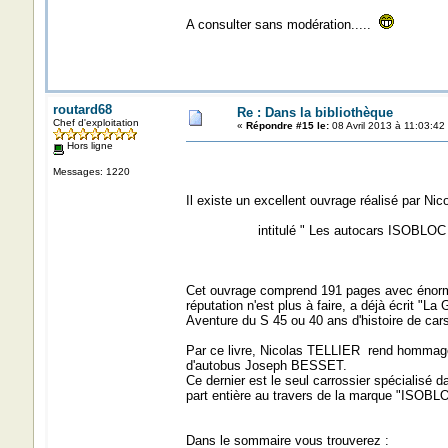
A consulter sans modération.....
routard68
Re : Dans la bibliothèque
Chef d'exploitation
«
Répondre #15 le:
08 Avril 2013 à 11:03:42
Hors ligne
Messages: 1220
Il existe un excellent ouvrage réalisé par Ni
intitulé " Les autocars ISOBLOC 
Cet ouvrage comprend 191 pages avec énormém
réputation n'est plus à faire, a déjà écrit 
Aventure du S 45 ou 40 ans d'histoire de car
Par ce livre, Nicolas TELLIER rend hommage 
d'autobus Joseph BESSET.
Ce dernier est le seul carrossier spécialisé d
part entière au travers de la marque "ISOBLO
Dans le sommaire vous trouverez :