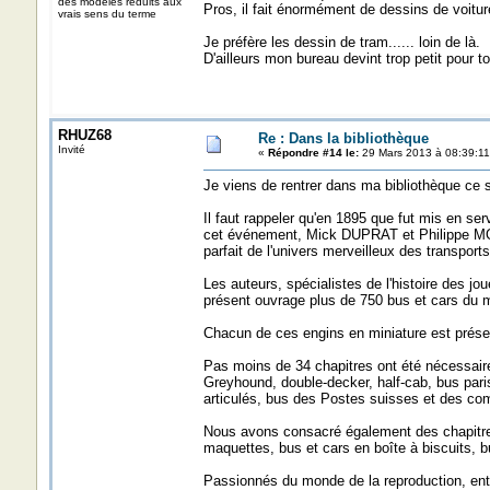
des modèles reduits aux
Pros, il fait énormément de dessins de voit
vrais sens du terme
Je préfère les dessin de tram...... loin de là.
D'ailleurs mon bureau devint trop petit pour t
RHUZ68
Re : Dans la bibliothèque
Invité
«
Répondre #14 le:
29 Mars 2013 à 08:39:11
Je viens de rentrer dans ma bibliothèque ce s
Il faut rappeler qu'en 1895 que fut mis en se
cet événement, Mick DUPRAT et Philippe MO
parfait de l'univers merveilleux des transport
Les auteurs, spécialistes de l'histoire des j
présent ouvrage plus de 750 bus et cars du m
Chacun de ces engins en miniature est prés
Pas moins de 34 chapitres ont été nécessaires
Greyhound, double-decker, half-cab, bus paris
articulés, bus des Postes suisses et des com
Nous avons consacré également des chapitres à
maquettes, bus et cars en boîte à biscuits, bu
Passionnés du monde de la reproduction, entr