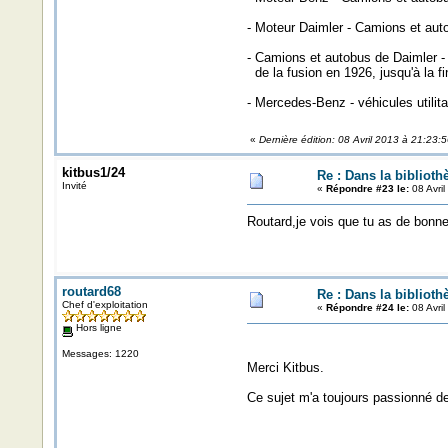
- Moteur Daimler - Camions et aut
- Camions et autobus de Daimler 
de la fusion en 1926, jusqu'à la fi
- Mercedes-Benz - véhicules utilit
«
Dernière édition: 08 Avril 2013 à 21:23:
kitbus1/24
Re : Dans la biblioth
Invité
«
Répondre #23 le:
08 Avril
Routard,je vois que tu as de bonn
routard68
Re : Dans la biblioth
Chef d'exploitation
«
Répondre #24 le:
08 Avril
Hors ligne
Messages: 1220
Merci Kitbus.
Ce sujet m'a toujours passionné d