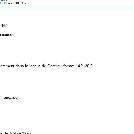
 2013 à 20:38:54 »
NZ
busse
ièrement dans la langue de Goethe - format 14 X 20,5
 française :
us de 1896 à 1926.