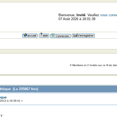
Bienvenue,
Invité
. Veuillez
vous conne
07 Août 2026 à 18:01:39
=>=>
0 Membres et 2 Invités sur ce fil de dis
othèque (Lu 255867 fois)
èque
 2013 à 19:39:41 »
T