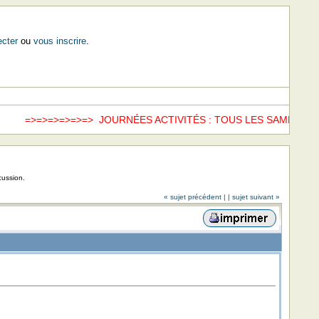
cter
ou
vous inscrire
.
=>=>=>=> JOURNÉES ACTIVITÉS : TOUS LES SAMEDIS =>=>
ww
cussion.
« sujet précédent |
| sujet suivant »