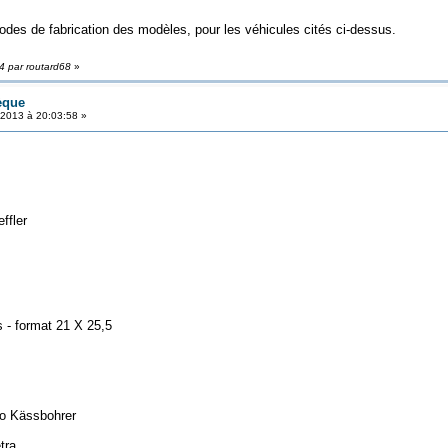
des de fabrication des modèles, pour les véhicules cités ci-dessus.
34 par routard68
»
èque
 2013 à 20:03:58 »
ffler
 - format 21 X 25,5
tto Kässbohrer
tra.