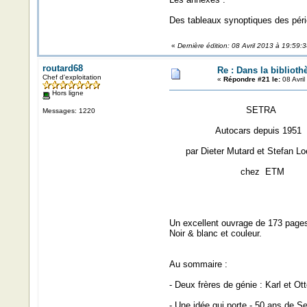
Des tableaux synoptiques des pério
«
Dernière édition: 08 Avril 2013 à 19:59:
routard68
Re : Dans la biblioth
Chef d'exploitation
«
Répondre #21 le:
08 Avril
Hors ligne
SETRA
Messages: 1220
Autocars depuis 1951
par Dieter Mutard et Stefan Loe
chez ETM
Un excellent ouvrage de 173 pages
Noir & blanc et couleur.
Au sommaire :
- Deux frères de génie : Karl et O
- Une idée qui porte - 50 ans de Se