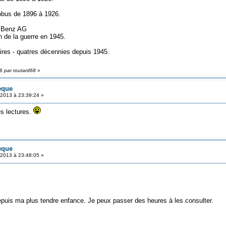
obus de 1896 à 1926.
- Benz AG
n de la guerre en 1945.
aires - quatres décennies depuis 1945.
56 par routard68
»
èque
 2013 à 23:39:24 »
es lectures.
èque
 2013 à 23:48:05 »
epuis ma plus tendre enfance. Je peux passer des heures à les consulter.