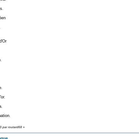
s.
éen
.
d'Or
.
e.
'or.
a.
ation.
23 par routard68
»
èque