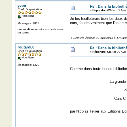
yvon
Re : Dans la biblioth
Chef d'exploitation
«
Répondre #25 le:
09 Avril
Hors ligne
Je les feuilleterais bien les deux 
cars, faudra vraiment que l'on se 
Messages: 1811
des modèles reduits aux vrais sens
du terme
«
Dernière édition: 09 Avril 2013 à 17:34:
routard68
Re : Dans la biblioth
Chef d'exploitation
«
Répondre #26 le:
09 Avril
Hors ligne
Messages: 1220
Comme dans toute bonne bibliothèqu
La grande aven
de
Cars Chaus
par Nicolas Tellier aux Editions Edi