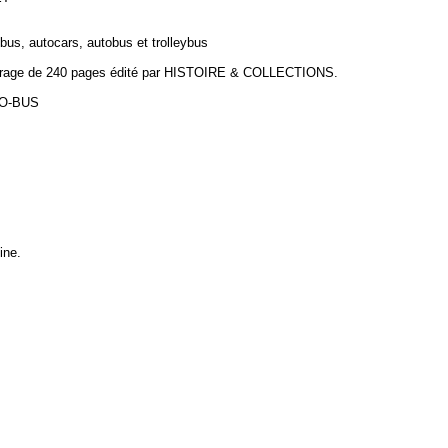
us, autocars, autobus et trolleybus
rage de 240 pages édité par HISTOIRE & COLLECTIONS.
STO-BUS
ine.