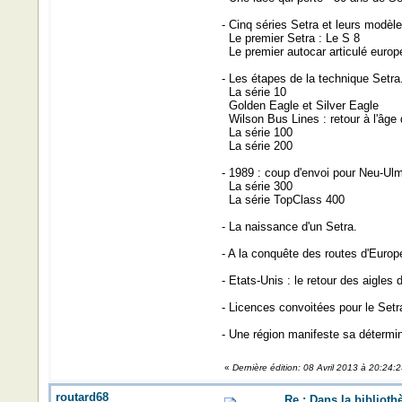
- Cinq séries Setra et leurs modèle
Le premier Setra : Le S 8
Le premier autocar articulé europ
- Les étapes de la technique Setra
La série 10
Golden Eagle et Silver Eagle
Wilson Bus Lines : retour à l'âge 
La série 100
La série 200
- 1989 : coup d'envoi pour Neu-Ulm
La série 300
La série TopClass 400
- La naissance d'un Setra.
- A la conquête des routes d'Europ
- Etats-Unis : le retour des aigles d
- Licences convoitées pour le Setr
- Une région manifeste sa détermin
«
Dernière édition: 08 Avril 2013 à 20:24:
routard68
Re : Dans la biblioth