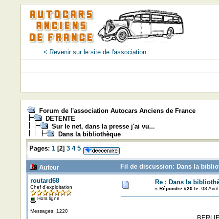
< Revenir sur le site de l'association
Forum de l'association Autocars Anciens de France
DETENTE
Sur le net, dans la presse j'ai vu...
Dans la bibliothèque
Pages:
1
[
2
]
3
4
5
Fil de discussion: Dans la bibli
Auteur
routard68
Re : Dans la biblioth
Chef d'exploitation
«
Répondre #20 le:
08 Avril
Hors ligne
Messages: 1220
BERLIE