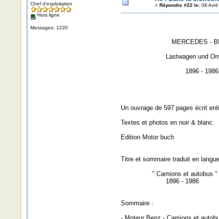
Chef d'exploitation
«
Répondre #22 le:
08 Avril
Hors ligne
Messages: 1220
MERCEDES - BE
Lastwagen und Omni
1896 - 1986
Un ouvrage de 597 pages écrit ent
Textes et photos en noir & blanc.
Edition Motor buch
Titre et sommaire traduit en langue
" Camions et autobus "
1896 - 1986
Sommaire :
- Moteur Benz - Camions et autob