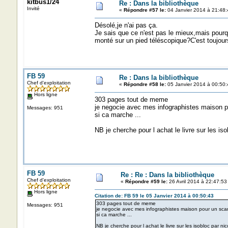
kitbus1/24
Re : Dans la bibliothèque
Invité
«
Répondre #57 le:
04 Janvier 2014 à 21:48:
Désolé,je n'ai pas ça.
Je sais que ce n'est pas le mieux,mais pourq
monté sur un pied téléscopique?C'est toujour
FB 59
Re : Dans la bibliothèque
Chef d'exploitation
«
Répondre #58 le:
05 Janvier 2014 à 00:50:
Hors ligne
303 pages tout de meme
je negocie avec mes infographistes maison 
Messages: 951
si ca marche ...
NB je cherche pour l achat le livre sur les iso
FB 59
Re : Re : Dans la bibliothèque
Chef d'exploitation
«
Répondre #59 le:
26 Avril 2014 à 22:47:53
Hors ligne
Citation de: FB 59 le 05 Janvier 2014 à 00:50:43
303 pages tout de meme
Messages: 951
je negocie avec mes infographistes maison pour un sca
si ca marche ...
NB je cherche pour l achat le livre sur les isobloc par nico