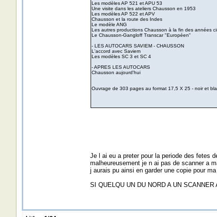
Les modèles AP 521 et APU 53
Une visite dans les ateliers Chausson en 1953
Les modèles AP 522 et APV
Chausson et la route des Indes
Le modèle ANG
Les autres productions Chausson à la fin des années c
Le Chausson-Gangloff Transcar "Européen"
- LES AUTOCARS SAVIEM - CHAUSSON
L'accord avec Saviem
Les modèles SC 3 et SC 4
- APRES LES AUTOCARS
Chausson aujourd'hui
Ouvrage de 303 pages au format 17,5 X 25 - noir et bla
Je l ai eu a preter pour la periode des fetes d
malheureusement je n ai pas de scanner a m
j aurais pu ainsi en garder une copie pour ma
SI QUELQU UN DU NORD A UN SCANNER 