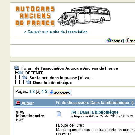
< Revenir sur le site de l'association
Forum de l'association Autocars Anciens de France
DETENTE
Sur le net, dans la presse j'ai vu...
Dans la bibliothèque
Pages:
1
2
[
3
]
4
5
Fil de discussion: Dans la bibliothèque (L
Auteur
greg
Re : Dans la bibliothèque
lefonctionnaire
«
Répondre #40 le:
22 Mai 2013 à 19:59:20 
Invité
j'ajoute ce livre :
Magnifiques photos des transports en commun
Un must...