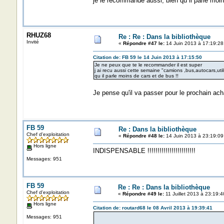
je le recommande aussi, bien qu il parle moin
RHUZ68
Re : Re : Dans la bibliothèque
Invité
«
Répondre #47 le:
14 Juin 2013 à 17:19:28
Citation de: FB 59 le 14 Juin 2013 à 17:15:50
Je ne peux que te le recommander il est super
j ai recu aussi cette semaine "camions ,bus,autocars,uti
qu il parle moins de cars et de bus !!
Je pense qu'il va passer pour le prochain acha
FB 59
Re : Dans la bibliothèque
Chef d'exploitation
«
Répondre #48 le:
14 Juin 2013 à 23:19:09
Hors ligne
INDISPENSABLE !!!!!!!!!!!!!!!!!!!!!!!!
Messages: 951
FB 59
Re : Re : Dans la bibliothèque
Chef d'exploitation
«
Répondre #49 le:
11 Juillet 2013 à 23:19:4
Hors ligne
Citation de: routard68 le 08 Avril 2013 à 19:39:41
Messages: 951