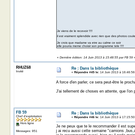
Je viens de le recevoir !!!!
il est vraiment splendide avec rien que des photos cou
Je crois que madame va etre au calme ce soir
elle pourra meme choisir son programme tele !!!!
«
Dernière édition: 14 Juin 2013 à 15:48:55 par FB 59
RHUZ68
Re : Dans la bibliothèque
Invité
«
Répondre #45 le:
14 Juin 2013 à 16:46:56
A force d'en parler, ce sera peut-être le proch
J'ai tellement de choses en attente, que l'on 
FB 59
Re : Dans la bibliothèque
Chef d'exploitation
«
Répondre #46 le:
14 Juin 2013 à 17:15:50
Hors ligne
Je ne peux que te le recommander il est sup
j ai recu aussi cette semaine "camions ,bus,a
Messages: 951