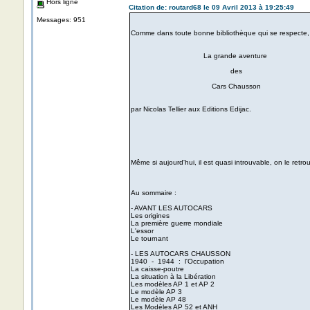
Hors ligne
Citation de: routard68 le 09 Avril 2013 à 19:25:49
Messages: 951
Comme dans toute bonne bibliothèque qui se respecte, no
La grande aventure
des
Cars Chausson
par Nicolas Tellier aux Editions Edijac.
Même si aujourd'hui, il est quasi introuvable, on le retr
Au sommaire :
- AVANT LES AUTOCARS
Les origines
La première guerre mondiale
L'essor
Le tournant
- LES AUTOCARS CHAUSSON
1940 - 1944 : l'Occupation
La caisse-poutre
La situation à la Libération
Les modèles AP 1 et AP 2
Le modèle AP 3
Le modèle AP 48
Les Modèles AP 52 et ANH