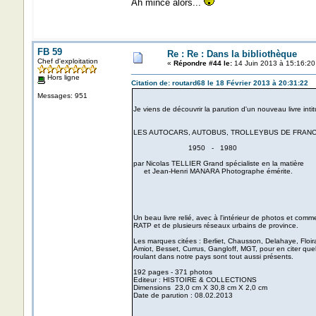
Ah mince alors...
FB 59
Re : Re : Dans la bibliothèque
Chef d'exploitation
«
Répondre #44 le:
14 Juin 2013 à 15:16:20
Hors ligne
Citation de: routard68 le 18 Février 2013 à 20:31:22
Messages: 951
Je viens de découvrir la parution d'un nouveau livre intitu
LES AUTOCARS, AUTOBUS, TROLLEYBUS DE FRAN
1950 - 1980
par Nicolas TELLIER Grand spécialiste en la matière
et Jean-Henri MANARA Photographe émérite.
Un beau livre relié, avec à l'intérieur de photos et com
RATP et de plusieurs réseaux urbains de province.
Les marques citées : Berliet, Chausson, Delahaye, Floira
Amiot, Besset, Currus, Gangloff, MGT, pour en citer quel
roulant dans notre pays sont tout aussi présents.
192 pages - 371 photos
Editeur : HISTOIRE & COLLECTIONS
Dimensions 23,0 cm X 30,8 cm X 2,0 cm
Date de parution : 08.02.2013