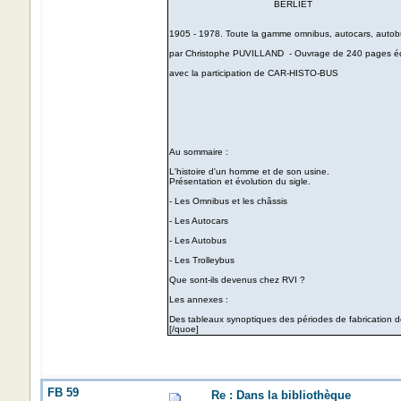
BERLIET
1905 - 1978. Toute la gamme omnibus, autocars, autobu
par Christophe PUVILLAND - Ouvrage de 240 pages 
avec la participation de CAR-HISTO-BUS
Au sommaire :
L'histoire d'un homme et de son usine.
Présentation et évolution du sigle.
- Les Omnibus et les châssis
- Les Autocars
- Les Autobus
- Les Trolleybus
Que sont-ils devenus chez RVI ?
Les annexes :
Des tableaux synoptiques des périodes de fabrication de
[/quoe]
FB 59
Re : Dans la bibliothèque