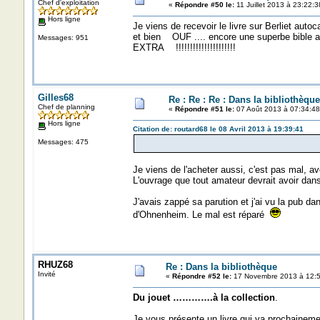
Chef d'exploitation
«
Répondre #50 le:
11 Juillet 2013 à 23:22:3
Hors ligne
Je viens de recevoir le livre sur Berliet auto
et bien OUF .... encore une superbe bible a m
Messages: 951
EXTRA !!!!!!!!!!!!!!!!!!!!!
Gilles68
Re : Re : Re : Dans la bibliothèque
Chef de planning
«
Répondre #51 le:
07 Août 2013 à 07:34:48
Hors ligne
Citation de: routard68 le 08 Avril 2013 à 19:39:41
Messages: 475
Je viens de l'acheter aussi, c'est pas mal, a
L'ouvrage que tout amateur devrait avoir dans
J'avais zappé sa parution et j'ai vu la pub d
d'Ohnenheim. Le mal est réparé
RHUZ68
Re : Dans la bibliothèque
Invité
«
Répondre #52 le:
17 Novembre 2013 à 12:5
Du jouet ………….à la collection
.
Je vous présente un livre qui va prochainem