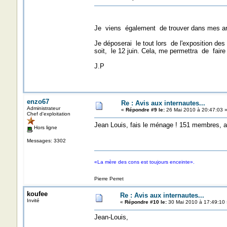
Je viens également de trouver dans mes ar
Je déposerai le tout lors de l'exposition de
soit, le 12 juin. Cela, me permettra de fa
J.P
enzo67
Re : Avis aux internautes...
Administrateur
«
Répondre #9 le:
26 Mai 2010 à 20:47:03 
Chef d'exploitation
Jean Louis, fais le ménage ! 151 membres, a
Hors ligne
Messages: 3302
«La mère des cons est toujours enceinte».
Pierre Perret
koufee
Re : Avis aux internautes...
Invité
«
Répondre #10 le:
30 Mai 2010 à 17:49:10 
Jean-Louis,