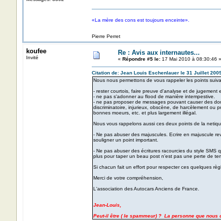
«La mère des cons est toujours enceinte».
Pierre Perret
koufee
Re : Avis aux internautes...
Invité
«
Répondre #5 le:
17 Mai 2010 à 08:30:46 
Citation de: Jean Louis Eschenlauer le 31 Juillet 200
Nous nous permettons de vous rappeler les points suiva
- rester courtois, faire preuve d'analyse et de jugement
- ne pas s'adonner au flood de manière intempestive.
- ne pas proposer de messages pouvant causer des domma
discriminatoire, injurieux, obscène, de harcèlement ou pr
bonnes moeurs, etc. et plus largement illégal.
Nous vous rappelons aussi ces deux points de la netique
- Ne pas abuser des majuscules. Ecrire en majuscule revie
souligner un point important.
- Ne pas abuser des écritures racourcies du style SMS qu
plus pour taper un beau post n'est pas une perte de tem
Si chacun fait un effort pour respecter ces quelques règ
Merci de votre compréhension,
L'association des Autocars Anciens de France.
Jean-Louis,
Peut-il être ( le spammeur) ? La personne que nous