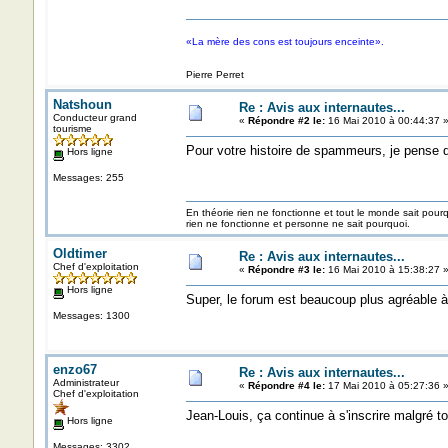
«La mère des cons est toujours enceinte».
Pierre Perret
Natshoun
Re : Avis aux internautes...
Conducteur grand
«
Répondre #2 le:
16 Mai 2010 à 00:44:37 
tourisme
Pour votre histoire de spammeurs, je pense q
Hors ligne
Messages: 255
En théorie rien ne fonctionne et tout le monde sait pour
rien ne fonctionne et personne ne sait pourquoi.
Oldtimer
Re : Avis aux internautes...
Chef d'exploitation
«
Répondre #3 le:
16 Mai 2010 à 15:38:27 
Hors ligne
Super, le forum est beaucoup plus agréable à 
Messages: 1300
enzo67
Re : Avis aux internautes...
Administrateur
«
Répondre #4 le:
17 Mai 2010 à 05:27:36 
Chef d'exploitation
Jean-Louis, ça continue à s'inscrire malgré t
Hors ligne
Messages: 3302