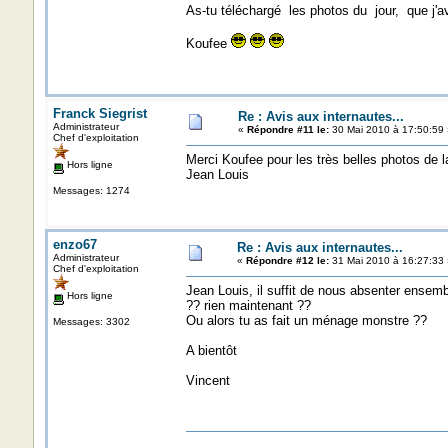
As-tu téléchargé les photos du jour, que j'a
Koufee
Franck Siegrist
Re : Avis aux internautes...
Administrateur
«
Répondre #11 le:
30 Mai 2010 à 17:50:59 
Chef d'exploitation
Merci Koufee pour les très belles photos de 
Hors ligne
Jean Louis
Messages: 1274
enzo67
Re : Avis aux internautes...
Administrateur
«
Répondre #12 le:
31 Mai 2010 à 16:27:33 
Chef d'exploitation
Jean Louis, il suffit de nous absenter ensem
Hors ligne
?? rien maintenant ??
Ou alors tu as fait un ménage monstre ??
Messages: 3302
A bientôt
Vincent