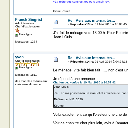
«La mère des cons est toujours enceinte».
Pierre Perret
Franck Siegrist
Re : Avis aux internautes...
Administrateur
«
Répondre #13 le:
31 Mai 2010 à 18:08:45 
Chef d'exploitation
J'ai fait le ménage vers 13.00 h. Pour Peterbr
Hors ligne
Jean LOuis
Messages: 1274
yvon
Re : Avis aux internautes...
Chef d'exploitation
«
Répondre #14 le:
01 Avril 2014 à 04:24:18
Hors ligne
Le ménage, vite fait bien fait ..... non c'est un
Messages: 1811
Je répond à une annonce
des modèles reduits aux
Citation de: koufee le 19 Mai 2010 à 10:57:42
vrais sens du terme
Jean-Louis,
J'ai en ma possession un manuel et entretien de con
Référence: N.E. 3030
Koufee
Voilà exactement ce qu l'oiseleur cherche de
Voir ce chapitre citer plus loin, avis à l'amateur