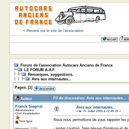
< Revenir sur le site de l'association
Forum de l'association Autocars Anciens de France
LE FORUM A.A.F.
Remarques, suggestions.
Avis aux internautes...
Pages:
[
1
]
Fil de discussion: Avis aux internautes... 
Auteur
Franck Siegrist
Avis aux internautes...
Administrateur
«
le:
31 Juillet 2009 à 22:46:28 »
Chef d'exploitation
Nous nous permettons de vous rappeler les p
Hors ligne
- rester courtois, faire preuve d'analyse et 
Messages: 1274