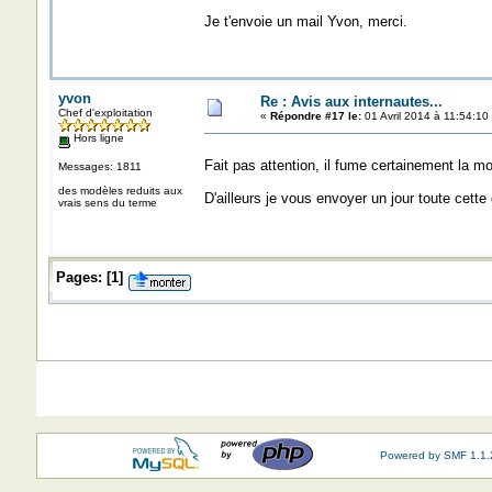
Je t'envoie un mail Yvon, merci.
yvon
Re : Avis aux internautes...
Chef d'exploitation
«
Répondre #17 le:
01 Avril 2014 à 11:54:10
Hors ligne
Fait pas attention, il fume certainement la m
Messages: 1811
des modèles reduits aux
D'ailleurs je vous envoyer un jour toute cette
vrais sens du terme
Pages:
[
1
]
Powered by SMF 1.1.