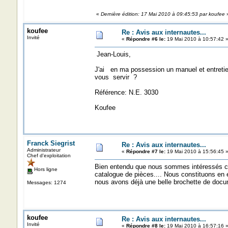
«
Dernière édition: 17 Mai 2010 à 09:45:53 par koufee
koufee
Re : Avis aux internautes...
Invité
«
Répondre #6 le:
19 Mai 2010 à 10:57:42 
Jean-Louis,
J'ai en ma possession un manuel et entret
vous servir ?
Référence: N.E. 3030
Koufee
Franck Siegrist
Re : Avis aux internautes...
Administrateur
«
Répondre #7 le:
19 Mai 2010 à 15:56:45 
Chef d'exploitation
Bien entendu que nous sommes intéressés che
Hors ligne
catalogue de pièces.... Nous constituons en 
nous avons déjà une belle brochette de doc
Messages: 1274
koufee
Re : Avis aux internautes...
Invité
«
Répondre #8 le:
19 Mai 2010 à 16:57:16 