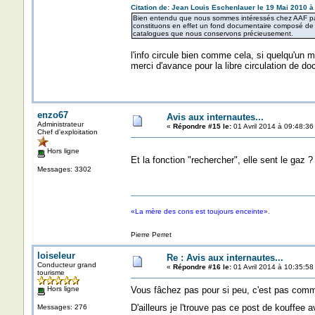
Citation de: Jean Louis Eschenlauer le 19 Mai 2010 à
Bien entendu que nous sommes intéressés chez AAF par 
constituons en effet un fond documentaire composé de t
catalogues que nous conservons précieusement.
l'info circule bien comme cela, si quelqu'un 
merci d'avance pour la libre circulation de do
enzo67
Avis aux internautes...
Administrateur
«
Répondre #15 le:
01 Avril 2014 à 09:48:36
Chef d'exploitation
Hors ligne
Et la fonction "rechercher", elle sent le gaz 
Messages: 3302
«La mère des cons est toujours enceinte».
Pierre Perret
loiseleur
Re : Avis aux internautes...
Conducteur grand
«
Répondre #16 le:
01 Avril 2014 à 10:35:58
tourisme
Hors ligne
Vous fâchez pas pour si peu, c'est pas comme
D'ailleurs je l'trouve pas ce post de kouffee
Messages: 276