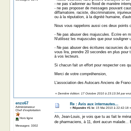
- ne pas s'adonner au flood de manière intem
- ne pas proposer de messages pouvant caus
diffamatoire, raciste, discriminatoire, injuri
ou à la réputation, à la dignité humaine, d'au
Nous vous rappelons aussi ces deux points de
- Ne pas abuser des majuscules. Ecrire en maju
N'utilisez les majuscules que pour souligner u
- Ne pas abuser des écritures racourcies du s
vous lira, prendre 20 secondes en plus pour 
à vos lecteurs.
Si chacun fait un effort pour respecter ces qu
Merci de votre compréhension,
L'association des Autocars Anciens de Franc
«
Dernière édition: 17 Octobre 2010 à 23:13:34 par en
enzo67
Re : Avis aux internautes...
Administrateur
«
Répondre #1 le:
15 Mai 2010 à 22:42:18 
Chef d'exploitation
Ah, Jean-Louis, je vois que tu as fait le m
Hors ligne
de pharmaciens, à 11, dont aucun malade... 
Messages: 3302