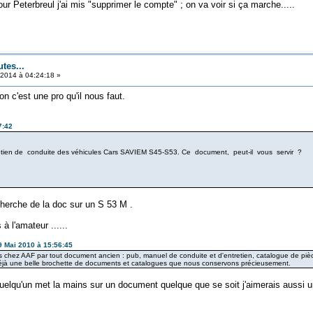
our Peterbreul j'ai mis "supprimer le compte" ; on va voir si ça marche.....
tes...
 2014 à 04:24:18 »
non c'est une pro qu'il nous faut.
7:42
etien de conduite des véhicules Cars SAVIEM S45-S53. Ce document, peut-il vous servir ?
cherche de la doc sur un S 53 M .
 à l'amateur ......
9 Mai 2010 à 15:56:45
hez AAF par tout document ancien : pub, manuel de conduite et d'entretien, catalogue de pièc
déjà une belle brochette de documents et catalogues que nous conservons précieusement.
quelqu'un met la mains sur un document quelque que se soit j'aimerais aussi un