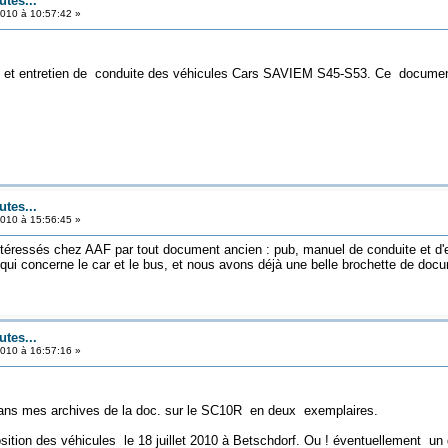
utes...
010 à 10:57:42 »
 et entretien de conduite des véhicules Cars SAVIEM S45-S53. Ce documen
utes...
010 à 15:56:45 »
ressés chez AAF par tout document ancien : pub, manuel de conduite et d'ent
ui concerne le car et le bus, et nous avons déjà une belle brochette de do
utes...
010 à 16:57:16 »
ns mes archives de la doc. sur le SC10R en deux exemplaires.
osition des véhicules le 18 juillet 2010 à Betschdorf. Ou ! éventuellement un