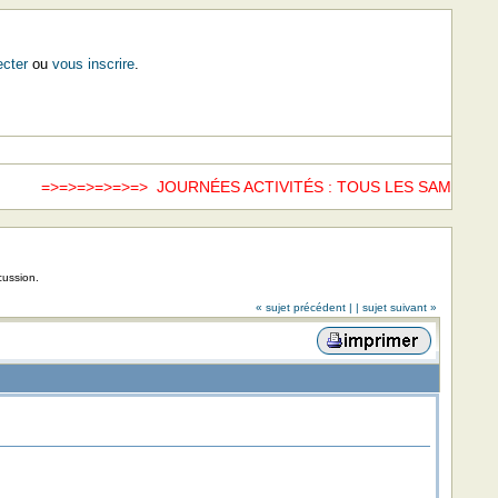
cter
ou
vous inscrire
.
=>=>=>=> JOURNÉES ACTIVITÉS : TOUS LES SAMEDIS =>=>
ww
cussion.
« sujet précédent |
| sujet suivant »