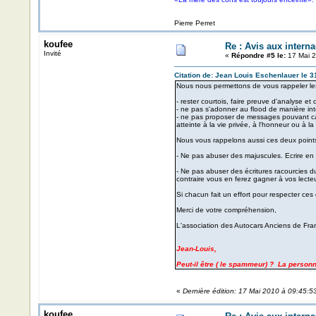
Pierre Perret
koufee
Re : Avis aux interna
Invité
«
Répondre #5 le:
17 Mai 2
Citation de: Jean Louis Eschenlauer le 31
Nous nous permettons de vous rappeler les
- rester courtois, faire preuve d'analyse e
- ne pas s'adonner au flood de manière in
- ne pas proposer de messages pouvant cau
atteinte à la vie privée, à l'honneur ou à l
Nous vous rappelons aussi ces deux points 
- Ne pas abuser des majuscules. Ecrire en m
- Ne pas abuser des écritures racourcies d
contraire vous en ferez gagner à vos lecteu
Si chacun fait un effort pour respecter ces
Merci de votre compréhension,
L'association des Autocars Anciens de Fra
Jean-Louis,
Peut-il être ( le spammeur) ? La perso
«
Dernière édition: 17 Mai 2010 à 09:45:5
koufee