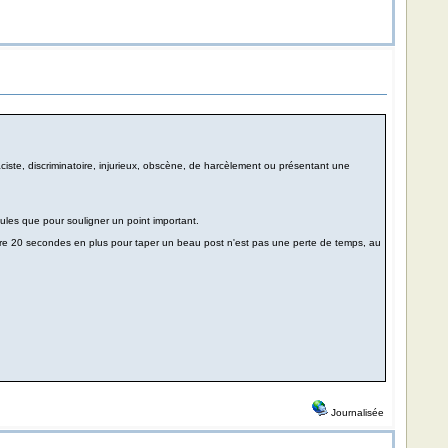
ste, discriminatoire, injurieux, obscène, de harcèlement ou présentant une
cules que pour souligner un point important.
endre 20 secondes en plus pour taper un beau post n'est pas une perte de temps, au
Journalisée