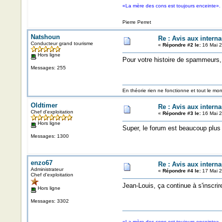
«La mère des cons est toujours enceinte».
Pierre Perret
Natshoun
Re : Avis aux interna
Conducteur grand tourisme
«
Répondre #2 le:
16 Mai 2
Hors ligne
Pour votre histoire de spammeurs, 
Messages: 255
En théorie rien ne fonctionne et tout le mo
Oldtimer
Re : Avis aux interna
Chef d'exploitation
«
Répondre #3 le:
16 Mai 2
Hors ligne
Super, le forum est beaucoup plus a
Messages: 1300
enzo67
Re : Avis aux interna
Administrateur
«
Répondre #4 le:
17 Mai 2
Chef d'exploitation
Jean-Louis, ça continue à s'inscrir
Hors ligne
Messages: 3302
«La mère des cons est toujours enceinte».