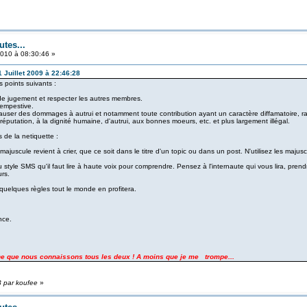
utes...
010 à 08:30:46 »
 Juillet 2009 à 22:46:28
 points suivants :
t de jugement et respecter les autres membres.
tempestive.
ser des dommages à autrui et notamment toute contribution ayant un caractère diffamatoire, raci
a réputation, à la dignité humaine, d'autrui, aux bonnes moeurs, etc. et plus largement illégal.
de la netiquette :
ajuscule revient à crier, que ce soit dans le titre d'un topic ou dans un post. N'utilisez les majus
u style SMS qu'il faut lire à haute voix pour comprendre. Pensez à l'internaute qui vous lira, pr
rs.
 quelques règles tout le monde en profitera.
nce.
nne que nous connaissons tous les deux ! A moins que je me trompe...
3 par koufee
»