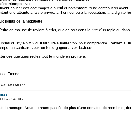
ière intempestive.
ant causer des dommages à autrui et notamment toute contribution ayant un ca
nt une atteinte à la vie privée, à l'honneur ou à la réputation, à la dignité h
 points de la netiquette :
ire en majuscule revient à crier, que ce soit dans le titre d'un topic ou dans
urcies du style SMS qu'il faut lire à haute voix pour comprendre. Pensez à l'i
emps, au contraire vous en ferez gagner à vos lecteurs.
cter ces quelques règles tout le monde en profitera.
s de France.
:13:34 par enzo67
»
utes...
010 à 22:42:18 »
 fait le ménage. Nous sommes passés de plus d'une centaine de membres, don