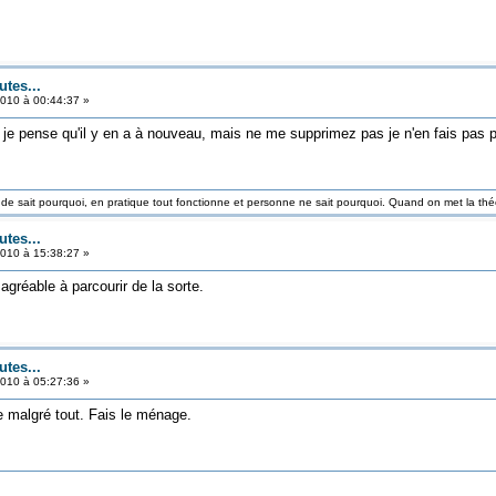
utes...
010 à 00:44:37 »
je pense qu'il y en a à nouveau, mais ne me supprimez pas je n'en fais pas pa
nde sait pourquoi, en pratique tout fonctionne et personne ne sait pourquoi. Quand on met la théo
utes...
010 à 15:38:27 »
gréable à parcourir de la sorte.
utes...
010 à 05:27:36 »
e malgré tout. Fais le ménage.