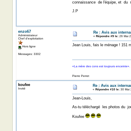
connaissance de l'équipe, et du
J.P
enzo67
Re : Avis aux interna
Administrateur
«
Répondre #9 le:
26 Mai 2
Chef d'exploitation
Jean Louis, fais le ménage ! 151 
Hors ligne
Messages: 3302
«La mère des cons est toujours enceinte».
Pierre Perret
koufee
Re : Avis aux internau
Invité
«
Répondre #10 le:
30 Mai 
Jean-Louis,
As-tu téléchargé les photos du jou
Koufee