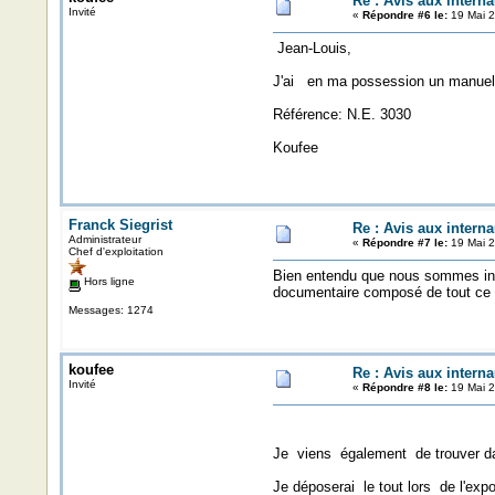
Re : Avis aux interna
Invité
«
Répondre #6 le:
19 Mai 2
Jean-Louis,
J'ai en ma possession un manuel
Référence: N.E. 3030
Koufee
Franck Siegrist
Re : Avis aux interna
Administrateur
«
Répondre #7 le:
19 Mai 2
Chef d'exploitation
Bien entendu que nous sommes inté
Hors ligne
documentaire composé de tout ce q
Messages: 1274
koufee
Re : Avis aux interna
Invité
«
Répondre #8 le:
19 Mai 2
Je viens également de trouver da
Je déposerai le tout lors de l'exp