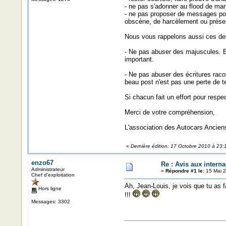
- ne pas s'adonner au flood de man
- ne pas proposer de messages pouv
obscène, de harcèlement ou présenta
Nous vous rappelons aussi ces deux
- Ne pas abuser des majuscules. Ecr
important.
- Ne pas abuser des écritures raco
beau post n'est pas une perte de t
Si chacun fait un effort pour respe
Merci de votre compréhension,
L'association des Autocars Ancien
«
Dernière édition: 17 Octobre 2010 à 23
enzo67
Re : Avis aux interna
Administrateur
«
Répondre #1 le:
15 Mai 2
Chef d'exploitation
Ah, Jean-Louis, je vois que tu as
Hors ligne
!!!
Messages: 3302