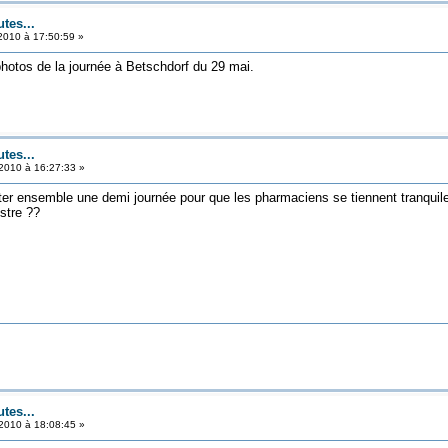
tes...
2010 à 17:50:59 »
photos de la journée à Betschdorf du 29 mai.
tes...
2010 à 16:27:33 »
nter ensemble une demi journée pour que les pharmaciens se tiennent tranquil
stre ??
tes...
2010 à 18:08:45 »