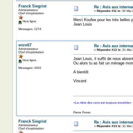
Franck Siegrist
Re : Avis aux internau
Administrateur
«
Répondre #11 le:
30 Mai 
Chef d'exploitation
Merci Koufee pour les très belles 
Hors ligne
Jean Louis
Messages: 1274
enzo67
Re : Avis aux internau
Administrateur
«
Répondre #12 le:
31 Mai 
Chef d'exploitation
Jean Louis, il suffit de nous abse
Hors ligne
Ou alors tu as fait un ménage mon
Messages: 3302
A bientôt
Vincent
«La mère des cons est toujours enceinte».
Pierre Perret
Franck Siegrist
Re : Avis aux internau
Administrateur
«
Répondre #13 le:
31 Mai 
Chef d'exploitation