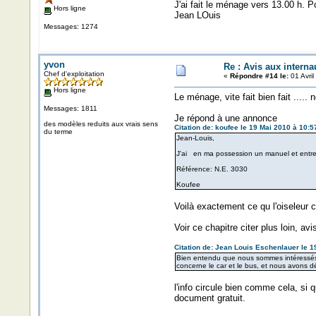
J'ai fait le ménage vers 13.00 h. P
Hors ligne
Jean LOuis
Messages: 1274
yvon
Re : Avis aux internau
Chef d'exploitation
«
Répondre #14 le:
01 Avril
Hors ligne
Le ménage, vite fait bien fait ..... 
Messages: 1811
Je répond à une annonce
des modèles reduits aux vrais sens
Citation de: koufee le 19 Mai 2010 à 10:5
du terme
Jean-Louis,
J'ai en ma possession un manuel et entr
Référence: N.E. 3030
Koufee
Voilà exactement ce qu l'oiseleur 
Voir ce chapitre citer plus loin, avis
Citation de: Jean Louis Eschenlauer le 1
Bien entendu que nous sommes intéressés c
concerne le car et le bus, et nous avons 
l'info circule bien comme cela, si 
document gratuit.