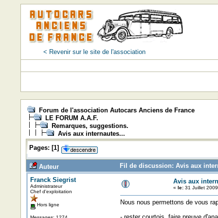
< Revenir sur le site de l'association
Forum de l'association Autocars Anciens de France
LE FORUM A.A.F.
Remarques, suggestions.
Avis aux internautes...
Pages:
[
1
]
Fil de discussion: Avis aux inter
Auteur
Franck Siegrist
Avis aux intern
Administrateur
«
le:
31 Juillet 200
Chef d'exploitation
Nous nous permettons de vous rapp
Hors ligne
- rester courtois, faire preuve d'a
Messages: 1274