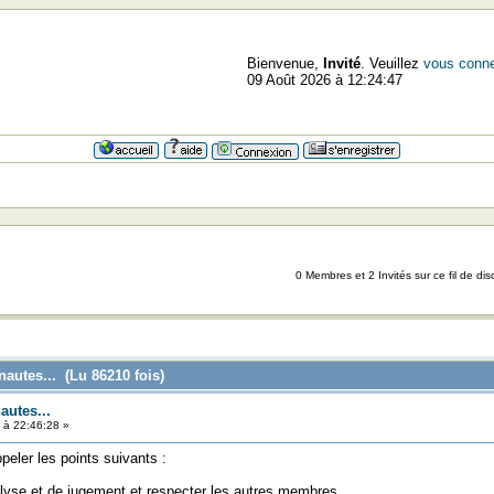
Bienvenue,
Invité
. Veuillez
vous conne
09 Août 2026 à 12:24:47
=>=>
0 Membres et 2 Invités sur ce fil de dis
nautes... (Lu 86210 fois)
autes...
9 à 22:46:28 »
eler les points suivants :
nalyse et de jugement et respecter les autres membres.