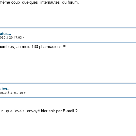
 même coup quelques internautes du forum.
utes...
010 à 20:47:03 »
membres, au mois 130 pharmaciens !!!
tes...
2010 à 17:49:10 »
r, que j'avais envoyé hier soir par E-mail ?