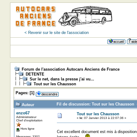
< Revenir sur le site de l'association
Forum de l'association Autocars Anciens de France
DETENTE
Sur le net, dans la presse j'ai vu...
Tout sur les Chausson
Pages:
[
1
]
Fil de discussion: Tout sur les Chausson 
Auteur
enzo67
Tout sur les Chausson
Administrateur
«
le:
07 Janvier 2013 à 22:07:36 »
Chef d'exploitation
Hors ligne
Cet excellent document est mis à disposition 
Messages: 3302