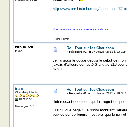
Interro écrite....
http://www.car-histo-bus.org/documents/32.p
«La mère des cons est toujours enceinte».
Pierre Perret
kitbus1/24
Re : Tout sur les Chausson
Invité
«
Répondre #1 le:
07 Janvier 2013 à 23:32:4
Je l'ai sous le coude depuis le début de mon 
j'avais d'ailleurs contacté Standard 216 pour 
avaient.
tram
Re : Tout sur les Chausson
Chef d'exploitation
«
Répondre #2 le:
08 Janvier 2013 à 19:48:2
Hors ligne
Intéressant document qui fait regretter que le 
Messages: 555
J'ai vu que page 4, la photo montrant l'arriè
publiée sur ce forum. Il est vrai que le noir et