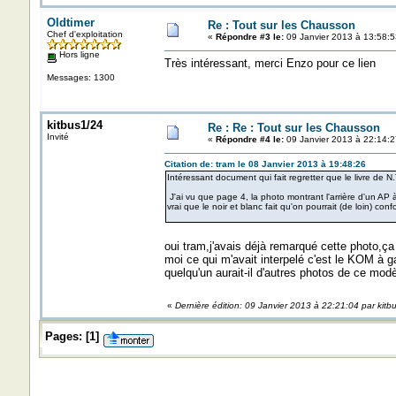
Oldtimer
Re : Tout sur les Chausson
Chef d'exploitation
«
Répondre #3 le:
09 Janvier 2013 à 13:58:5
Hors ligne
Très intéressant, merci Enzo pour ce lien
Messages: 1300
kitbus1/24
Re : Re : Tout sur les Chausson
Invité
«
Répondre #4 le:
09 Janvier 2013 à 22:14:2
Citation de: tram le 08 Janvier 2013 à 19:48:26
Intéressant document qui fait regretter que le livre de N.
J'ai vu que page 4, la photo montrant l'arrière d'un AP 
vrai que le noir et blanc fait qu'on pourrait (de loin) conf
oui tram,j'avais déjà remarqué cette photo,ç
moi ce qui m'avait interpelé c'est le KOM à 
quelqu'un aurait-il d'autres photos de ce mod
«
Dernière édition: 09 Janvier 2013 à 22:21:04 par kitb
Pages:
[
1
]