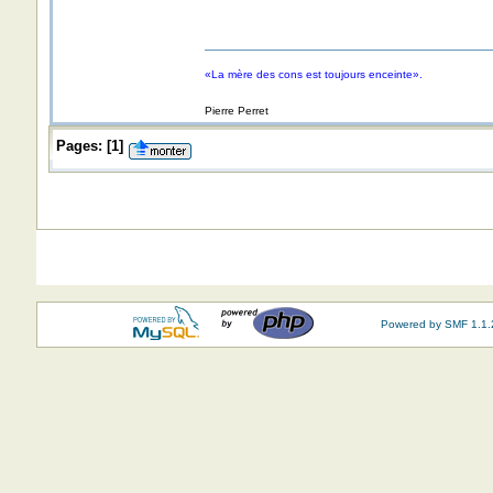
«La mère des cons est toujours enceinte».
Pierre Perret
Pages:
[
1
]
Powered by SMF 1.1.