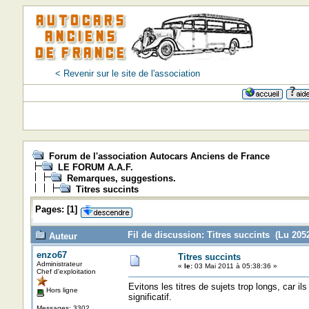
< Revenir sur le site de l'association
Forum de l'association Autocars Anciens de France
LE FORUM A.A.F.
Remarques, suggestions.
Titres succints
Pages:
[
1
]
Fil de discussion: Titres succints (Lu 2052
Auteur
enzo67
Titres succints
Administrateur
«
le:
03 Mai 2011 à 05:38:36 »
Chef d'exploitation
Evitons les titres de sujets trop longs, car i
Hors ligne
significatif.
Messages: 3302