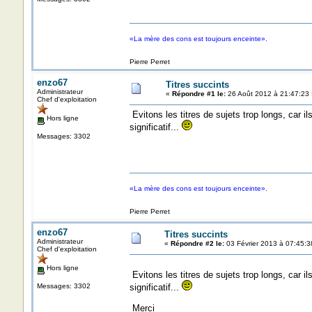
«La mère des cons est toujours enceinte».
Pierre Perret
enzo67
Titres succints
Administrateur
«
Répondre #1 le:
26 Août 2012 à 21:47:23 
Chef d'exploitation
Evitons les titres de sujets trop longs, car i
Hors ligne
significatif...
Messages: 3302
«La mère des cons est toujours enceinte».
Pierre Perret
enzo67
Titres succints
Administrateur
«
Répondre #2 le:
03 Février 2013 à 07:45:3
Chef d'exploitation
Hors ligne
Evitons les titres de sujets trop longs, car i
Messages: 3302
significatif...
Merci